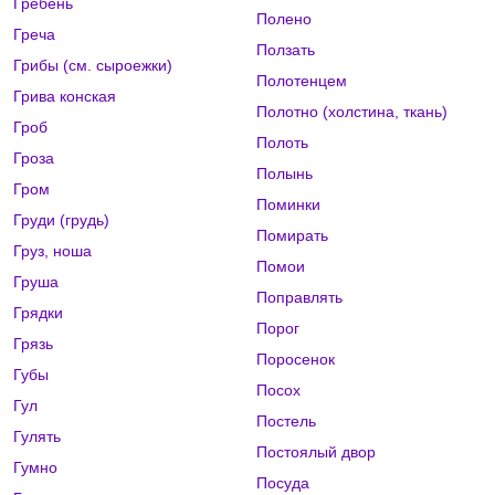
Гребень
Полено
Греча
Ползать
Грибы (см. сыроежки)
Полотенцем
Грива конская
Полотно (холстина, ткань)
Гроб
Полоть
Гроза
Полынь
Гром
Поминки
Груди (грудь)
Помирать
Груз, ноша
Помои
Груша
Поправлять
Грядки
Порог
Грязь
Поросенок
Губы
Посох
Гул
Постель
Гулять
Постоялый двор
Гумно
Посуда