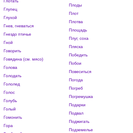
Глотать
Плоды
Глупец
Плот
Глухой
Плотва
Гнев, гневаться
Площадь
Гнездо птичье
Плуг, соха
Гной
Пляска
Говорить
Победить
Говядина (см. мясо)
Побои
Голова
Повеситься
Голодать
Погода
Гололед
Погреб
Голос
Погремушка
Голубь
Подарки
Голый
Подвал
Гомонить
Поджигать
Гора
Подземелье