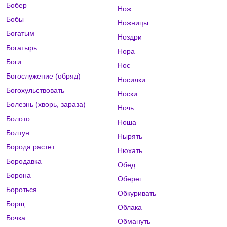
Бобер
Нож
Бобы
Ножницы
Богатым
Ноздри
Богатырь
Нора
Боги
Нос
Богослужение (обряд)
Носилки
Богохульствовать
Носки
Болезнь (хворь, зараза)
Ночь
Болото
Ноша
Болтун
Нырять
Борода растет
Нюхать
Бородавка
Обед
Борона
Оберег
Бороться
Обкуривать
Борщ
Облака
Бочка
Обмануть