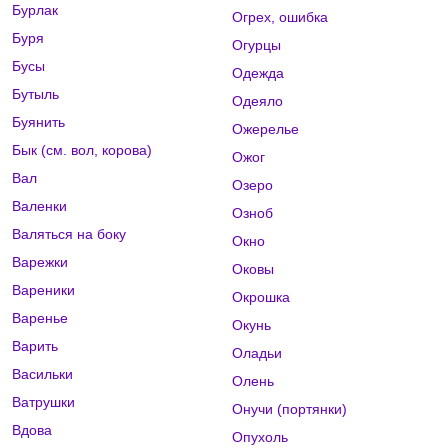
Бурлак
Огрех, ошибка
Буря
Огурцы
Бусы
Одежда
Бутыль
Одеяло
Буянить
Ожерелье
Бык (см. вол, корова)
Ожог
Вал
Озеро
Валенки
Озноб
Валяться на боку
Окно
Варежки
Оковы
Вареники
Окрошка
Варенье
Окунь
Варить
Оладьи
Васильки
Олень
Ватрушки
Онучи (портянки)
Вдова
Опухоль