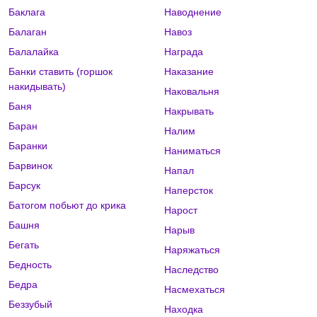
Баклага
Наводнение
Балаган
Навоз
Балалайка
Награда
Банки ставить (горшок
Наказание
накидывать)
Наковальня
Баня
Накрывать
Баран
Налим
Баранки
Наниматься
Барвинок
Напал
Барсук
Наперсток
Батогом побьют до крика
Нарост
Башня
Нарыв
Бегать
Наряжаться
Бедность
Наследство
Бедра
Насмехаться
Беззубый
Находка