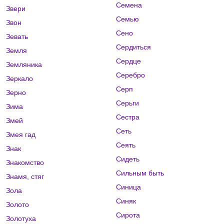
Семена
Звери
Семью
Звон
Сено
Зевать
Сердиться
Земля
Сердце
Земляника
Серебро
Зеркало
Серп
Зерно
Серьги
Зима
Сестра
Змей
Сеть
Змея гад
Сеять
Знак
Сидеть
Знакомство
Сильным быть
Знамя, стяг
Синица
Зола
Синяк
Золото
Сирота
Золотуха