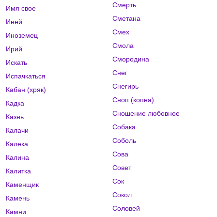
Смерть
Имя свое
Сметана
Иней
Смех
Иноземец
Смола
Ирий
Смородина
Искать
Снег
Испачкаться
Снегирь
Кабан (хряк)
Сноп (копна)
Кадка
Сношение любовное
Казнь
Собака
Калачи
Соболь
Калека
Сова
Калина
Совет
Калитка
Сок
Каменщик
Сокол
Камень
Соловей
Камни