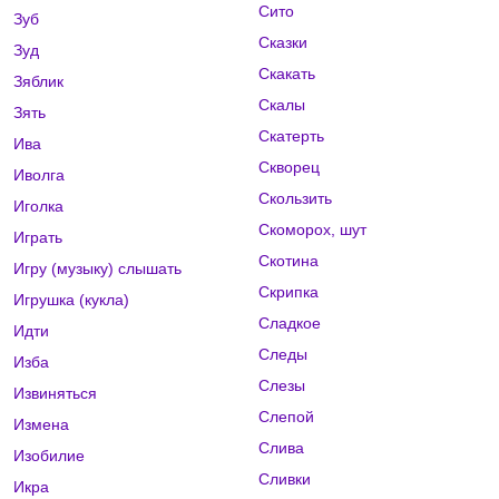
Сито
Зуб
Сказки
Зуд
Скакать
Зяблик
Скалы
Зять
Скатерть
Ива
Скворец
Иволга
Скользить
Иголка
Скоморох, шут
Играть
Скотина
Игру (музыку) слышать
Скрипка
Игрушка (кукла)
Сладкое
Идти
Следы
Изба
Слезы
Извиняться
Слепой
Измена
Слива
Изобилие
Сливки
Икра