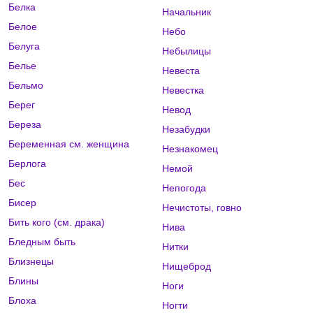
Белка
Начальник
Белое
Небо
Белуга
Небылицы
Белье
Невеста
Бельмо
Невестка
Берег
Невод
Береза
Незабудки
Беременная см. женщина
Незнакомец
Берлога
Немой
Бес
Непогода
Бисер
Нечистоты, говно
Бить кого (см. драка)
Нива
Бледным быть
Нитки
Близнецы
Нищеброд
Блины
Ноги
Блоха
Ногти