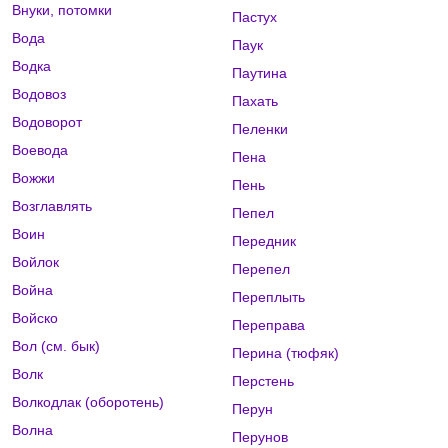
Внуки, потомки
Пастух
Вода
Паук
Водка
Паутина
Водовоз
Пахать
Водоворот
Пеленки
Воевода
Пена
Вожжи
Пень
Возглавлять
Пепел
Воин
Передник
Войлок
Перепел
Война
Переплыть
Войско
Переправа
Вол (см. бык)
Перина (тюфяк)
Волк
Перстень
Волкодлак (оборотень)
Перун
Волна
Перунов