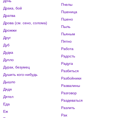
Дочь
Пчелы
Драка, бой
Пшеница
Дратва
Пшено
Дрова (см. сено, солома)
Пыль
Дрожжи
Пьяным
Друг
Пятно
Дуб
Работа
Дудка
Радость
Дупло
Радуга
Дурак, безумец
Разбиться
Душить кого-нибудь
Разбойники
Дышло
Развалины
Дядя
Разговор
Дятел
Раздеваться
Еда
Разлить
Еж
Рак