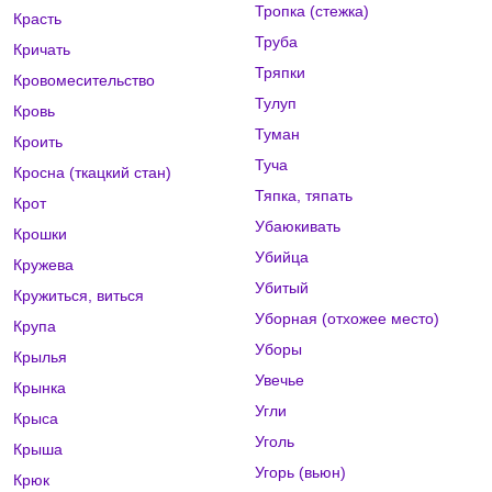
Тропка (стежка)
Красть
Труба
Кричать
Тряпки
Кровомесительство
Тулуп
Кровь
Туман
Кроить
Туча
Кросна (ткацкий стан)
Тяпка, тяпать
Крот
Убаюкивать
Крошки
Убийца
Кружева
Убитый
Кружиться, виться
Уборная (отхожее место)
Крупа
Уборы
Крылья
Увечье
Крынка
Угли
Крыса
Уголь
Крыша
Угорь (вьюн)
Крюк