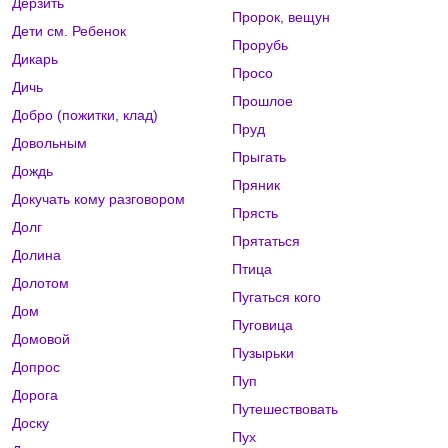
Дерзить
Пророк, вещун
Дети см. Ребенок
Прорубь
Дикарь
Просо
Дичь
Прошлое
Добро (пожитки, клад)
Пруд
Довольным
Прыгать
Дождь
Пряник
Докучать кому разговором
Прясть
Долг
Прятаться
Долина
Птица
Долотом
Пугаться кого
Дом
Пуговица
Домовой
Пузырьки
Допрос
Пуп
Дорога
Путешествовать
Доску
Пух