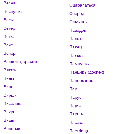
Весна
Оцарапаться
Веснушки
Очередь
Весы
Ошейник
Ветер
Паводок
Ветка
Падать
Вече
Палец
Вечер
Палкой
Вешалка, крючки
Пампушки
Взятку
Панцирь (доспех)
Вилы
Папоротник
Вино
Пар
Вирши
Парус
Виселица
Парча
Вихрь
Парша
Вишни
Пасека
Властью
Пастбище