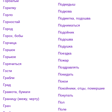
Горбатый
Подкидыш
Горилку
Подкова
Горло
Подметка, подошва
Горностай
Подниматься
Город
Подойник
Горох, бобы
Подошва
Горчица
Подушка
Горшок
Поездка
Горькое
Пожар
Горячиться
Поздравлять
Гости
Покидать
Грабли
Покои
Град
Покойники, отцы, помершие
Грамота, бумаги
Покупать
Границу (межу, черту)
Пол
Грач
Поле