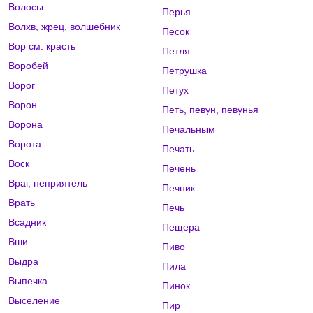
Волосы
Перья
Волхв, жрец, волшебник
Песок
Вор см. красть
Петля
Воробей
Петрушка
Ворог
Петух
Ворон
Петь, певун, певунья
Ворона
Печальным
Ворота
Печать
Воск
Печень
Враг, неприятель
Печник
Врать
Печь
Всадник
Пещера
Вши
Пиво
Выдра
Пила
Выпечка
Пинок
Выселение
Пир