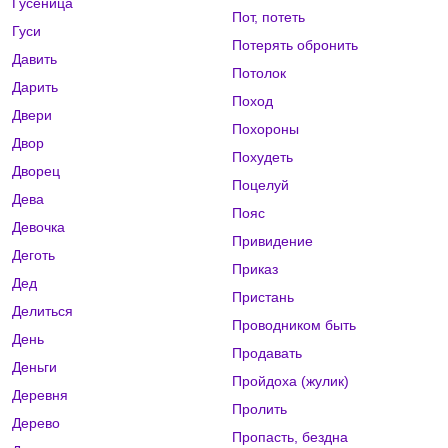
Гусеница
Пот, потеть
Гуси
Потерять обронить
Давить
Потолок
Дарить
Поход
Двери
Похороны
Двор
Похудеть
Дворец
Поцелуй
Дева
Пояс
Девочка
Привидение
Деготь
Приказ
Дед
Пристань
Делиться
Проводником быть
День
Продавать
Деньги
Пройдоха (жулик)
Деревня
Пролить
Дерево
Пропасть, бездна