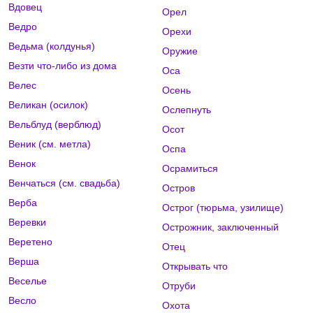
Вдовец
Орел
Ведро
Орехи
Ведьма (колдунья)
Оружие
Везти что-либо из дома
Оса
Велес
Осень
Великан (осилок)
Ослепнуть
Вельблуд (верблюд)
Осот
Веник (см. метла)
Оспа
Венок
Осрамиться
Венчаться (см. свадьба)
Остров
Верба
Острог (тюрьма, узилище)
Веревки
Острожник, заключенный
Веретено
Отец
Верша
Открывать что
Веселье
Отруби
Весло
Охота