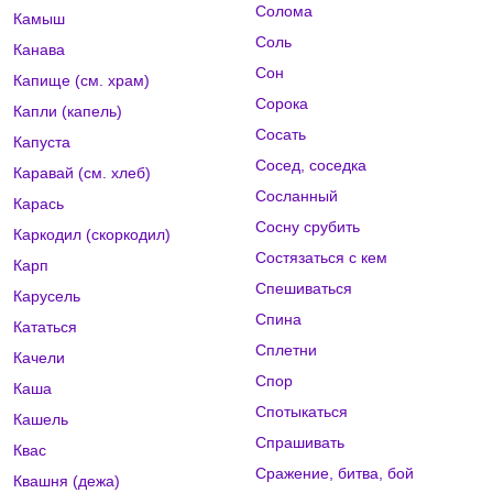
Солома
Камыш
Соль
Канава
Сон
Капище (см. храм)
Сорока
Капли (капель)
Сосать
Капуста
Сосед, соседка
Каравай (см. хлеб)
Сосланный
Карась
Сосну срубить
Каркодил (скоркодил)
Состязаться с кем
Карп
Спешиваться
Карусель
Спина
Кататься
Сплетни
Качели
Спор
Каша
Спотыкаться
Кашель
Спрашивать
Квас
Сражение, битва, бой
Квашня (дежа)