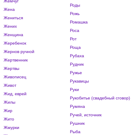
Жемчуг
Роды
Жена
Рожь
Жениться
Ромашка
Жених
Роса
Женщина
Рот
Жеребенок
Роща
Жернов ручной
Рубаха
Жертвенник
Рудник
Жертвы
Ружье
Живописец
Рукавицы
Живот
Руки
Жид, еврей
Рукобитье (свадебный сговор)
Жилы
Румяна
Жир
Ручей, источник
Жито
Рушник
Жмурки
Рыба