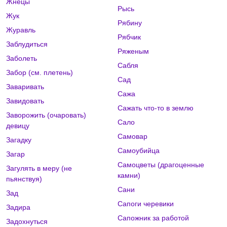
Жнецы
Рысь
Жук
Рябину
Журавль
Рябчик
Заблудиться
Ряженым
Заболеть
Сабля
Забор (см. плетень)
Сад
Заваривать
Сажа
Завидовать
Сажать что-то в землю
Заворожить (очаровать)
Сало
девицу
Самовар
Загадку
Самоубийца
Загар
Самоцветы (драгоценные
Загулять в меру (не
камни)
пьянствуя)
Сани
Зад
Сапоги черевики
Задира
Сапожник за работой
Задохнуться