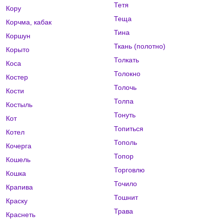
Тетя
Кору
Теща
Корчма, кабак
Тина
Коршун
Ткань (полотно)
Корыто
Толкать
Коса
Толокно
Костер
Толочь
Кости
Толпа
Костыль
Тонуть
Кот
Топиться
Котел
Тополь
Кочерга
Топор
Кошель
Торговлю
Кошка
Точило
Крапива
Тошнит
Краску
Трава
Краснеть