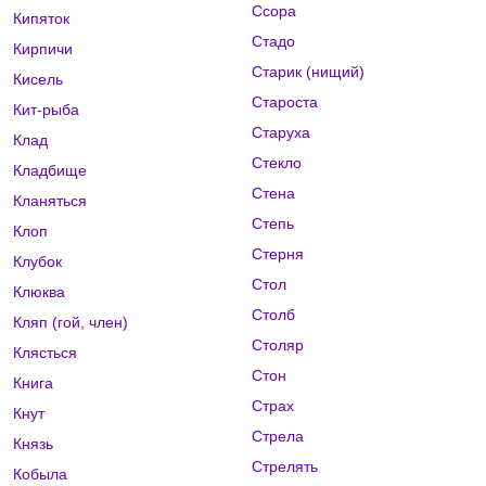
Ссора
Кипяток
Стадо
Кирпичи
Старик (нищий)
Кисель
Староста
Кит-рыба
Старуха
Клад
Стекло
Кладбище
Стена
Кланяться
Степь
Клоп
Стерня
Клубок
Стол
Клюква
Столб
Кляп (гой, член)
Столяр
Клясться
Стон
Книга
Страх
Кнут
Стрела
Князь
Стрелять
Кобыла