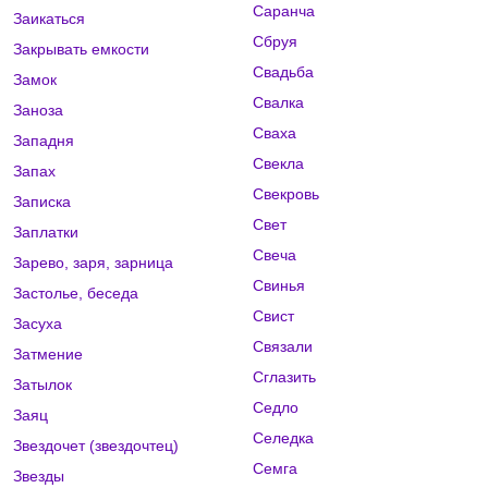
Саранча
Заикаться
Сбруя
Закрывать емкости
Свадьба
Замок
Свалка
Заноза
Сваха
Западня
Свекла
Запах
Свекровь
Записка
Свет
Заплатки
Свеча
Зарево, заря, зарница
Свинья
Застолье, беседа
Свист
Засуха
Связали
Затмение
Сглазить
Затылок
Седло
Заяц
Селедка
Звездочет (звездочтец)
Семга
Звезды