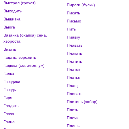
Выстрел (грохот)
Пироги (булки)
Выходить
Писать
Вышивка
Письмо
Вьюга
Пить
Вязанка (охапка) сена,
Пиявку
хвороста
Плавать
Вязать
Плакать
Гадать, ворожить
Платить
Гадюка (см. змея, уж)
Платок
Галка
Платье
Гвоздики
Плащ
Гвоздь
Плевать
Гиря
Плетень (забор)
Гладить
Плеть
Глаза
Плечи
Глина
Плешь