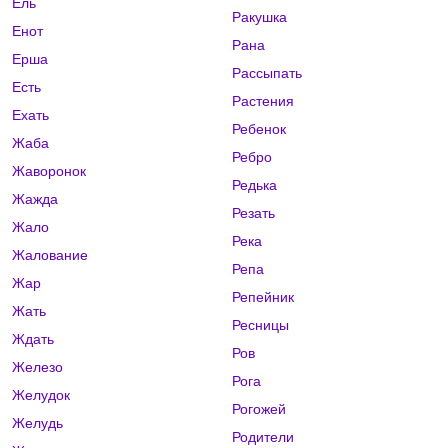
Ель
Ракушка
Енот
Рана
Ерша
Рассыпать
Есть
Растения
Ехать
Ребенок
Жаба
Ребро
Жаворонок
Редька
Жажда
Резать
Жало
Река
Жалование
Репа
Жар
Репейник
Жать
Ресницы
Ждать
Ров
Железо
Рога
Желудок
Рогожей
Желудь
Родители