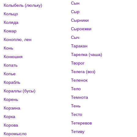
Сын
Колыбель (люльку)
Сыр
Кольцо
Сырники
Коляда
Сыроежки
Комар
Сыч
Коноплю, лен
Таракан
Конь
Тарелка (чаша)
Конюшня
Творог
Копать
Телега (воз)
Копье
Теленок
Корабль
Тело
Кораллы (бусы)
Темнота
Корень
Тень
Корзина
Тесто
Корка
Тетеревов
Корова
Тетиву
Коромысло