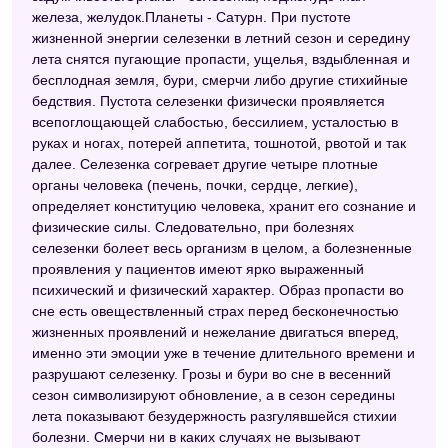
железа, желудок.Планеты - Сатурн. При пустоте
жизненной энергии селезенки в летний сезон и середину
лета снятся пугающие пропасти, ущелья, вздыбленная и
бесплодная земля, бури, смерчи либо другие стихийные
бедствия. Пустота селезенки физически проявляется
всепоглощающей слабостью, бессилием, усталостью в
руках и ногах, потерей аппетита, тошнотой, рвотой и так
далее. Селезенка согревает другие четыре плотные
органы человека (печень, почки, сердце, легкие),
определяет конституцию человека, хранит его сознание и
физические силы. Следовательно, при болезнях
селезенки болеет весь организм в целом, а болезненные
проявления у пациентов имеют ярко выраженный
психический и физический характер. Образ пропасти во
сне есть овеществленный страх перед бесконечностью
жизненных проявлений и нежелание двигаться вперед,
именно эти эмоции уже в течение длительного времени и
разрушают селезенку. Грозы и бури во сне в весенний
сезон символизируют обновление, а в сезон середины
лета показывают безудержность разгулявшейся стихии
болезни. Смерчи ни в каких случаях не вызывают