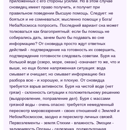
приложенных с его стороны усилий. Но в этом случае
сновидец имеет право получить, и получит при
Электронный сонник
правильном поведении Высшую помощь. Следует: не
бояться и не сомневаться; мысленно помощи у Бога/
Сонник Азара
Неба/Космоса попросить. Последний вариант сна может
Сонник значение снов
толковаться как благоприятный: если бы помощь не
собирались дать, зачем было бы подавать во сне
Сонник 2012
информацию? От сновидца просто ждут ответных
действий - подтверждение на готовность их совершить,
подтверждение готовности следовать советам. Буря на
большой воде (озеро, море, океан) -означает то же, что и
выше, но еще более напряженная ситуация: вода
смывает и очищает, но смывает информацию без
разбора всю - и хорошую, и плохую. От сновидца
требуется взрыв активности. Буря на чистой воде (нет
грязи) - склонность ситуации к положительному решению
(выздоровление, поправление дел). Буря с массами
грязной воды - очень опасно: требуется немедленный
пересмотр мировоззрения - своих отношений с Землей и
Небом/Космосом, заодно и пересмотр личных связей.
Первоэлементы - земля.Стихии - влажность. Эмоции -
задумчивость.Органы - селезенка, поджелудочная