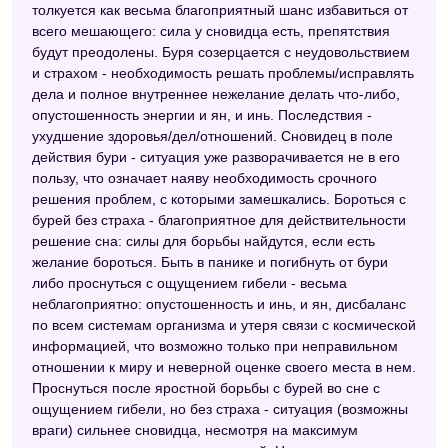
толкуется как весьма благоприятный шанс избавиться от
Сонник для стервы
всего мешающего: сила у сновидца есть, препятствия
Сонник Кананита
будут преодолены. Буря созерцается с неудовольствием
и страхом - необходимость решать проблемы/исправлять
Современный сонник
дела и полное внутреннее нежелание делать что-либо,
опустошенность энергии и ян, и инь. Последствия -
Житейский сонник
ухудшение здоровья/дел/отношений. Сновидец в поле
Сонник идиом
действия бури - ситуация уже разворачивается не в его
пользу, что означает наяву необходимость срочного
Французский сонник
решения проблем, с которыми замешкались. Бороться с
бурей без страха - благоприятное для действительности
Украинский сонник
решение сна: силы для борьбы найдутся, если есть
желание бороться. Быть в панике и погибнуть от бури
Сонник для девочек
либо проснуться с ощущением гибели - весьма
Сонник Хассе
неблагоприятно: опустошенность и инь, и ян, дисбаланс
по всем системам организма и утеря связи с космической
Сонник толкователь снов
информацией, что возможно только при неправильном
отношении к миру и неверной оценке своего места в нем.
Старинный сонник
Проснуться после яростной борьбы с бурей во сне с
Большой сонник (Наталья Степанова)
ощущением гибели, но без страха - ситуация (возможны
враги) сильнее сновидца, несмотря на максимум
Астрологический сонник