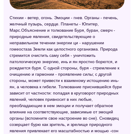
Эзотерический сонник
Стихии - ветер, огонь. Эмоции - гнев. Органы - печень,
Сонник Таболкина
желчный пузырь, сердце. Планеты - Юпитер,
Интимный сонник
Марс.Объяснение и толкование Буря, буран, смерч -
природные явления, свидетельствующие о
Детский сонник
неправильном течении энергии ци - нарушении
гомеостаза Земли как целостного организма. Природа
Сонник целительницы Федоровской
стремится очистить саму себя - уничтожить
патологическую энергию, инь и ян яростно борются, и
Восточный сонник
рождается буря. С одной стороны, буря - стремление к
Сонник Велес
очищению и гармонии - проявление силы; с другой
стороны, может привести к взаимному истощению инь-
Сонник толкование снов
ян, а человека к гибели. Толкование приснившейся бури
зависит от частности: попадая в круговорот природных
Сонник Симеона Прозорова
явлений, человек привносит в них любые,
Сонник Миллера
преобладающие в нем эмоции и получает обратное
влияние на соответствующие, зависимые от эмоций
Новейший сонник
органы (вспомните свое настроение во сне). Сновидец
созерцает бурю как зритель, и зрелище природного
Психоаналитический сонник
явления привлекает его масштабностью и мощью -сон