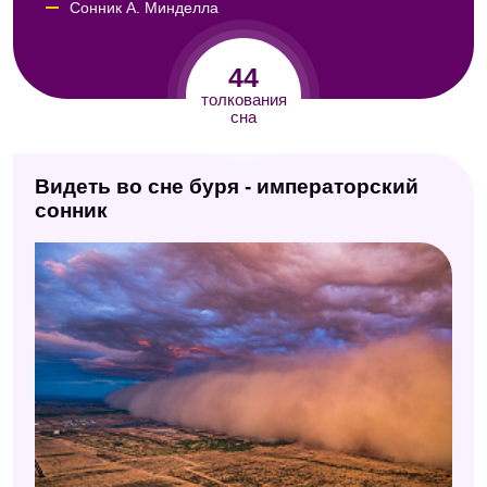
Сонник А. Минделла
Сонник XXI века
44
Семейный сонник
толкования
сна
Сонник Нины Гришиной
Сонник Майя
Видеть во сне буря - императорский
Сонник Юноны
сонник
Итальянский сонник А. Роберти
Малый сонник
Сонник Авеля
Сонник Кассандры
Совмещенный сонник
Сонник Юнга
Английский сонник