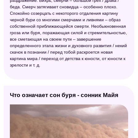
раздражение. Вихрь, смерчи – большой грех / драка /
беда. Смерч затягивает сновидца – особенно плохо.
Спокойно созерцать с некоторого отдаления картину
черной бури со многими смерчами и ливнями – образ
собственной приближающейся смерти. Необыкновенная
гроза или буря, поражающая силой и стремительностью,
все сметающая на своем пути – завершение
определенного этапа жизни и духовного развития / некий
скачок в познании / перед тобой раскроется новая
картина мира / переход от детства к юности, от юности к
зрелости и т. д.
Что означает сон буря - сонник Майя