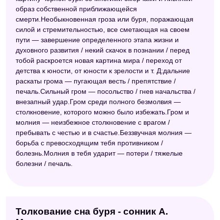
образ собственной приближающейся
смерти.Необыкновенная гроза или буря, поражающая
силой и стремительностью, все сметающая на своем
пути — завершение определенного этапа жизни и
духовного развития / некий скачок в познании / перед
тобой раскроется новая картина мира / переход от
детства к юности, от юности к зрелости и т. Д:дальние
раскаты грома — пугающая весть / препятствие /
печаль.Сильный гром — посольство / гнев начальства /
внезапный удар.Гром среди полного безмолвия —
столкновение, которого можно было избежать.Гром и
молния — неизбежное столкновение с врагом /
пребывать с честью и в счастье.Беззвучная молния —
борьба с превосходящим тебя противником /
болезнь.Молния в тебя ударит — потери / тяжелые
болезни / печаль.
Толкование сна буря - сонник А.