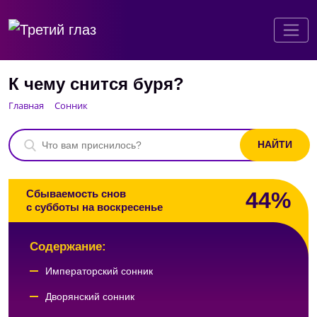
К чему снится буря?
Главная
Сонник
44%
Сбываемость снов
с субботы на воскресенье
Содержание:
Императорский сонник
Дворянский сонник