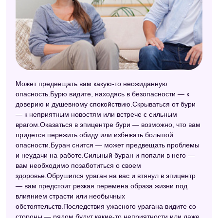
Может предвещать вам какую-то неожиданную
опасность.Бурю видите, находясь в безопасности — к
доверию и душевному спокойствию.Скрываться от бури
— к неприятным новостям или встрече с сильным
врагом.Оказаться в эпицентре бури — возможно, что вам
придется пережить обиду или избежать большой
опасности.Буран снится — может предвещать проблемы
и неудачи на работе.Сильный буран и попали в него —
вам необходимо позаботиться о своем
здоровье.Обрушился ураган на вас и втянул в эпицентр
— вам предстоит резкая перемена образа жизни под
влиянием страсти или необычных
обстоятельств.Последствия ужасного урагана видите со
стороны — рядом будут какие-то неприятности или даже