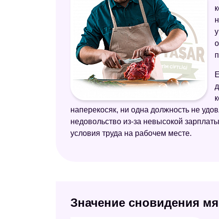
к
н
у
о
п
Е
д
к
наперекосяк, ни одна должность не уд
недовольство из-за невысокой зарплаты,
условия труда на рабочем месте.
Значение сновидения мя