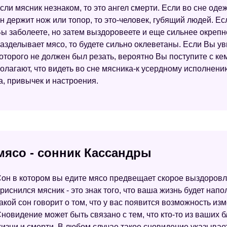
сли мясник незнаком, то это ангел смерти. Если во сне оде
н держит нож или топор, то это-человек, губящий людей. Ес
ы заболеете, но затем выздоровеете и еще сильнее окрепне
азделывает мясо, то будете сильно оклеветаны. Если Вы ув
оторого не должен был резать, вероятно Вы поступите с ке
олагают, что видеть во сне мясника-к усердному исполнени
а, привычек и настроения.
мясо - сонник Кассандры
он в котором вы едите мясо предвещает скорое выздоровле
риснился мясник - это знак того, что ваша жизнь будет нап
акой сон говорит о том, что у вас появится возможность из
новидение может быть связано с тем, что кто-то из ваших б
изни и смерти. В любом случае такое сновидение указывает