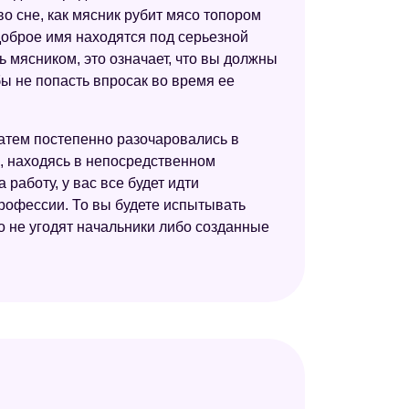
во сне, как мясник рубит мясо топором
Французский сонник
 доброе имя находятся под серьезной
Сонник для девочек
ь мясником, это означает, что вы должны
бы не попасть впросак во время ее
Цыганский сонник
Сонник ХХ века
затем постепенно разочаровались в
Сонник "Еда"
, находясь в непосредственном
а работу, у вас все будет идти
Астрологический сонник
рофессии. То вы будете испытывать
Дворянский сонник
то не угодят начальники либо созданные
Психоаналитический сонник
Электронный сонник
Сонник Кананита
Большой сонник (Наталья Степанова)
Мусульманский сонник