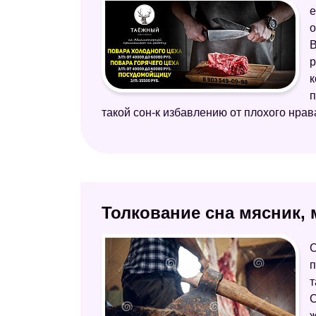
е
о
В
р
к
п
такой сон-к избавлению от плохого нрав
Толкование сна мясник, 
С
п
т
С
ж