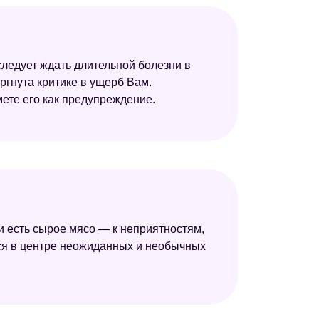
следует ждать длительной болезни в
ргнута критике в ущерб Вам.
мете его как предупреждение.
и есть сырое мясо — к неприятностям,
ся в центре неожиданных и необычных