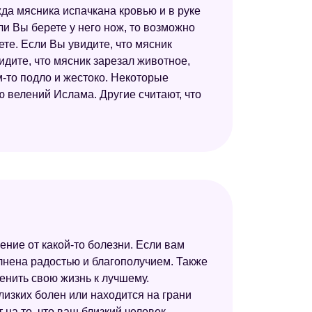
жда мясника испачкана кровью и в руке
Сонник толкование снов
ли Вы берете у него нож, то возможно
те. Если Вы увидите, что мясник
Сонник Велес
идите, что мясник зарезал животное,
Сонник значение снов
м-то подло и жестоко. Некоторые
ю велений Ислама. Другие считают, что
Новейший сонник
Старинный сонник
Сонник толкователь снов
ние от какой-то болезни. Если вам
олнена радостью и благополучием. Также
менить свою жизнь к лучшему.
лизких болен или находится на грани
 на то, что ваш близкий человек