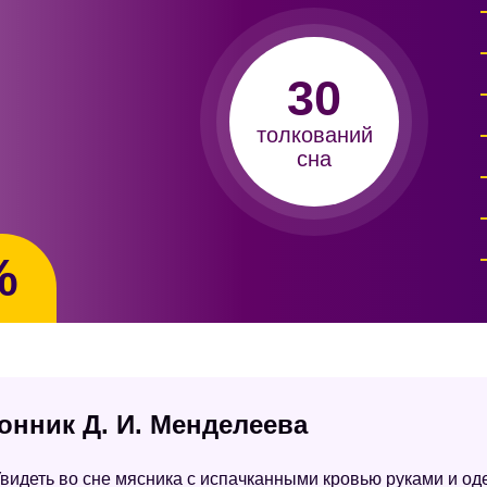
30
толкований
сна
%
сонник Д. И. Менделеева
видеть во сне мясника с испачканными кровью руками и од