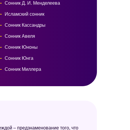
Сонник Д. И. Менделеева
Исламский сонник
Сонник Кассандры
Сонник Авеля
Сонник Юноны
Сонник Юнга
Сонник Миллера
Сонник Роммеля
Малый сонник
Психологический сонник
Современный сонник
Самоучитель по толкованию снов
еждой – предзнаменование того, что