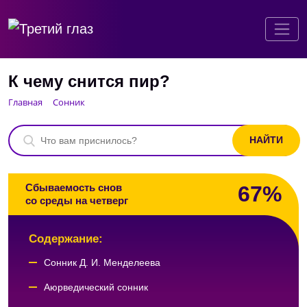
К чему снится пир?
Главная
Сонник
67%
Сбываемость снов
со среды на четверг
Содержание:
Сонник Д. И. Менделеева
Аюрведический сонник