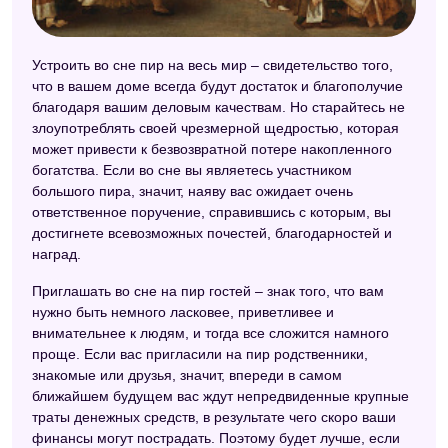
Электронный сонник
Астрологический сонник
Устроить во сне пир на весь мир – свидетельство того,
что в вашем доме всегда будут достаток и благополучие
Сонник Велес
благодаря вашим деловым качествам. Но старайтесь не
злоупотреблять своей чрезмерной щедростью, которая
Сонник Цветкова
может привести к безвозвратной потере накопленного
богатства. Если во сне вы являетесь участником
большого пира, значит, наяву вас ожидает очень
ответственное поручение, справившись с которым, вы
достигнете всевозможных почестей, благодарностей и
наград.
Приглашать во сне на пир гостей – знак того, что вам
нужно быть немного ласковее, приветливее и
внимательнее к людям, и тогда все сложится намного
проще. Если вас пригласили на пир родственники,
знакомые или друзья, значит, впереди в самом
ближайшем будущем вас ждут непредвиденные крупные
траты денежных средств, в результате чего скоро ваши
финансы могут пострадать. Поэтому будет лучше, если