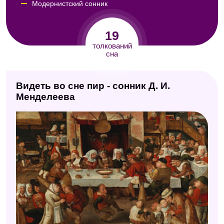
Модернистский сонник
Сонник Кассандры
19
Сонник Авеля
толкований
сна
Английский сонник
Эзотерический сонник
Видеть во сне пир - сонник Д. И.
Сонник Кананита
Менделеева
Семейный сонник
Сонник целительницы Федоровской
Сонник Таболкина
Китайский сонник
Цыганский сонник
Сонник XXI века
Сонник Таро