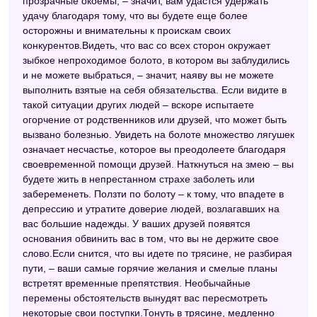
прозрачные окоемы, – значит, вам удастся удержать
удачу благодаря тому, что вы будете еще более
осторожны и внимательны к проискам своих
конкурентов.Видеть, что вас со всех сторон окружает
зыбкое непроходимое болото, в котором вы заблудились
и не можете выбраться, – значит, наяву вы не можете
выполнить взятые на себя обязательства. Если видите в
такой ситуации других людей – вскоре испытаете
огорчение от родственников или друзей, что может быть
вызвано болезнью. Увидеть на болоте множество лягушек
означает несчастье, которое вы преодолеете благодаря
своевременной помощи друзей. Наткнуться на змею – вы
будете жить в непрестанном страхе заболеть или
забеременеть. Ползти по болоту – к тому, что впадете в
депрессию и утратите доверие людей, возлагавших на
вас большие надежды. У ваших друзей появятся
основания обвинить вас в том, что вы не держите свое
слово.Если снится, что вы идете по трясине, не разбирая
пути, – ваши самые горячие желания и смелые планы
встретят временные препятствия. Необычайные
перемены обстоятельств вынудят вас пересмотреть
некоторые свои поступки.Тонуть в трясине, медленно