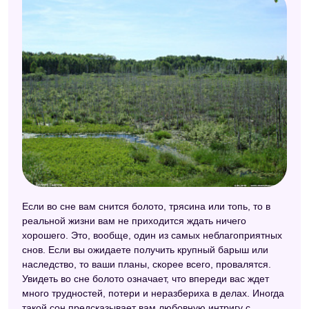
Сонник народных примет
Дамский сонник
Электронный сонник
Халдейский сонник
Если во сне вам снится болото, трясина или топь, то в
реальной жизни вам не приходится ждать ничего
хорошего. Это, вообще, один из самых неблагоприятных
снов. Если вы ожидаете получить крупный барыш или
наследство, то ваши планы, скорее всего, провалятся.
Увидеть во сне болото означает, что впереди вас ждет
много трудностей, потери и неразбериха в делах. Иногда
такой сон предсказывает вам любовную интригу с