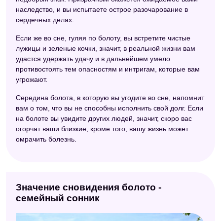
наследство, и вы испытаете острое разочарование в
Французский сонник
сердечных делах.
Психотерапевтический сонник
Если же во сне, гуляя по болоту, вы встретите чистые
лужицы и зеленые кочки, значит, в реальной жизни вам
Сонник Странника
удастся удержать удачу и в дальнейшем умело
Сонник Шереминской
противостоять тем опасностям и интригам, которые вам
угрожают.
Китайский сонник
Середина болота, в которую вы угодите во сне, напомнит
Самоучитель по толкованию снов
вам о том, что вы не способны исполнить свой долг. Если
на болоте вы увидите других людей, значит, скоро вас
Психоаналитический сонник
огорчат ваши близкие, кроме того, вашу жизнь может
омрачить болезнь.
Сонник Цветкова
Новейший сонник
Исламский сонник
Значение сновидения болото -
Сонник Азара
семейный сонник
Славянский сонник