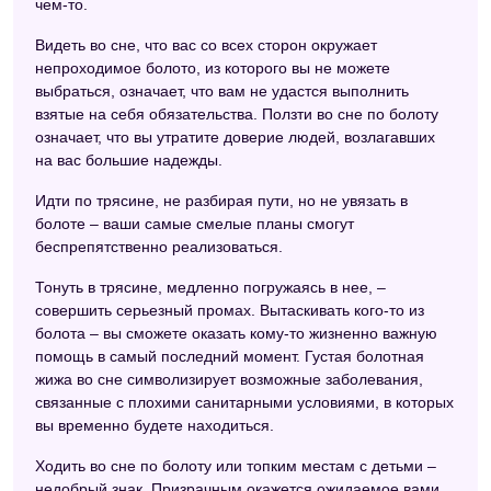
чем-то.
Современный сонник
Видеть во сне, что вас со всех сторон окружает
Сонник сексуальных снов
непроходимое болото, из которого вы не можете
Сонник 2012
выбраться, означает, что вам не удастся выполнить
взятые на себя обязательства. Ползти во сне по болоту
Сонник Нины Гришиной
означает, что вы утратите доверие людей, возлагавших
на вас большие надежды.
Сонник толкователь снов
Идти по трясине, не разбирая пути, но не увязать в
Астрологический сонник
болоте – ваши самые смелые планы смогут
беспрепятственно реализоваться.
Сонник толкование снов
Тонуть в трясине, медленно погружаясь в нее, –
Интимный сонник
совершить серьезный промах. Вытаскивать кого-то из
Большой сонник (Наталья Степанова)
болота – вы сможете оказать кому-то жизненно важную
помощь в самый последний момент. Густая болотная
Детский сонник
жижа во сне символизирует возможные заболевания,
связанные с плохими санитарными условиями, в которых
Украинский сонник
вы временно будете находиться.
Сонник для девочек
Ходить во сне по болоту или топким местам с детьми –
Сонник Хассе
недобрый знак. Призрачным окажется ожидаемое вами