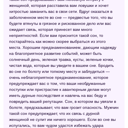
женщиной, которая расставила вам ловушки и хочет
хитростью заманить вас в свои сети. Вдруг оказаться в
заболоченном месте во сне — предвестье того, что вы
будете втянуты в грязное и рискованное дело или вас
ожидает связь, которая принесет вам много
неприятностей. Если вам приснится такой сон, то
постарайтесь как можно скорее выбраться из этого
места. Хорошим предзнаменованием, дающим надежду
на благоприятное развитие событий, может быть
солнечный день, зеленая травка, кусты, зеленые кочки,
чистая вода, которые вы увидите в вашем сне. Бродить
во сне по болоту или топкому месту и заблудиться —
очень неблагоприятное предзнаменование, которое
предупреждает вас о том, что ваши необдуманные
поступки или пристрастие к авантюрным делам могут
иметь дурные последствия и навлечь на вас беду и
повредить вашей репутации. Сон, в котором вы увязли в
болоте, предсказывает, что вам грозит опасность. Мужчин
такой сон предупреждает, что их связь с дурной
женщиной не сулит им ничего хорошего. Если во сне вы
испугались, то вам чудом удастся избежать удара