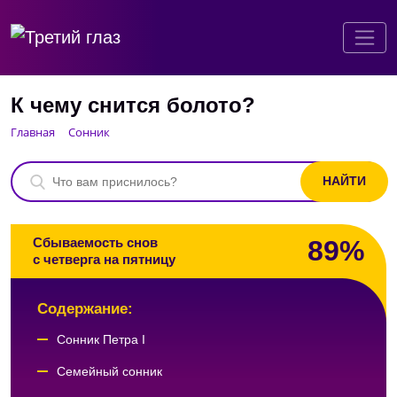
К чему снится болото?
Главная
Сонник
89%
Сбываемость снов
с четверга на пятницу
Содержание:
Сонник Петра I
Семейный сонник