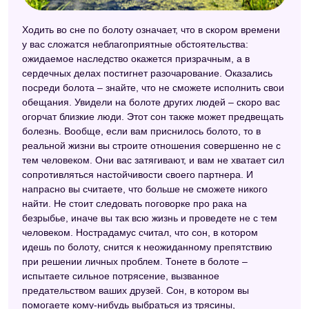
Ходить во сне по болоту означает, что в скором времени
у вас сложатся неблагоприятные обстоятельства:
ожидаемое наследство окажется призрачным, а в
сердечных делах постигнет разочарование. Оказались
посреди болота – знайте, что не сможете исполнить свои
обещания. Увидели на болоте других людей – скоро вас
огорчат близкие люди. Этот сон также может предвещать
болезнь. Вообще, если вам приснилось болото, то в
реальной жизни вы строите отношения совершенно не с
тем человеком. Они вас затягивают, и вам не хватает сил
сопротивляться настойчивости своего партнера. И
напрасно вы считаете, что больше не сможете никого
найти. Не стоит следовать поговорке про рака на
безрыбье, иначе вы так всю жизнь и проведете не с тем
человеком. Нострадамус считал, что сон, в котором
идешь по болоту, снится к неожиданному препятствию
при решении личных проблем. Тонете в болоте –
испытаете сильное потрясение, вызванное
предательством ваших друзей. Сон, в котором вы
помогаете кому-нибудь выбраться из трясины,