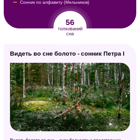
Сонник по алфавиту (Мельников)
Психологический сонник
56
Сонник мужчин
толкований
сна
Сонник Юноны
Сонник Фрейда
Видеть во сне болото - сонник Петра I
Сонник XXI века
Сонник Таболкина
Сонник для женщин
Сонник Миллера
Сонник Юнга
Сонник Майя
Сонник ХХ века
Сонник Авеля