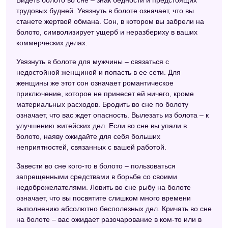
Видеть болото во сне – знак бедности и предстоящих
трудовых будней. Увязнуть в болоте означает, что вы
Сонник Симеона Прозорова
станете жертвой обмана. Сон, в котором вы забрели на
Сонник Роммеля
болото, символизирует ущерб и неразбериху в ваших
коммерческих делах.
Сонник Кассандры
Увязнуть в болоте для мужчины – связаться с
Сонник целительницы Федоровской
недостойной женщиной и попасть в ее сети. Для
женщины же этот сон означает романтическое
Сонник Нострадамуса
приключение, которое не принесет ей ничего, кроме
материальных расходов. Бродить во сне по болоту
Совмещенный сонник
означает, что вас ждет опасность. Вылезать из болота – к
Английский сонник
улучшению житейских дел. Если во сне вы упали в
болото, наяву ожидайте для себя больших
Восточный сонник
неприятностей, связанных с вашей работой.
Сонник Велес
Завести во сне кого-то в болото – пользоваться
запрещенными средствами в борьбе со своими
Эзотерический сонник
недоброжелателями. Ловить во сне рыбу на болоте
Американский сонник Дениз Линн
означает, что вы посвятите слишком много времени
выполнению абсолютно бесполезных дел. Кричать во сне
Сонник Кананита
на болоте – вас ожидает разочарование в ком-то или в