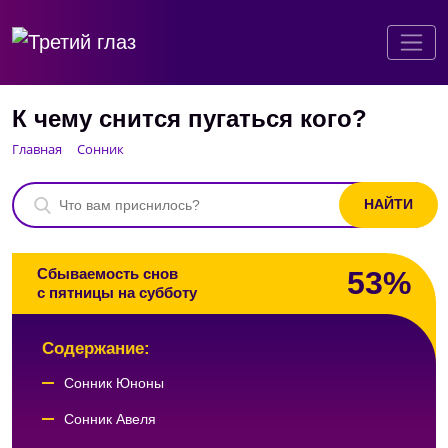
К чему снится пугаться кого?
Главная
Сонник
53%
Сбываемость снов
с пятницы на субботу
Содержание:
Сонник Юноны
Сонник Авеля