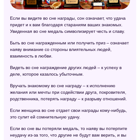
Китайский сонник
Если вы видите во сне награды, сон означает, что удача
Сонник для стервы
придет и к вам благодаря стараниям ваших знакомых.
Психологический сонник
Увиденная во сне медаль символизирует честь и славу.
Сонник 2012
Быть во сне награжденным или получить приз – означает
наяву внимание со стороны влиятельных людей,
Сонник Таболкина
взаимность в любви.
Сонник Кананита
Видеть во сне награждение других людей – к успеху в
деле, которое казалось убыточным.
Эзотерический сонник
Вручать знакомому во сне награду – к исполнению
Новейший сонник
желания или мечты при содействии друга, покровителя,
Дамский сонник
родственника, потерять награду – к разрыву отношений.
Астрологический сонник
Если женщина во сне отдает свои награды кому-нибудь,
это сулит ей сомнительную удачу.
Модернистский сонник
Если во сне вы потеряли медаль, то наяву вы потерпите
Старинный сонник
неудачу из-за того, что другие не будут вам верить, и вы