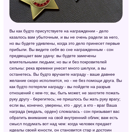
Вы как будто присутствуете на награждении - дело
казалось вам убыточным, и вы не очень радели за него,
но вы будете удивлены, когда это дело принесет первые
прибыли. Вы видите себя во сне награжденным - сон
предвещает вам удачу: вы будете замечены
влиятельными людьми; но вы и без покровителей
сильны: река времени унесет много шелухи, а вы
останетесь. Вы будто вручаете награду - ваше давнее
желание скоро исполнится, но - не без помощи друга. Вы
как будто потеряли награду - вы пойдете на разрыв
отношений с кем-то; вы, быть может, не захотите пожать
руку другу - берегитесь; не пришлось бы жать руку врагу;
если вы, конечно, уверены, кто - друг, а кто - враг Ваша
награда (медаль, орден) сломалась - сон призывает вас
обратить внимание на свой внутренний облик; вам есть
смысл подумать вот над чем: когда человек предает
идеалы своей юности, он становится стар и достоин