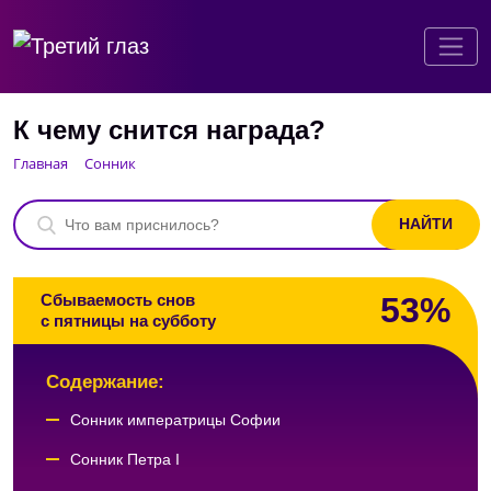
К чему снится награда?
Главная
Сонник
53%
Сбываемость снов
с пятницы на субботу
Содержание:
Сонник императрицы Софии
Сонник Петра I