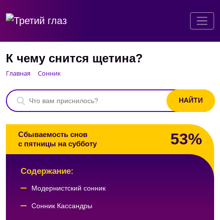
К чему снится щетина?
Главная
Сонник
53%
Сбываемость снов
с пятницы на субботу
Содержание:
Модернистский сонник
Сонник Кассандры