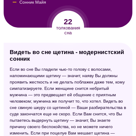
Сонник Майя
Сонник Симеона Прозорова
22
Сонник Авеля
толкования
сна
Сонник ХХ века
Сонник целительницы Федоровской
Видеть во сне щетина - модернистский
Восточный сонник
сонник
Сонник Фрейда
Если во сне Вы гладили чью-то голову с волосами,
напоминающими щетину — значит, наяву Вы должны
Сонник Таболкина
проявить жесткость и не делать поблажек даже тем, кому
симпатизируете. Если женщине снится небритый
Эзотерический сонник
мужчина — это предвещает ей общение с приятным
Психологический сонник
человеком; мужчина же получит то, что хотел. Видеть во
сне свиную шкуру со щетиной — Ваши разбирательства в
Сонник сексуальных снов
суде закончатся еще не скоро. Если Вам снится, что Вы
пытаетесь выдернуть щетину — значит, Вы знаете
Сонник XXI века
причину своего беспокойства, но не можете ничего
изменить. Если при поцелуе Вам мешает щетина —
Сонник Кананита