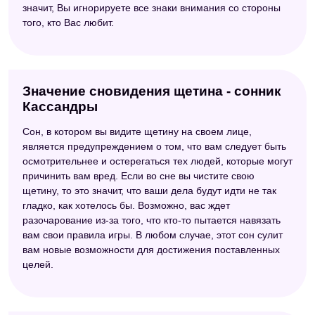
значит, Вы игнорируете все знаки внимания со стороны
Новейший сонник
того, кто Вас любит.
Сонник Хассе
Большой сонник (Наталья Степанова)
Значение сновидения щетина - сонник
Сонник толкователь снов
Кассандры
Сонник толкование снов
Сон, в котором вы видите щетину на своем лице,
Сонник Цветкова
является предупреждением о том, что вам следует быть
осмотрительнее и остерегаться тех людей, которые могут
Сонник Велес
причинить вам вред. Если во сне вы чистите свою
щетину, то это значит, что ваши дела будут идти не так
гладко, как хотелось бы. Возможно, вас ждет
разочарование из-за того, что кто-то пытается навязать
вам свои правила игры. В любом случае, этот сон сулит
вам новые возможности для достижения поставленных
целей.