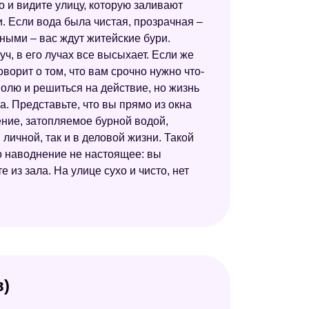
но и видите улицу, которую заливают
и. Если вода была чистая, прозрачная –
Эзотерический сонник
ными – вас ждут житейские бури.
Любовный сонник
уч, в его лучах все высыхает. Если же
оворит о том, что вам срочно нужно что-
Сонник для стервы
волю и решиться на действие, но жизнь
Восточный сонник
а. Представьте, что вы прямо из окна
ление, затопляемое бурной водой,
Сонник Велес
ичной, так и в деловой жизни. Такой
о наводнение не настоящее: вы
Безымянный сонник
 из зала. На улице сухо и чисто, нет
Исламский сонник
Большой сонник (Наталья Степанова)
Сонник целительницы Федоровской
Сонник Азара
в)
Астрологический сонник