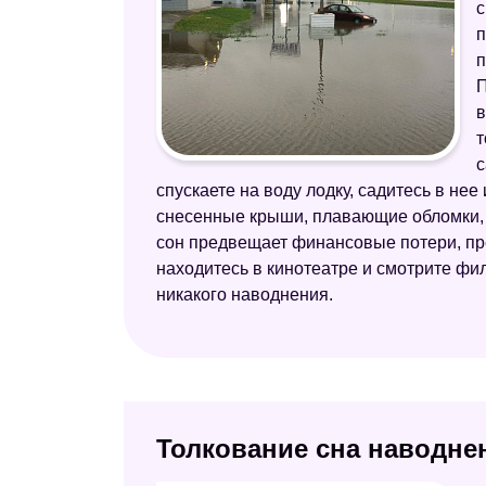
с
п
п
П
в
т
с
спускаете на воду лодку, садитесь в нее
снесенные крыши, плавающие обломки, с
сон предвещает финансовые потери, пре
находитесь в кинотеатре и смотрите филь
никакого наводнения.
Толкование сна наводнен