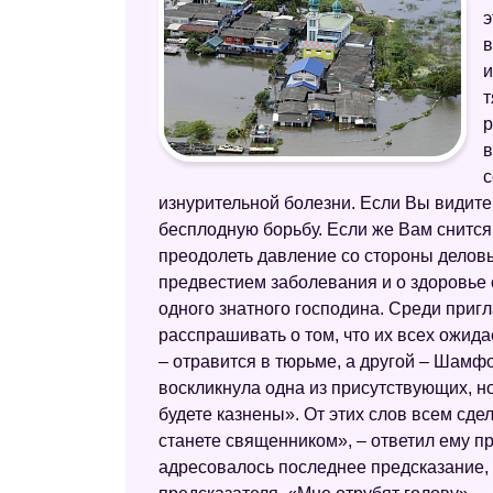
э
в
и
т
р
в
с
изнурительной болезни. Если Вы видите 
бесплодную борьбу. Если же Вам снится 
преодолеть давление со стороны деловы
предвестием заболевания и о здоровье
одного знатного господина. Среди приг
расспрашивать о том, что их всех ожида
– отравится в тюрьме, а другой – Шамф
воскликнула одна из присутствующих, но
будете казнены». От этих слов всем сдел
станете священником», – ответил ему п
адресовалось последнее предсказание, 