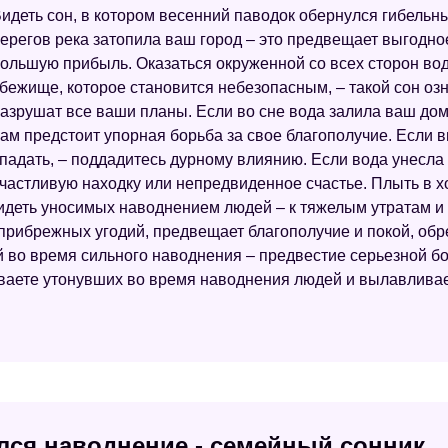
идеть сон, в котором весенний паводок обернулся гибель
ерегов река затопила ваш город – это предвещает выгодно
ольшую прибыль. Оказаться окруженной со всех сторон вод
бежище, которое становится небезопасным, – такой сон оз
азрушат все ваши планы. Если во сне вода залила ваш дом
ам предстоит упорная борьба за свое благополучие. Если в
падать, – поддадитесь дурному влиянию. Если вода унесла
частливую находку или непредвиденное счастье. Плыть в 
идеть уносимых наводнением людей – к тяжелым утратам и 
прибрежных угодий, предвещает благополучие и покой, обр
й во время сильного наводнения – предвестие серьезной бо
аете утонувших во время наводнения людей и вылавливает
ился наводнение - семейный сонник