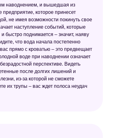
Сонник толкование снов
ным наводнением, и вышедшая из
е предприятие, которое принесет
Универсальный сонник
ой, не имея возможности покинуть свое
Ведический сонник от Шри Свами
начает наступление событий, которые
Шивананда
 и быстро поднимается – значит, наяву
идите, что вода начала постепенно
Электронный сонник
 вас прямо с кроватью – это предвещает
Старинный сонник
холодной воде при наводнении означает
безрадостной перспективе. Видеть
Сонник толкователь снов
етенные после долгих лишений и
лезни, из-за которой не сможете
е их трупы – вас ждет полоса неудач