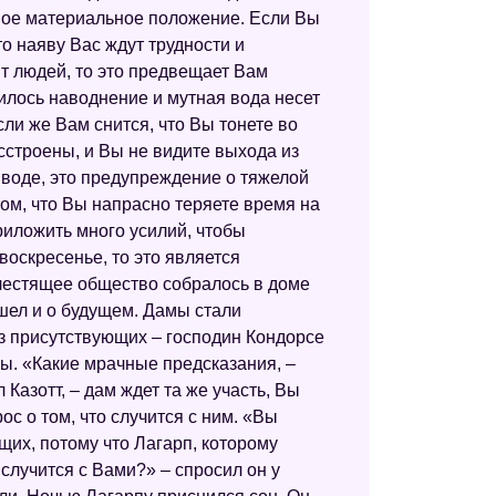
вое материальное положение. Если Вы
Детский сонник
то наяву Вас ждут трудности и
Сонник Роммеля
ит людей, то это предвещает Вам
чилось наводнение и мутная вода несет
Сонник Кассандры
сли же Вам снится, что Вы тонете во
Английский сонник
асстроены, и Вы не видите выхода из
 воде, это предупреждение о тяжелой
Современный сонник
том, что Вы напрасно теряете время на
риложить много усилий, чтобы
Сонник для девочек
оскресенье, то это является
Психологический сонник
лестящее общество собралось в доме
шел и о будущем. Дамы стали
Психоаналитический сонник
 из присутствующих – господин Кондорсе
Интимный сонник
ны. «Какие мрачные предсказания, –
Казотт, – дам ждет та же участь, Вы
Сонник Фэн-шуй
ос о том, что случится с ним. «Вы
Дворянский сонник
щих, потому что Лагарп, которому
случится с Вами?» – спросил он у
Сонник ХХ века