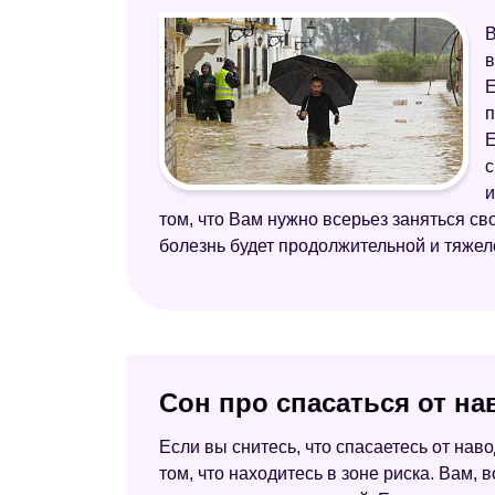
В
в
Е
п
Е
с
и
том, что Вам нужно всерьез заняться сво
болезнь будет продолжительной и тяжел
Сон про спасаться от н
Если вы снитесь, что спасаетесь от нав
том, что находитесь в зоне риска. Вам, 