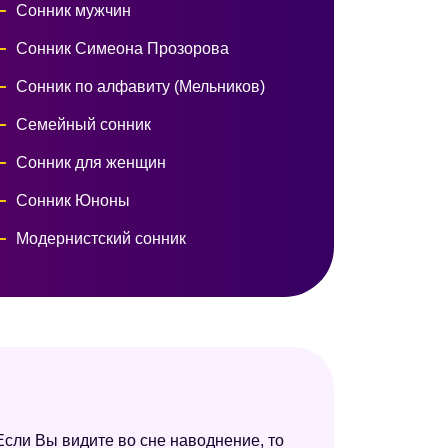
Сонник мужчин
Сонник Симеона Прозорова
Сонник по алфавиту (Мельников)
Семейный сонник
Сонник для женщин
Сонник Юноны
Модернистский сонник
Сонник императрицы Софии
Сонник Миллера
Сонник Лонго
Сонник Юнга
Сонник Авеля
Если Вы видите во сне наводнение, то