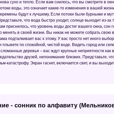
нова сухо и тепло. Если вам снилось, что вы смотрите в ок
отоки воды, это означает какие-то изменения в вашей жизн
еремены будут к лучшему. Если потоки были бурными и мут
редставьте, что вода быстро уходит, солнце выходит из-за т
ам приснилось, что уровень воды достиг вашего окна, сон г
о менять в своей жизни. Вы никак не можете собрать свою 
ама подталкивает вас к этому. У вас просто нет иного выбор
 и плывете по спокойной, чистой воде. Видеть город или се
ломанные деревья – вас ждут крупные неприятности как в л
дательство друзей, непонимание близких. Представьте, чт
м-катастрофу. Экран гаснет, включается свет, и вы выходите
ие - сонник по алфавиту (Мельнико