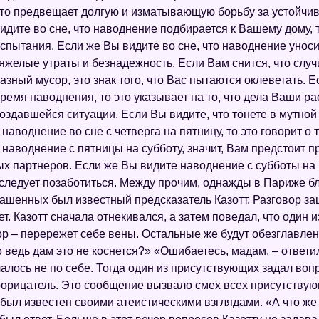
то предвещает долгую и изматывающую борьбу за устойчи
идите во сне, что наводнение подбирается к Вашему дому, 
спытания. Если же Вы видите во сне, что наводнение унос
яжелые утраты и безнадежность. Если Вам снится, что слу
азный мусор, это знак того, что Вас пытаются оклеветать. Е
ремя наводнения, то это указывает на то, что дела Ваши р
оздавшейся ситуации. Если Вы видите, что тонете в мутной
наводнение во сне с четверга на пятницу, то это говорит о 
наводнение с пятницы на субботу, значит, Вам предстоит п
х партнеров. Если же Вы видите наводнение с субботы на в
 следует позаботиться. Между прочим, однажды в Париже б
лашенных был известный предсказатель Казотт. Разговор за
ет. Казотт сначала отнекивался, а затем поведал, что один
ор – перережет себе вены. Остальные же будут обезглавле
 ведь дам это не коснется?» «Ошибаетесь, мадам, – ответил 
алось не по себе. Тогда один из присутствующих задал вопр
рорицатель. Это сообщение вызвало смех всех присутствую
был известен своими атеистическими взглядами. «А что же 