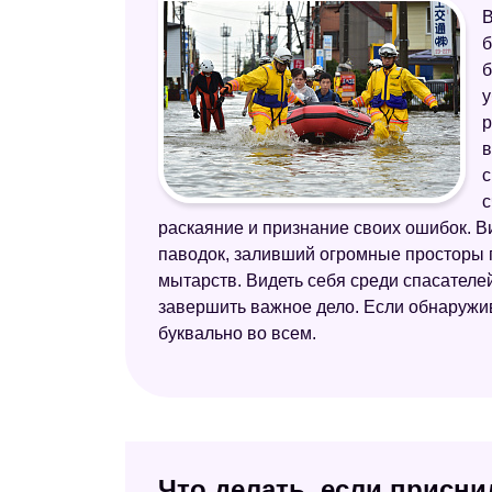
В
б
б
у
р
в
с
с
раскаяние и признание своих ошибок. В
паводок, заливший огромные просторы 
мытарств. Видеть себя среди спасателе
завершить важное дело. Если обнаружив
буквально во всем.
Что делать, если присн