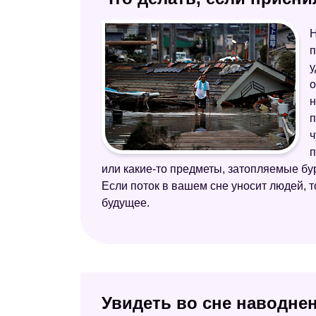
Н
п
у
о
н
п
ч
п
или какие-то предметы, затопляемые бур
Если поток в вашем сне уносит людей, 
будущее.
Увидеть во сне наводне