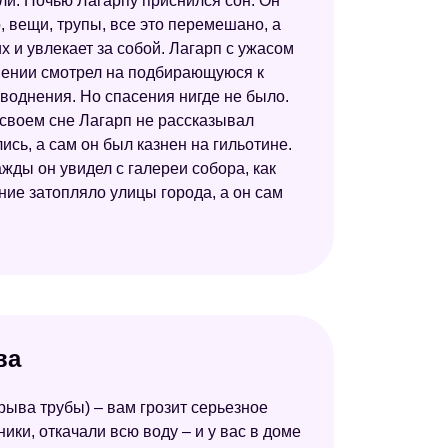
али. Ночью Лагарпу приснился сон. Он
, вещи, трупы, все это перемешано, а
Самоучитель по толкованию снов
х и увлекает за собой. Лагарп с ужасом
Итальянский сонник А. Роберти
енении смотрел на подбирающуюся к
аводнения. Но спасения нигде не было.
Сонник Странника
О своем сне Лагарп не рассказывал
Сонник Таболкина
сь, а сам он был казнен на гильотине.
ды он увидел с галереи собора, как
Сонник XXI века
ние затопляло улицы города, а он сам
Сонник Нины Гришиной
Новейший сонник
Сонник Цветкова
Сонник 2012
ва
Психотерапевтический сонник
Сонник Шивананды
рыва трубы) – вам грозит серьезное
ики, откачали всю воду – и у вас в доме
Сонник Кананита