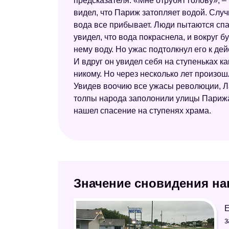
предсказателя. «Мне отрубят голову», –
видел, что Париж затопляет водой. Случ
вода все прибывает. Люди пытаются спас
увидел, что вода покраснела, и вокруг
нему воду. Но ужас подтолкнул его к де
И вдруг он увидел себя на ступеньках ка
никому. Но через несколько лет произош
Увидев воочию все ужасы революции, Ла
толпы народа заполонили улицы Парижа.
нашел спасение на ступенях храма.
Значение сновидения на
Е
з