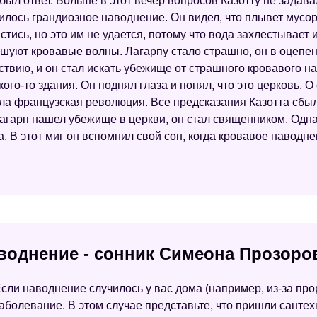
 был ответ. Больше в этот вечер вопросов Казотту не задав
илось грандиозное наводнение. Он видел, что плывет мусор
тись, но это им не удается, потому что вода захлестывает и
 бушуют кровавые волны. Лагарпу стало страшно, он в оцеп
йствию, и он стал искать убежище от страшного кровавого н
кого-то здания. Он поднял глаза и понял, что это церковь. 
ла французская революция. Все предсказания Казотта сбыли
гарп нашел убежище в церкви, он стал священником. Однаж
 В этот миг он вспомнил свой сон, когда кровавое наводне
воднение - сонник Симеона Прозоро
сли наводнение случилось у вас дома (например, из-за про
аболевание. В этом случае представьте, что пришли сантехн