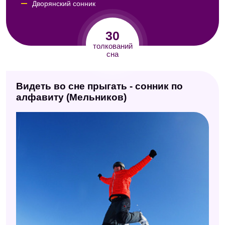
Дворянский сонник
Сонник Юнга
30
Семейный сонник
толкований
сна
Английский сонник
Сонник Роммеля
Видеть во сне прыгать - сонник по
Сонник Кассандры
алфавиту (Мельников)
Сонник Авеля
Эзотерический сонник
Сонник Кананита
Итальянский сонник А. Роберти
Психологический сонник
Сонник Таболкина
Сонник Симеона Прозорова