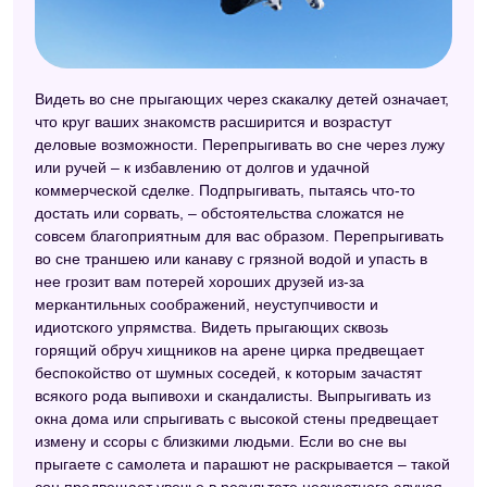
Любовный сонник
Современный сонник
Видеть во сне прыгающих через скакалку детей означает,
Сонник идиом
что круг ваших знакомств расширится и возрастут
деловые возможности. Перепрыгивать во сне через лужу
Сонник Миллера
или ручей – к избавлению от долгов и удачной
Сонник Нины Гришиной
коммерческой сделке. Подпрыгивать, пытаясь что-то
достать или сорвать, – обстоятельства сложатся не
Сонник Странника
совсем благоприятным для вас образом. Перепрыгивать
во сне траншею или канаву с грязной водой и упасть в
Новейший сонник
нее грозит вам потерей хороших друзей из-за
Сонник Хассе
меркантильных соображений, неуступчивости и
идиотского упрямства. Видеть прыгающих сквозь
Китайский сонник
горящий обруч хищников на арене цирка предвещает
беспокойство от шумных соседей, к которым зачастят
Сонник 2012
всякого рода выпивохи и скандалисты. Выпрыгивать из
окна дома или спрыгивать с высокой стены предвещает
Астрологический сонник
измену и ссоры с близкими людьми. Если во сне вы
Безымянный сонник
прыгаете с самолета и парашют не раскрывается – такой
сон предвещает увечье в результате несчастного случая.