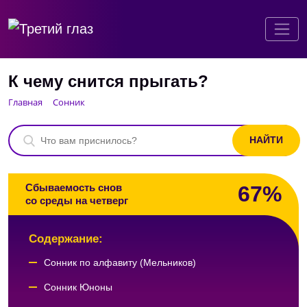
К чему снится прыгать?
Главная
Сонник
67%
Сбываемость снов
со среды на четверг
Содержание:
Сонник по алфавиту (Мельников)
Сонник Юноны