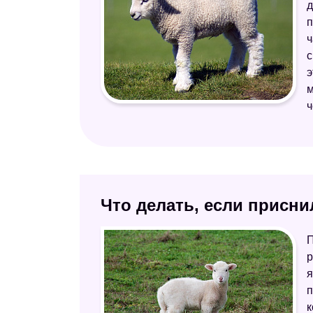
д
п
ч
с
э
м
ч
Что делать, если присни
П
р
я
п
к