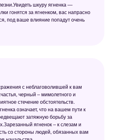
лезни.Увидеть шкуру ягненка —
лки гонятся за ягненком, вас напрасно
ся, под ваше влияние попадут очень
 сражения с неблаговолившей к вам
счастья, черный – мимолетного и
ятное стечение обстоятельств.
гненка означает, что на вашем пути к
предвещают затяжную борьбу за
.Зарезанный ягненок – к слезам и
сть со стороны людей, обязанных вам
ев начальства.