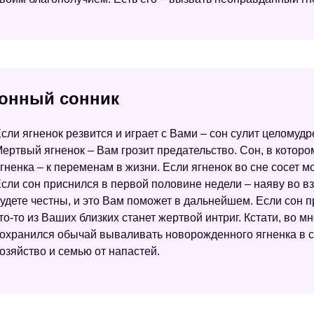
ронный сонник
сли ягненок резвится и играет с Вами – сон сулит целомуд
ертвый ягненок – Вам грозит предательство. Сон, в котор
гненка – к переменам в жизни. Если ягненок во сне сосет 
сли сон приснился в первой половине недели – наяву во 
удете честны, и это Вам поможет в дальнейшем. Если сон 
то-то из Ваших близких станет жертвой интриг. Кстати, во 
охранился обычай вываливать новорожденного ягненка в сне
озяйство и семью от напастей.