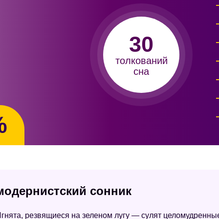
30
толкований
сна
%
 модернистский сонник
гнята, резвящиеся на зеленом лугу — сулят целомудренные