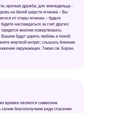
и, крепкая дружба; для земледельца -
Новейший сонник
кровь на белой шерсти ягненка – Вы
Сонник толкование снов
егося от отары ягненка – будьте
будете наслаждаться за счет других;
Безымянный сонник
ам придется многим пожертвовать;
Сонник Кананита
е Вашем будут царить любовь и покой;
танете жертвой интриг; слышать блеяние
Большой сонник (Наталья Степанова)
важение окружающих. Также см. Баран,
Халдейский сонник
йших времен является символом
ь своим благополучием ради спасения