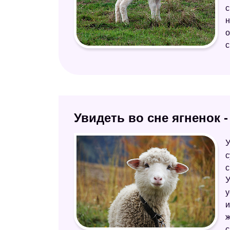
с
н
о
с
Увидеть во сне ягненок 
У
с
с
У
у
и
ж
с