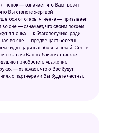
ягненок — означает, что Вам грозит
Сонник Авеля
 что Вы станете жертвой
Американский сонник Дениз Линн
вшегося от отары ягненка — призывает
 во сне — означает, что своим покоем
Сонник Нины Гришиной
ежут ягненка — к благополучию, ради
Французский сонник
вная во сне — предвещает болезнь
ем будут царить любовь и покой. Сон, в
Сонник толкователь снов
и кто-то из Ваших близких станете
кодушию приобретете уважение
Исламский сонник
ках — означает, что о Вас будут
Сонник Фэн-шуй
ниях с партнерами Вы будете честны,
Сонник Велес
Итальянский сонник А. Роберти
Сонник Менегетти
Цыганский сонник
Сонник Странника