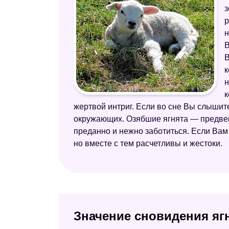
з
р
н
В
В
к
н
к
жертвой интриг. Если во сне Вы слышит
окружающих. Озябшие ягнята — предвеща
преданно и нежно заботиться. Если Вам
но вместе с тем расчетливы и жестоки.
Значение сновидения яг