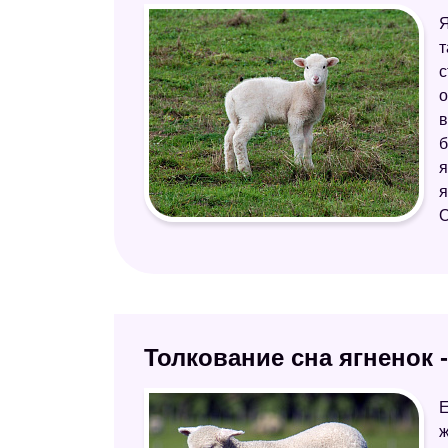
Я
т
с
о
в
б
я
я
О
Толкование сна ягненок 
Е
ж