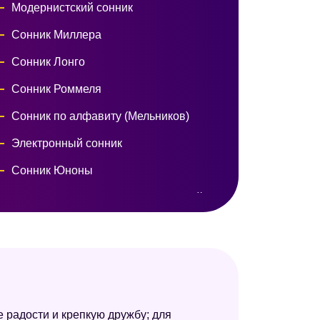
Модернистский сонник
Сонник Миллера
Сонник Лонго
Сонник Роммеля
Сонник по алфавиту (Мельников)
Электронный сонник
Сонник Юноны
Сонник целительницы Федоровской
Сонник Кассандры
Английский сонник
Британский сонник
Сонник Юнга
 радости и крепкую дружбу; для