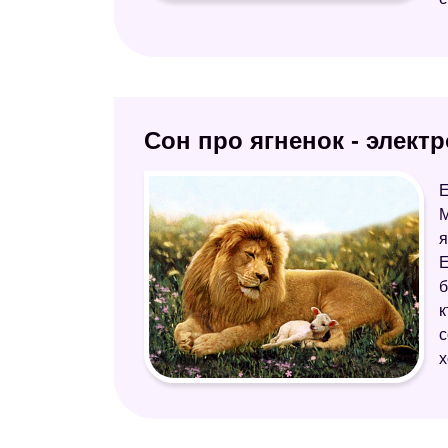
Сон про ягненок - элект
Е
М
я
Е
б
к
с
х