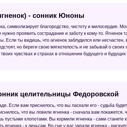
(ягненок) - сонник Юноны
ка, символизирует благородство, чистоту и милосердие. Мо
е нужно проявить сострадание и заботу к кому-то. Ягненок
. Если ты видишь, что агненок заблудился или несчастен, в
едстоят, но береги свою мягкотелость и не забывай о своих
 твоих чувствах и страхах в отношении будущего и будущих
 сонник целительницы Федоровской
раде. Если вам приснилось, что вы ласкали его - судьба буд
риснилось, что вы ловили ягненка - сначала вам покажется, 
 пустыми хлопотами. Вы кормили ягненка - сами станете ку
 ягненка - к деньгам. Во сне у вас украли ягненка - рискуе