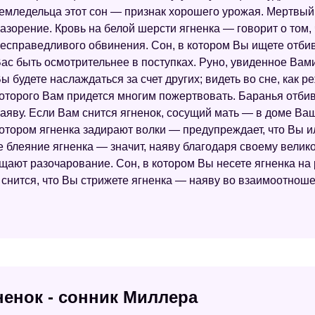
емледельца этот сон — признак хорошего урожая. Мертвый 
азорение. Кровь на белой шерсти ягненка — говорит о том,
есправедливого обвинения. Сон, в котором Вы ищете отби
ас быть осмотрительнее в поступках. Руно, увиденное Вами
ы будете наслаждаться за счет других; видеть во сне, как р
оторого Вам придется многим пожертвовать. Баранья отби
аяву. Если Вам снится ягненок, сосущий мать — в доме Ваш
отором ягненка задирают волки — предупреждает, что Вы ил
е блеяние ягненка — значит, наяву благодаря своему вели
ют разочарование. Сон, в котором Вы несете ягненка на ру
 снится, что Вы стрижете ягненка — наяву во взаимоотноше
ненок - сонник Миллера