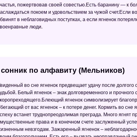
частья, пожертвовав своей совестью.Есть баранину — к бо
аслаждаться покоем и удовольствием за чужой счет.Если во
бвинят в неблаговидных поступках, а если ягненок потерял
военравные люди.
- сонник по алфавиту (Мельников)
виденный во сне ягненок предвещает удачу после долгого
удьбой. Белый ягненок – знак долговременного и прочного 
коропреходящего.Блеющий ягненок символизирует благопри
бегающий от вас ягненок – к потере денег. Кормить во сне я
спеху встанет труднопреодолимая преграда. Много ягнят 
мущественные права и в конечном счете заслуженный успех
изненным невзгодам. Зажаренный ягненок – неблагодарно
воим благополучием. Есть его – вызвать неоправданный гн