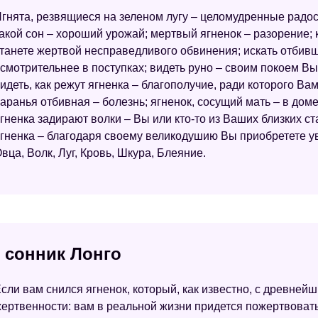
гнята, резвящиеся на зеленом лугу – целомудренные радост
акой сон – хороший урожай; мертвый ягненок – разорение; 
танете жертвой несправедливого обвинения; искать отбивш
смотрительнее в поступках; видеть руно – своим покоем Вы 
идеть, как режут ягненка – благополучие, ради которого В
аранья отбивная – болезнь; ягненок, сосущий мать – в дом
гненка задирают волки – Вы или кто-то из Ваших близких с
гненка – благодаря своему великодушию Вы приобретете у
вца, Волк, Луг, Кровь, Шкура, Блеяние.
- сонник Лонго
сли вам снился ягненок, который, как известно, с древне
ертвенности: вам в реальной жизни придется пожертвоват