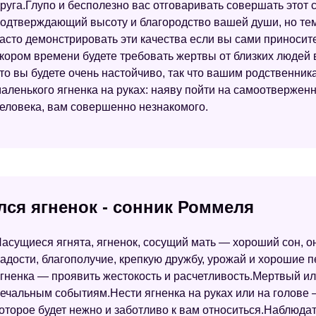
руга.Глупо и бесполезно вас отговаривать совершать этот
одтверждающий высоту и благородство вашей души, но тем
асто демонстрировать эти качества если вы сами приносите
кором времени будете требовать жертвы от близких людей 
то вы будете очень настойчиво, так что вашим родственни
аленького ягненка на руках: наяву пойти на самоотверженн
еловека, вам совершенно незнакомого.
лся ягненок - сонник Роммеля
асущиеся ягнята, ягненок, сосущий мать — хороший сон, 
адости, благополучие, крепкую дружбу, урожай и хорошие 
гненка — проявить жестокость и расчетливость.Мертвый ил
ечальным событиям.Нести ягненка на руках или на голове
оторое будет нежно и заботливо к вам относиться.Наблюдат