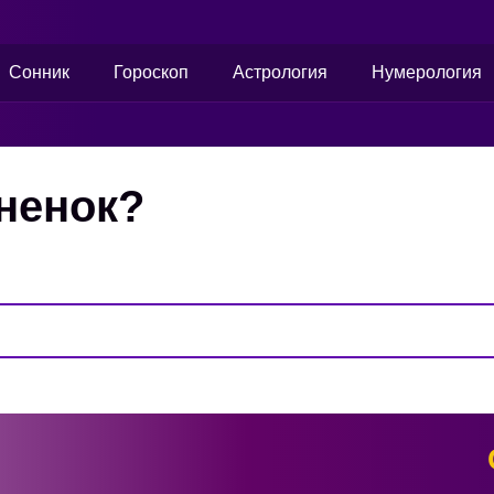
Сонник
Гороскоп
Астрология
Нумерология
гненок?