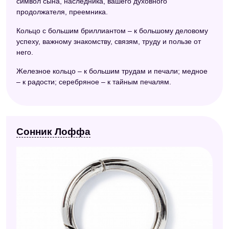
символ сына, наследника, вашего духовного
продолжателя, преемника.
Кольцо с большим бриллиантом – к большому деловому
успеху, важному знакомству, связям, труду и пользе от
него.
Железное кольцо – к большим трудам и печали; медное
– к радости; серебряное – к тайным печалям.
Сонник Лоффа