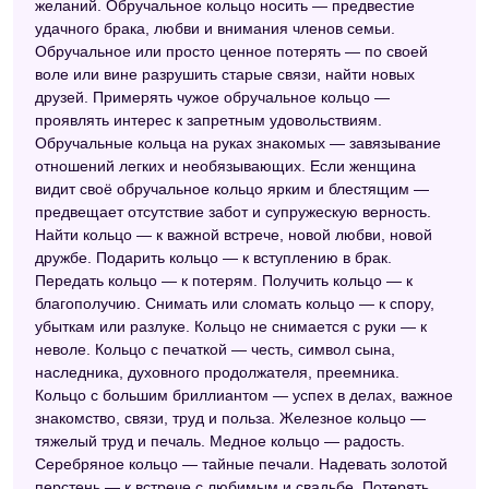
желаний. Обручальное кольцо носить — предвестие
Сонник Шереминской
удачного брака, любви и внимания членов семьи.
Обручальное или просто ценное потерять — по своей
Сонник Кананита
воле или вине разрушить старые связи, найти новых
Большой сонник (Наталья Степанова)
друзей. Примерять чужое обручальное кольцо —
проявлять интерес к запретным удовольствиям.
Исландский сонник
Обручальные кольца на руках знакомых — завязывание
отношений легких и необязывающих. Если женщина
Сонник Азара
видит своё обручальное кольцо ярким и блестящим —
предвещает отсутствие забот и супружескую верность.
Старинный сонник
Найти кольцо — к важной встрече, новой любви, новой
Астрологический сонник
дружбе. Подарить кольцо — к вступлению в брак.
Передать кольцо — к потерям. Получить кольцо — к
Фольклорный сонник
благополучию. Снимать или сломать кольцо — к спору,
убыткам или разлуке. Кольцо не снимается с руки — к
Сонник 2012
неволе. Кольцо с печаткой — честь, символ сына,
Сонник толкователь снов
наследника, духовного продолжателя, преемника.
Кольцо с большим бриллиантом — успех в делах, важное
Славянский сонник
знакомство, связи, труд и польза. Железное кольцо —
тяжелый труд и печаль. Медное кольцо — радость.
Сонник значение снов
Серебряное кольцо — тайные печали. Надевать золотой
перстень — к встрече с любимым и свадьбе. Потерять