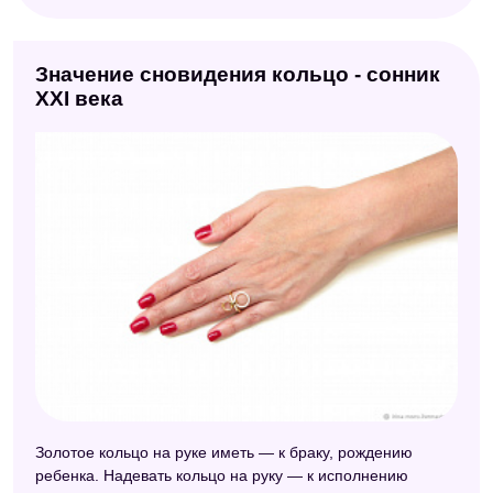
Универсальный сонник
Значение сновидения кольцо - сонник
Сонник идиом
XXI века
Сонник народных примет
Китайский сонник
Украинский сонник
Сонник Странника
Сонник черной магии
Сонник Таро
Новейший сонник
Восточный сонник
Электронный сонник
Золотое кольцо на руке иметь — к браку, рождению
Сонник толкование снов
ребенка. Надевать кольцо на руку — к исполнению