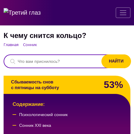
К чему снится кольцо?
Главная
Сонник
53%
Сбываемость снов
с пятницы на субботу
Содержание:
Психологический сонник
Сонник XXI века