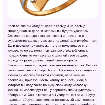
Сонник Авеля
Сонник Кассандры
Английский сонник
Если во сне вы увидели себя с кольцом на пальце –
впереди новые дела, в которых вы будете удачливы.
Сонник Миллера
Сломанное кольцо означает ссоры и несчастья в
Любовный сонник
супружеских делах и разрыв отношений для влюбленных.
Если девушке приснилось, что она получила во сне
Безымянный сонник
кольцо, то ее волнения, связанные с возлюбленным,
позади. Отныне он навсегда отдаст ей свое сердце.
Сонник Роммеля
Кольца на руках других людей снятся к росту
благосостояния и предвещают новые знакомства. Вот как
Детский сонник
трактовала сны о кольце Ванга. Появление в сновидении
Французский сонник
кольца символизирует круг событий, нерешенные
проблемы, привязанность, клятву, верность. Сон, в
Американский сонник Дениз Линн
котором вы надеваете на руку любимому человеку
кольцо, символизирует вашу верность своим чувствам и
Самоучитель по толкованию снов
обещаниям. Сон, в котором вы увидели, как вам на руку
Эзотерический сонник
надевает обручальное кольцо незнакомый вам человек,
предвещает неожиданную помощь в решении проблемы,