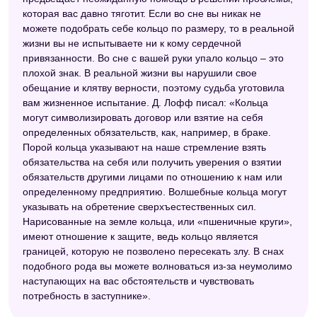
Современный сонник
которая вас давно тяготит. Если во сне вы никак не
можете подобрать себе кольцо по размеру, то в реальной
Цыганский сонник
жизни вы не испытываете ни к кому сердечной
привязанности. Во сне с вашей руки упало кольцо – это
Сонник мужчин
плохой знак. В реальной жизни вы нарушили свое
Исламский сонник
обещание и клятву верности, поэтому судьба уготовила
вам жизненное испытание. Д. Лофф писал: «Кольца
Сонник для девочек
могут символизировать договор или взятие на себя
определенных обязательств, как, например, в браке.
Сонник Нины Гришиной
Порой кольца указывают на наше стремление взять
Малый сонник
обязательства на себя или получить уверения о взятии
обязательств другими лицами по отношению к нам или
Сонник целительницы Федоровской
определенному предприятию. Волшебные кольца могут
указывать на обретение сверхъестественных сил.
Сонник А. Минделла
Нарисованные на земле кольца, или «пшеничные круги»,
имеют отношение к защите, ведь кольцо является
Сонник Симеона Прозорова
границей, которую не позволено пересекать злу. В снах
Сонник Велес
подобного рода вы можете волноваться из-за неумолимо
наступающих на вас обстоятельств и чувствовать
Сонник Цветкова
потребность в заступнике».
Халдейский сонник