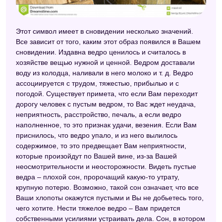
Сонник Таболкина
Современный сонник
Этот символ имеет в сновидении несколько значений.
Все зависит от того, каким этот образ появился в Вашем
Русский сонник
сновидении. Издавна ведро ценилось и считалось в
хозяйстве вещью нужной и ценной. Ведром доставали
Сонник А. Минделла
воду из колодца, наливали в него молоко и т. д. Ведро
ассоциируется с трудом, тяжестью, прибылью и с
Модернистский сонник
погодой. Существует примета, что если Вам переходит
Сонник Симеона Прозорова
дорогу человек с пустым ведром, то Вас ждет неудача,
неприятность, расстройство, печаль, а если ведро
Психологический сонник
наполненное, то это признак удачи, везения. Если Вам
приснилось, что ведро упало, и из него вылилось
Сонник Велес
содержимое, то это предвещает Вам неприятности,
Китайский сонник
которые произойдут по Вашей вине, из-за Вашей
неосмотрительности и неосторожности. Видеть пустые
Сонник для стервы
ведра – плохой сон, пророчащий какую-то утрату,
крупную потерю. Возможно, такой сон означает, что все
Сонник Кананита
Ваши хлопоты окажутся пустыми и Вы не добьетесь того,
чего хотите. Нести тяжелое ведро – Вам придется
Украинский сонник
собственными усилиями устраивать дела. Сон, в котором