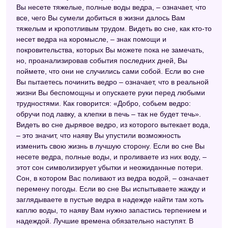
Сонник 2012
Вы несете тяжелые, полные воды ведра, – означает, что
все, чего Вы сумели добиться в жизни далось Вам
Сонник для девочек
тяжелым и кропотливым трудом. Видеть во сне, как кто-то
несет ведра на коромысле, – знак помощи и
Сонник толкование снов
покровительства, которых Вы можете пока не замечать,
Астрологический сонник
но, проанализировав события последних дней, Вы
поймете, что они не случились сами собой. Если во сне
Большой сонник (Наталья Степанова)
Вы пытаетесь починить ведро – означает, что в реальной
жизни Вы беспомощны и опускаете руки перед любыми
Самоучитель по толкованию снов
трудностями. Как говорится: «Добро, собьем ведро:
обручи под лавку, а клепки в печь – так не будет течь».
Персидский сонник Тифлиси
Видеть во сне дырявое ведро, из которого вытекает вода,
Сонник Хассе
– это значит, что наяву Вы упустили возможность
изменить свою жизнь в лучшую сторону. Если во сне Вы
Сонник народных примет
несете ведра, полные воды, и проливаете из них воду, –
этот сон символизирует убытки и неожиданные потери.
Фольклорный сонник
Сон, в котором Вас поливают из ведра водой, – означает
Новейший сонник
перемену погоды. Если во сне Вы испытываете жажду и
заглядываете в пустые ведра в надежде найти там хоть
Сонник Нины Гришиной
каплю воды, то наяву Вам нужно запастись терпением и
надеждой. Лучшие времена обязательно наступят. В
Эзотерический сонник