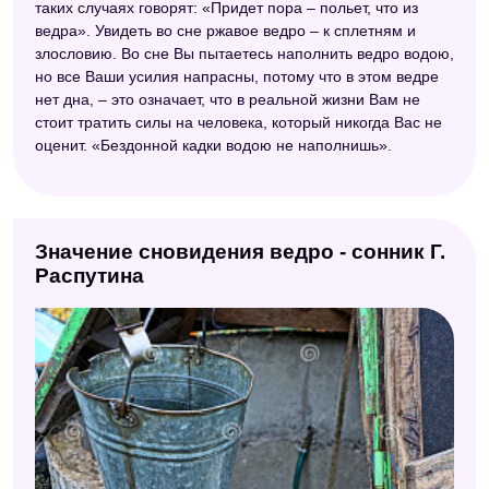
таких случаях говорят: «Придет пора – польет, что из
ведра». Увидеть во сне ржавое ведро – к сплетням и
Электронный сонник
злословию. Во сне Вы пытаетесь наполнить ведро водою,
Сонник толкователь снов
но все Ваши усилия напрасны, потому что в этом ведре
нет дна, – это означает, что в реальной жизни Вам не
Сонник целительницы Федоровской
стоит тратить силы на человека, который никогда Вас не
оценит. «Бездонной кадки водою не наполнишь».
Сонник Странника
Сонник Цветкова
Малый сонник
Значение сновидения ведро - сонник Г.
Старинный сонник
Распутина
Сонник вещих снов
Психотерапевтический сонник
Сонник значение снов