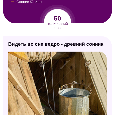
Сонник Юноны
Семейный сонник
50
Сонник Юнга
толкований
сна
Сонник Кассандры
Сонник Авеля
Видеть во сне ведро - древний сонник
Сонник Миллера
Сонник по алфавиту (Мельников)
Исламский сонник
Сонник ХХ века
Сонник Роммеля
Цыганский сонник
Сонник Фрейда
Сонник XXI века