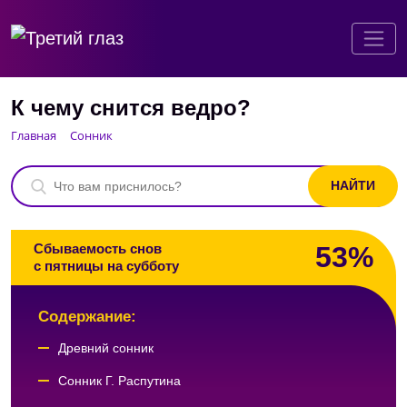
К чему снится ведро?
Главная
Сонник
53%
Сбываемость снов
с пятницы на субботу
Содержание:
Древний сонник
Сонник Г. Распутина