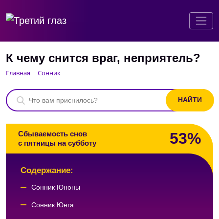
К чему снится враг, неприятель?
Главная
Сонник
53%
Сбываемость снов
с пятницы на субботу
Содержание:
Сонник Юноны
Сонник Юнга