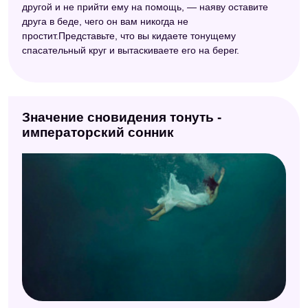
другой и не прийти ему на помощь, — наяву оставите
Электронный сонник
друга в беде, чего он вам никогда не
Старинный сонник
простит.Представьте, что вы кидаете тонущему
спасательный круг и вытаскиваете его на берег.
Сонник Кананита
Персидский сонник Тифлиси
Психоаналитический сонник
Значение сновидения тонуть -
императорский сонник
Сонник идиом
Славянский сонник
Астрологический сонник
Сонник Азара
Итальянский сонник А. Роберти
Сонник Цветкова
Сонник значение снов
Сонник толкователь снов