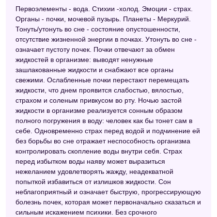
Первоэлементы - вода. Стихии -холод. Эмоции - страх.
Новейший сонник
Органы - почки, мочевой пузырь. Планеты - Меркурий.
Тонуть/утонуть во сне - состояние опустошенности,
Сонник толкование снов
отсутствие жизненной энергии в почках. Утонуть во сне -
означает пустоту почек. Почки отвечают за обмен
Большой сонник (Наталья Степанова)
жидкостей в организме: выводят ненужные
зашлакованные жидкости и снабжают все органы
свежими. Ослабленные почки перестают перемещать
жидкости, что днем проявится слабостью, вялостью,
страхом и соленым привкусом во рту. Ночью застой
жидкости в организме реализуется сонным образом
полного погружения в воду: человек как бы тонет сам в
себе. Одновременно страх перед водой и подчинение ей
без борьбы во сне отражает неспособность организма
контролировать скопление воды внутри себя. Страх
перед избытком воды наяву может выразиться
нежеланием удовлетворять жажду, неадекватной
попыткой избавиться от излишков жидкости. Сон
неблагоприятный и означает быструю, прогрессирующую
болезнь почек, которая может первоначально сказаться и
сильным искажением психики. Без срочного