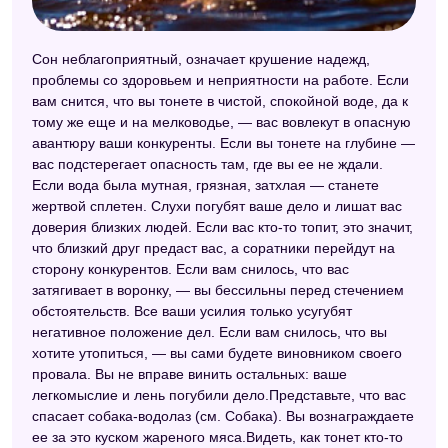
Английский сонник
Сон неблагоприятный, означает крушение надежд,
Сонник Велес
проблемы со здоровьем и неприятности на работе. Если
Сонник Странника
вам снится, что вы тонете в чистой, спокойной воде, да к
тому же еще и на мелководье, — вас вовлекут в опасную
Сонник Шереминской
авантюру ваши конкуренты. Если вы тонете на глубине —
вас подстерегает опасность там, где вы ее не ждали.
Эзотерический сонник
Если вода была мутная, грязная, затхлая — станете
жертвой сплетен. Слухи погубят ваше дело и лишат вас
Сонник Фэн-шуй
доверия близких людей. Если вас кто-то топит, это значит,
Безымянный сонник
что близкий друг предаст вас, а соратники перейдут на
сторону конкурентов. Если вам снилось, что вас
Сонник Таболкина
затягивает в воронку, — вы бессильны перед стечением
обстоятельств. Все ваши усилия только усугубят
Сонник XXI века
негативное положение дел. Если вам снилось, что вы
Сонник 2012
хотите утопиться, — вы сами будете виновником своего
провала. Вы не вправе винить остальных: ваше
Цыганский сонник
легкомыслие и лень погубили дело.Представьте, что вас
спасает собака-водолаз (см. Собака). Вы вознаграждаете
Самоучитель по толкованию снов
ее за это куском жареного мяса.Видеть, как тонет кто-то