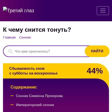
К чему снится тонуть?
Главная
Сонник
44%
Сбываемость снов
с субботы на воскресенье
Содержание:
Сонник Симеона Прозорова
Императорский сонник