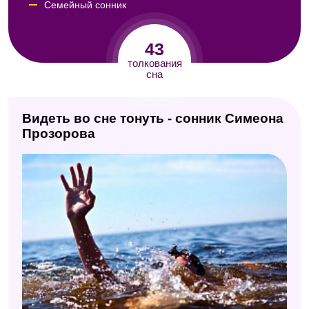
Семейный сонник
Сонник Юноны
43
Сонник ХХ века
толкования
сна
Сонник Юнга
Сонник Авеля
Видеть во сне тонуть - сонник Симеона
Сонник по алфавиту (Мельников)
Прозорова
Сонник Кассандры
Сонник Миллера
Сонник Лонго
Современный сонник
Психологический сонник
Модернистский сонник
Исламский сонник