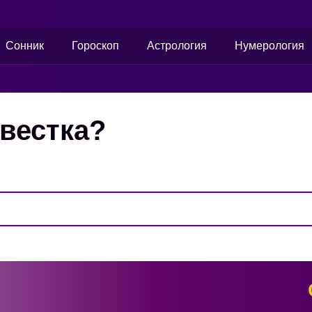
Сонник
Гороскоп
Астрология
Нумерология
евестка?