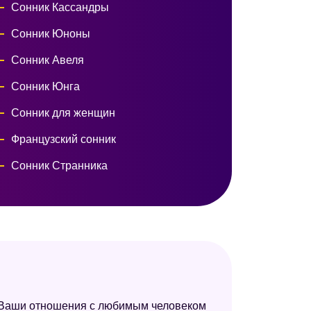
Сонник Кассандры
Сонник Юноны
Сонник Авеля
Сонник Юнга
Сонник для женщин
Французский сонник
Сонник Странника
Сонник толкователь снов
Сонник толкование снов
Большой сонник (Наталья Степанова)
Сонник Велес
Сонник Хассе
то Ваши отношения с любимым человеком