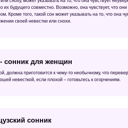
 или сноху, может указывать на то, что она чувствует неув
но их будущего совместно. Возможно, она чувствует, что они
м. Кроме того, такой сон может указывать на то, что она ч
ужении своей невестки или снохи.
 - сонник для женщин
й, должна приготовится к чему-то необычному, что перевер
ошей невесткой, если плохой – готовьтесь к огорчениям.
цузский сонник