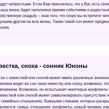
удут непростыми. Если Вам приснилось, что у Вас есть своя 
аша жизнь будет наполнена яркими событиями и радостны
обственную свадьбу – знак того, что скоро вы встретите че
учшим другом на всю жизнь. Также такой сон может предв
изни.
вестка, сноха - сонник Юноны
он с невесткой или снохой может иметь различные значения
еловек видит во сне свою невестку или сноху, возможно, эт
еловеком. Возможно, он испытывает некоторые конфликты 
евесткой или снохой может символизировать присутствие н
 семейных отношениях. Важными словами, которые раскрыв
вляются: семья, отношения, конфликты, новый человек, из