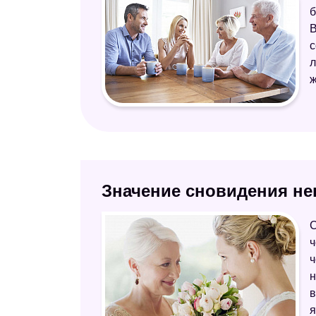
б
В
с
л
ж
Значение сновидения не
С
ч
ч
н
в
я