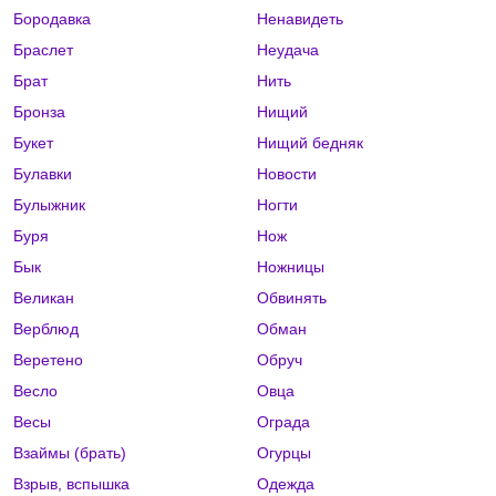
Бородавка
Ненавидеть
Браслет
Неудача
Брат
Нить
Бронза
Нищий
Букет
Нищий бедняк
Булавки
Новости
Булыжник
Ногти
Буря
Нож
Бык
Ножницы
Великан
Обвинять
Верблюд
Обман
Веретено
Обруч
Весло
Овца
Весы
Ограда
Взаймы (брать)
Огурцы
Взрыв, вспышка
Одежда