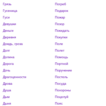
Грязь
Погреб
Гусеница
Подарок
Гуси
Пожар
Девушки
Позор
Деньги
Покидать
Деревня
Покупки
Дождь, гроза
Поле
Долг
Полет
Долина
Помощь
Дорога
Портной
Дочь
Поручение
Драгоценности
Постель
Дрова
Посуда
Душа
Похороны
Дым
Поцелуй
Дыня
Пояс