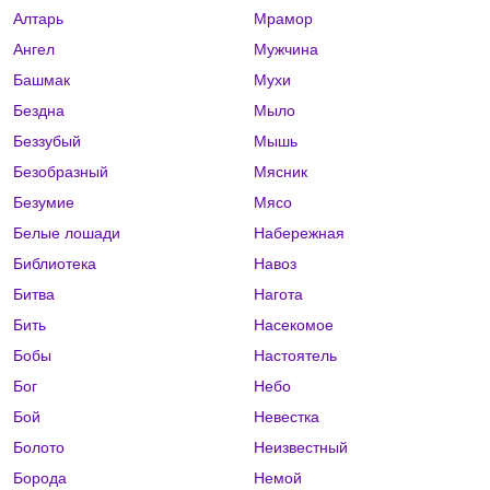
Алтарь
Мрамор
Ангел
Мужчина
Башмак
Мухи
Бездна
Мыло
Беззубый
Мышь
Безобразный
Мясник
Безумие
Мясо
Белые лошади
Набережная
Библиотека
Навоз
Битва
Нагота
Бить
Насекомое
Бобы
Настоятель
Бог
Небо
Бой
Невестка
Болото
Неизвестный
Борода
Немой