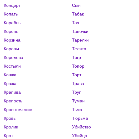
Концерт
Сын
Копать
Табак
Корабль
Таз
Корень
Тапочки
Корзина
Тарелки
Коровы
Телята
Королева
Тигр
Костыли
Топор
Кошка
Торт
Кража
Трава
Крапива
Труп
Крепость
Туман
Кровотечение
Тьма
Кровь
Тюрьма
Кролик
Убийство
Крот
Убийца