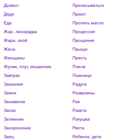
Дьявол
Причесываться
Дядя
Приют
Еда
Пролить масло
Жар, лихорадка
Процессия
Жара, зной
Прощение
Жена
Прыщи
Женщины
Прясть
Жулик, плут, мошенник
Пчела
Завтрак
Пшеница
Заикание
Радуга
Замок
Развалины
Занавеска
Рак
Запах
Ракета
Затмение
Ракушка
Захоронение
Рвота
Заяц
Ребенок, дети