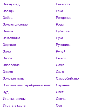
Звездопад
Ревность
Звезды
Река
Зебра
Рождение
Землетрясение
Розы
Земля
Рубашка
Земляника
Рука
Зеркало
Рукопись
Зима
Ручей
Злоба
Рынок
Злословие
Сажа
Знамя
Сало
Золотая нить
Самоубийство
Золотой или серебряный пояс
Саранча
Зуд
Свет
Иголки, спицы
Свеча
Играть в карты
Сев