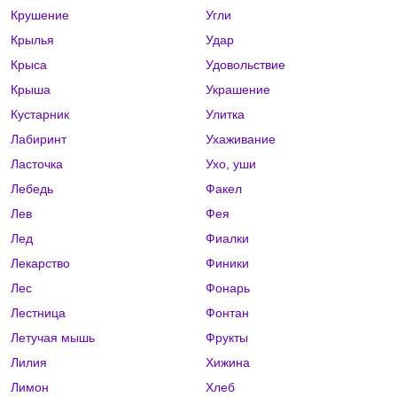
Крушение
Угли
Крылья
Удар
Крыса
Удовольствие
Крыша
Украшение
Кустарник
Улитка
Лабиринт
Ухаживание
Ласточка
Ухо, уши
Лебедь
Факел
Лев
Фея
Лед
Фиалки
Лекарство
Финики
Лес
Фонарь
Лестница
Фонтан
Летучая мышь
Фрукты
Лилия
Хижина
Лимон
Хлеб