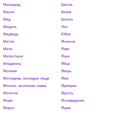
Маскарад
Школа
Масло
Шлем
Мед
Шпион
Медаль
Эхо
Медведь
Юбка
Метла
Ягненок
Меха
Язва
Милостыня
Язык
Младенец
Яйца
Молния
Якорь
Молодежь, молодые люди
Яма
Молоко, молочная лавка
Ярмарка
Молоток
Ярость
Море
Ясновидение
Мороз
Ящик