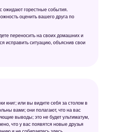
Эзотерический сонник
ас ожидают горестные события.
можность оценить вашего друга по
Сонник Миллера
Сонник Странника
удете переносить на своих домашних и
Сонник для стервы
ься исправить ситуацию, объяснив свои
Сонник толкование снов
Астрологический сонник
Американский сонник Дениз Линн
Украинский сонник
Психотерапевтический сонник
 книг; или вы видите себя за столом в
Сонник толкователь снов
ольны вами; они полагают, что на вас
ующие выводы; это не будет ультиматум,
ено, что у вас появятся новые друзья
анию и не собираетесь здесь