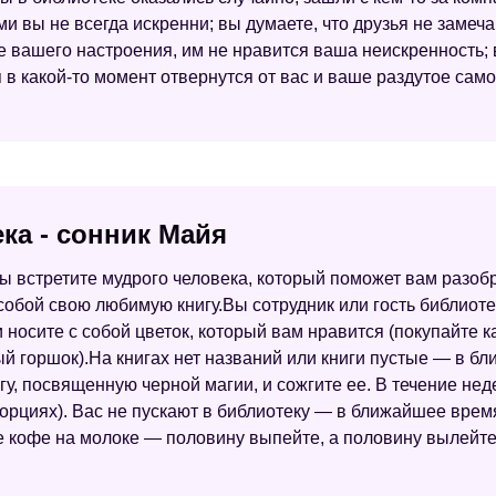
и вы не всегда искренни; вы думаете, что друзья не замеча
 вашего настроения, им не нравится ваша неискренность; 
я в какой-то момент отвернутся от вас и ваше раздутое са
ка - сонник Майя
ы встретите мудрого человека, который поможет вам разоб
с собой свою любимую книгу.Вы сотрудник или гость библио
носите с собой цветок, который вам нравится (покупайте к
ный горшок).На книгах нет названий или книги пустые — в 
гу, посвященную черной магии, и сожгите ее. В течение нед
орциях). Вас не пускают в библиотеку — в ближайшее время
е кофе на молоке — половину выпейте, а половину вылейте 