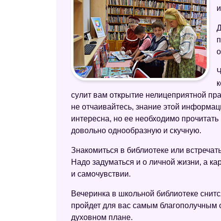
и
Д
п
о
Ч
к
сулит вам открытие нелицеприятной прав
не отчаивайтесь, знание этой информац
интересна, но ее необходимо прочитать
довольно однообразную и скучную.
Знакомиться в библиотеке или встречать
Надо задуматься и о личной жизни, а к
и самочувствии.
Вечеринка в школьной библиотеке снитс
пройдет для вас самым благополучным о
духовном плане.