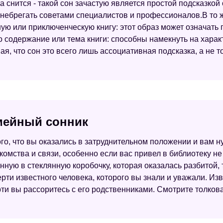
 снится - такой сон зачастую является простой подсказкой о
ренебрегать советами специалистов и профессионалов.В то 
ую или приключенческую книгу: этот образ может означать 
 содержание или тема книги: способны намекнуть на харак
ая, что сон это всего лишь ассоциативная подсказка, а не 
емейный сонник
ого, что вы оказались в затруднительном положении и вам н
омства и связи, особенно если вас привел в библиотеку не
нную в стеклянную коробочку, которая оказалась разбитой,
рти известного человека, которого вы знали и уважали. Изв
ти вы рассоритесь с его родственниками. Смотрите толкован