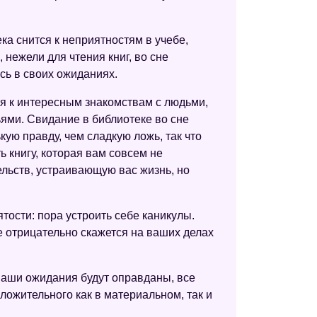
Модернистский сонник
ка снится к неприятностям в учебе,
Сонник Роммеля
 нежели для чтения книг, во сне
Сонник Юнга
есь в своих ожиданиях.
Сонник XXI века
ся к интересным знакомствам с людьми,
ями. Свидание в библиотеке во сне
Британский сонник
ую правду, чем сладкую ложь, так что
Новейший сонник
 книгу, которая вам совсем не
ельств, устраивающую вас жизнь, но
Французский сонник
Малый сонник
тости: пора устроить себе каникулы.
Любовный сонник
е отрицательно скажется на ваших делах
Сонник 2012
Ваши ожидания будут оправданы, все
Цыганский сонник
ложительного как в материальном, так и
Сонник для девочек