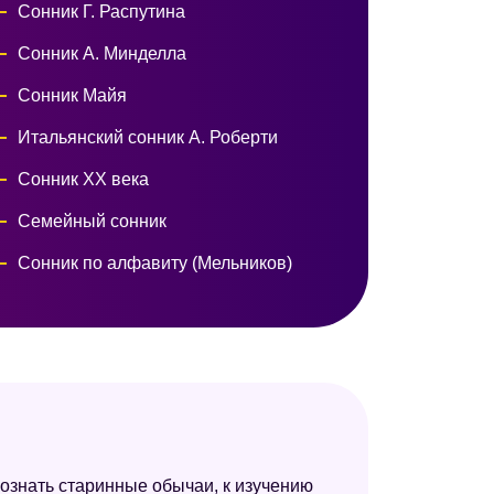
Сонник Г. Распутина
Сонник А. Минделла
Сонник Майя
Итальянский сонник А. Роберти
Сонник ХХ века
Семейный сонник
Сонник по алфавиту (Мельников)
Сонник Юноны
Сонник целительницы Федоровской
Сонник Кассандры
Сонник Авеля
Сонник Таболкина
ознать старинные обычаи, к изучению