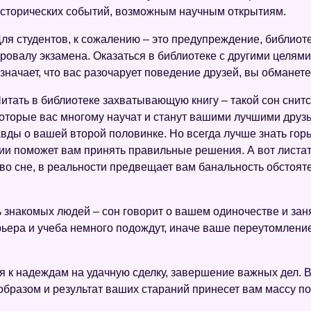
сторических событий, возможным научным открытиям.
ля студентов, к сожалению – это предупреждение, библиоте
ровалу экзамена. Оказаться в библиотеке с другими целями,
значает, что вас разочарует поведение друзей, вы обманет
итать в библиотеке захватывающую книгу – такой сон снит
оторые вас многому научат и станут вашими лучшими друзь
ды о вашей второй половинке. Но всегда лучше знать горьк
ии поможет вам принять правильные решения. А вот листать
 во сне, в реальности предвещает вам банальность обстоят
 знакомых людей – сон говорит о вашем одиночестве и заня
арьера и учеба немного подождут, иначе ваше переутомлени
я к надеждам на удачную сделку, завершение важных дел. 
бразом и результат ваших стараний принесет вам массу по