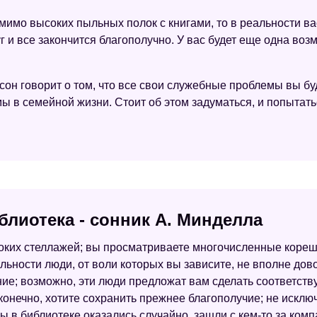
 мимо высоких пыльных полок с книгами, то в реальности в
 и все закончится благополучно. У вас будет еще одна воз
 сон говорит о том, что все свои служебные проблемы вы б
мы в семейной жизни. Стоит об этом задуматься, и попытат
блиотека - сонник А. Минделла
оких стеллажей; вы просматриваете многочисленные корешки
альности люди, от воли которых вы зависите, не вполне дов
ие; возможно, эти люди предложат вам сделать соответств
конечно, хотите сохранить прежнее благополучие; не исключ
 в библиотеке оказались случайно, зашли с кем-то за комп