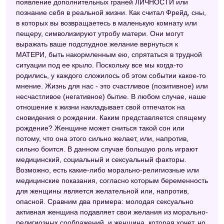
появление дополнительных граней ЛИЧНОСТИ или
Цыганский сонник
познание себя в реальной жизни. Как считал Фрейд, сны,
в которых вы возвращаетесь в маленькую комнату или
Новейший сонник
пещеру, символизируют утробу матери. Они могут
Дамский сонник
выражать ваше подспудное желание вернуться к
МАТЕРИ, быть накормленным ею, спрятаться в трудной
Сонник для стервы
ситуации под ее крыло. Поскольку все мы когда-то
родились, у каждого сложилось об этом событии какое-то
Восточный сонник
мнение. Жизнь для нас - это счастливое (позитивное) или
Сонник Фэн-шуй
несчастливое (негативное) бытие. В любом случае, наше
отношение к жизни накладывает свой отпечаток на
Французский сонник
сновидения о рождении. Каким представляется спящему
рождение? Женщине может сниться такой сон или
Сонник Хассе
потому, что она этого сильно желает, или, напротив,
сильно боится. В данном случае большую роль играют
Эзотерический сонник
медицинский, социальный и сексуальный факторы.
Сонник Цветкова
Возможно, есть какие-либо морально-религиозные или
медицинские показания, согласно которым беременность
Сонник целительницы Федоровской
для женщины является желательной или, напротив,
опасной. Сравним два примера: молодая сексуально
активная женщина подавляет свои желания из морально-
религиозных соображений, и женщина, которая хочет, но