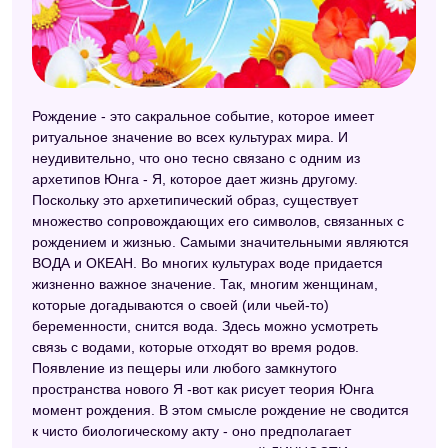
Любовный сонник
Сонник Странника
Сонник XXI века
Рождение - это сакральное событие, которое имеет
Малый сонник
ритуальное значение во всех культурах мира. И
неудивительно, что оно тесно связано с одним из
Исламский сонник
архетипов Юнга - Я, которое дает жизнь другому.
Поскольку это архетипический образ, существует
Сонник Роммеля
множество сопровождающих его символов, связанных с
рождением и жизнью. Самыми значительными являются
Ведический сонник
ВОДА и ОКЕАН. Во многих культурах воде придается
Модернистский сонник
жизненно важное значение. Так, многим женщинам,
которые догадываются о своей (или чьей-то)
Сонник Нины Гришиной
беременности, снится вода. Здесь можно усмотреть
связь с водами, которые отходят во время родов.
Сонник Шивананды
Появление из пещеры или любого замкнутого
Сонник 2012
пространства нового Я -вот как рисует теория Юнга
момент рождения. В этом смысле рождение не сводится
Современный сонник
к чисто биологическому акту - оно предполагает