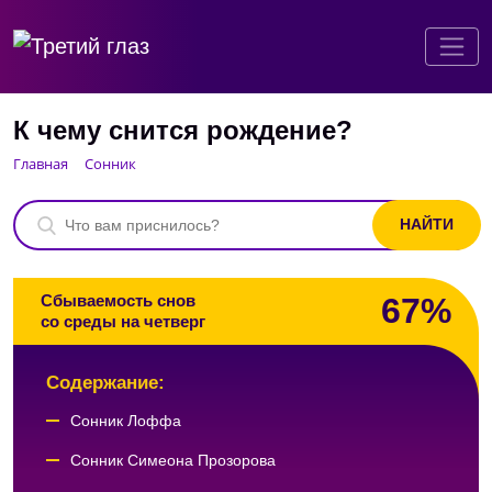
К чему снится рождение?
Главная
Сонник
67%
Сбываемость снов
со среды на четверг
Содержание:
Сонник Лоффа
Сонник Симеона Прозорова