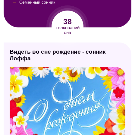
Семейный сонник
Американский сонник Дениз Линн
38
Сонник Юноны
толкований
сна
Психологический сонник
Сонник Юнга
Видеть во сне рождение - сонник
Сонник Авеля
Лоффа
Сонник Кассандры
Сонник Миллера
Сонник ХХ века
Психоаналитический сонник
Сонник Таболкина
Итальянский сонник А. Роберти
Сонник Екатерины Великой