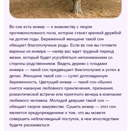
Сонник Фэн-шуй
Малый сонник
Во сне есть инжир — к знакомству с лицом
Исламский сонник
противоположного пола, которое станет крепкой дружбой
на долгие годы. Беременной женщине такой сон
Сонник "Еда"
обещает благополучные роды. Если во сне вы готовите
Сонник Нины Гришиной
варенье из инжира — наяву вас ждет трудный период
жизни, который будет усугубляться непониманием со
Психологический сонник
стороны родственников. Видеть дерево с плодами
инжира — такой сон предвещает благополучие и успех в
Ассирийский сонник
делах. Женщине такой сон — сулит долгожданную
Сонник Таро
беременность. Цветущий инжир — такой сон обычно
снится накануне любовного приключения, признания,
Сонник Кананита
романтической встречи или приятного вечера в компании
любимого человека. Молодой девушке такой сон —
Психоаналитический сонник
обещает скорое замужество. Сушить инжир — этот сон
является предупреждением о том, что вы можете
Сонник Хассе
совершить неблаговидный поступок, в чем впоследствии
будете раскаиваться.