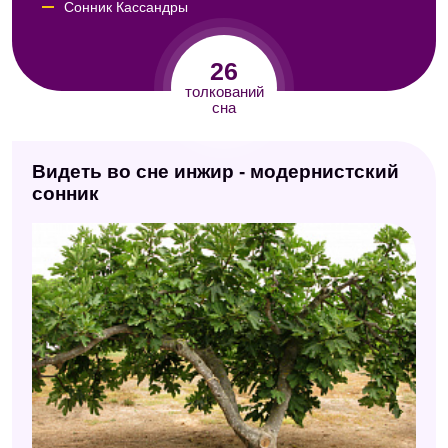
Сонник Кассандры
Сонник Авеля
26
Сонник целительницы Федоровской
толкований
сна
Британский сонник
Сонник Юнга
Видеть во сне инжир - модернистский
Английский сонник
сонник
Семейный сонник
Сонник по алфавиту (Мельников)
Сонник Симеона Прозорова
Сонник 2012
Французский сонник
Сонник Миллера
Цыганский сонник