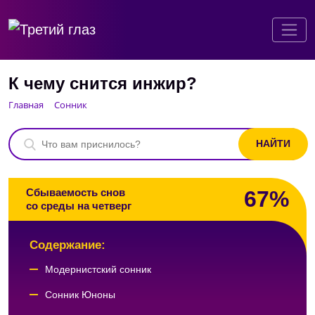
К чему снится инжир?
Главная
Сонник
67%
Сбываемость снов
со среды на четверг
Содержание:
Модернистский сонник
Сонник Юноны