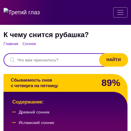
К чему снится рубашка?
Главная
Сонник
89%
Сбываемость снов
с четверга на пятницу
Содержание:
Древний сонник
Исламский сонник