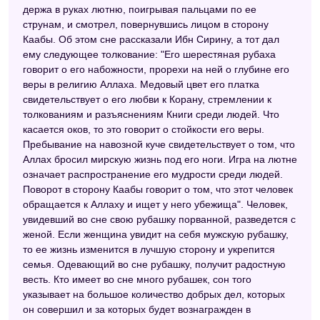
держа в руках лютню, поигрывая пальцами по ее
струнам, и смотрел, повернувшись лицом в сторону
Каабы. Об этом сне рассказали Ибн Сирину, а тот дал
ему следующее толкование: "Его шерестяная рубаха
говорит о его набожности, прорехи на ней о глубине его
веры в религию Аллаха. Медовый цвет его платка
свидетельствует о его любви к Корану, стремлении к
толкованиям и разъяснениям Книги среди людей. Что
касается оков, то это говорит о стойкости его веры.
Пребывание на навозной куче свидетельствует о том, что
Аллах бросил мирскую жизнь под его ноги. Игра на лютне
означает распространение его мудрости среди людей.
Поворот в сторону Каабы говорит о том, что этот человек
обращается к Аллаху и ищет у него убежища". Человек,
увидевший во сне свою рубашку порванной, разведется с
женой. Если женщина увидит на себя мужскую рубашку,
то ее жизнь изменится в лучшую сторону и укрепится
семья. Одевающий во сне рубашку, получит радостную
весть. Кто имеет во сне много рубашек, сон того
указывает на большое количество добрых дел, которых
он совершил и за которых будет вознагражден в