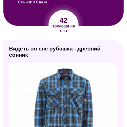
Сонник ХХ века
Сонник целительницы Федоровской
42
Сонник по алфавиту (Мельников)
толкования
сна
Сонник Юноны
Сонник А. Минделла
Видеть во сне рубашка - древний
Сонник Авеля
сонник
Сонник Кассандры
Сонник XXI века
Сонник Роммеля
Украинский сонник
Сонник Юнга
Русский сонник
Современный сонник