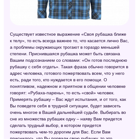
Малый сонник
Эзотерический сонник
Сонник Кананита
Существует известное выражение «Своя рубашка ближе
к телу», то есть всегда важнее то, что касается лично Вас,
Сонник Миллера
а проблемы окружающих трогают в гораздо меньшей
Психологический сонник
степени. Приснившаяся рубашка может быть связана
Вашим подсознанием со словами: «Он готов последнюю
Цыганский сонник
рубашку с себя отдать». Такая фраза обычно говорится в
адрес человека, готового пожертвовать всем, что у него
Сонник Таболкина
есть, ради того, кто нуждается в его помощи. О
понятливом, надежном и приятном в общении человеке
Французский сонник
говорят: «Рубаха-парень», то есть «свой» человек.
Модернистский сонник
Примерять рубашку – Вас ждут испытания, и от того, как
Вы поведете себя в трудной ситуации, будет зависеть
Сонник мужчин
очень многое в Вашей дальнейшей судьбе. Выбирать во
сне из множества рубашек одну – наяву Вам придется
Сонник для стервы
сделать трудный выбор, в котором придется
Сонник Симеона Прозорова
пожертвовать чем-то дорогим для Вас. Если Вам
приснилось, что Вы порвали свою рубашку, то это