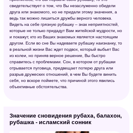
Сонник идиом
свидетельствует о том, что Вы незаслуженно обидели
друга или знакомого, но не придали этому значения, а
Любовный сонник
ведь так можно лишиться дружбы верного человека.
Видеть на себе грязную рубашку – знак неприятностей,
Сонник Странника
которые не только придадут Вам житейской мудрости, но
Новейший сонник
и покажут, кто из Ваших знакомых является настоящим
другом. Если во сне Вы надеваете рубашку наизнанку, то
Китайский сонник
в реальной жизни Вас ждет подвох, который выбьет Вас
из колеи, но приняв верное решение, Вы быстро
Лунный сонник
справитесь с проблемами. Сон, в котором от рубашки
Сонник Цветкова
отрывается пуговица, предвещает потерю друга или
разрыв дружеских отношений, в чем Вы будете винить
Астрологический сонник
себя, но вскоре поймете, что причиной этого явились
объективные обстоятельства.
Психоаналитический сонник
Персидский сонник Тифлиси
Сонник толкование снов
Значение сновидения рубаха, балахон,
Сонник толкователь снов
рубашка - исламский сонник
Сонник значение снов