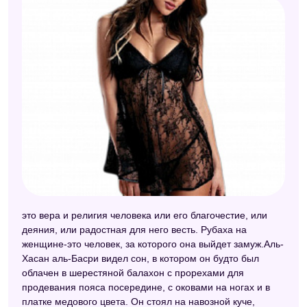
Большой сонник (Наталья Степанова)
Сонник Менегетти
это вера и религия человека или его благочестие, или
деяния, или радостная для него весть. Рубаха на
женщине-это человек, за которого она выйдет замуж.Аль-
Хасан аль-Басри видел сон, в котором он будто был
облачен в шерестяной балахон с прорехами для
продевания пояса посередине, с оковами на ногах и в
платке медового цвета. Он стоял на навозной куче,