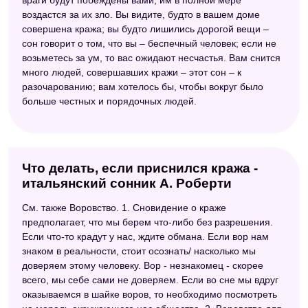
враги будут побеждены вами; им в полной мере
воздастся за их зло. Вы видите, будто в вашем доме
совершена кража; вы будто лишились дорогой вещи –
сон говорит о том, что вы – беспечный человек; если не
возьметесь за ум, то вас ожидают несчастья. Вам снится
много людей, совершавших кражи – этот сон – к
разочарованию; вам хотелось бы, чтобы вокруг было
больше честных и порядочных людей.
Что делать, если приснился кража -
итальянский сонник А. Роберти
См. также Воровство. 1. Сновидение о краже
предполагает, что мы берем что-либо без разрешения.
Если что-то крадут у нас, ждите обмана. Если вор нам
знаком в реальности, стоит осознать/ насколько мы
доверяем этому человеку. Вор - незнакомец - скорее
всего, мы себе сами не доверяем. Если во сне мы вдруг
оказываемся в шайке воров, то необходимо посмотреть