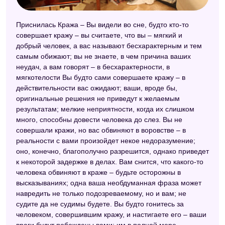
Приснилась Кража – Вы видели во сне, будто кто-то
совершает кражу – вы считаете, что вы – мягкий и
добрый человек, а вас называют бесхарактерным и тем
самым обижают; вы не знаете, в чем причина ваших
неудач, а вам говорят – в бесхарактерности, в
мягкотелости Вы будто сами совершаете кражу – в
действительности вас ожидают; ваши, вроде бы,
оригинальные решения не приведут к желаемым
результатам; мелкие неприятности, когда их слишком
много, способны довести человека до слез. Вы не
совершали кражи, но вас обвиняют в воровстве – в
реальности с вами произойдет некое недоразумение;
оно, конечно, благополучно разрешится, однако приведет
к некоторой задержке в делах. Вам снится, что какого-то
человека обвиняют в краже – будьте осторожны в
высказываниях; одна ваша необдуманная фраза может
навредить не только подозреваемому, но и вам; не
судите да не судимы будете. Вы будто гонитесь за
человеком, совершившим кражу, и настигаете его – ваши