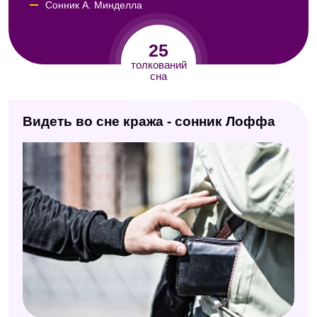
Сонник А. Минделла
Итальянский сонник А. Роберти
25
Сонник по алфавиту (Мельников)
толкований
сна
Сонник Юноны
Сонник Нины Гришиной
Видеть во сне кража - сонник Лоффа
Сонник Авеля
Сонник Роммеля
Сонник Кассандры
Современный сонник
Семейный сонник
Сонник Миллера
Психологический сонник
Сонник Юнга