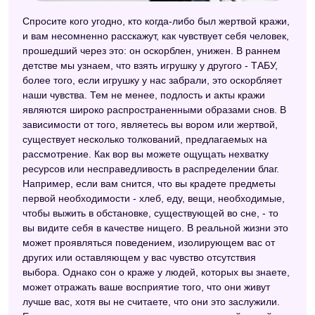
Любовный сонник
Спросите кого угодно, кто когда-либо был жертвой кражи,
и вам несомненно расскажут, как чувствует себя человек,
Исламский сонник
прошедший через это: он оскорблен, унижен. В раннем
детстве мы узнаем, что взять игрушку у другого - ТАБУ,
Сонник Симеона Прозорова
более того, если игрушку у нас забрали, это оскорбляет
Персидский сонник Тифлиси
наши чувства. Тем не менее, подлость и акты кражи
являются широко распространенными образами снов. В
Украинский сонник
зависимости от того, являетесь вы вором или жертвой,
существует несколько толкований, предлагаемых на
Французский сонник
рассмотрение. Как вор вы можете ощущать нехватку
ресурсов или несправедливость в распределении благ.
Сонник Таболкина
Например, если вам снится, что вы крадете предметы
Психоаналитический сонник
первой необходимости - хлеб, еду, вещи, необходимые,
чтобы выжить в обстановке, существующей во сне, - то
Большой сонник (Наталья Степанова)
вы видите себя в качестве нищего. В реальной жизни это
может проявляться поведением, изолирующем вас от
Халдейский сонник
других или оставляющем у вас чувство отсутствия
выбора. Однако сон о краже у людей, которых вы знаете,
может отражать ваше восприятие того, что они живут
лучше вас, хотя вы не считаете, что они это заслужили.