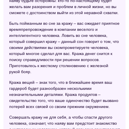
наяву будьте осторожны: кто-то по-настоящему будет
желать вам разорения и проблем в личной жизни, но вы
сможете с достоинством выйти из этой неравной схватки.
Быть пойманным во сне за кражу – вас ожидает приятное
времяпрепровождение в компании веселого и
интеллигентного человека. Ловить во сне человека,
который совершил кражу – данный сон говорит о том, что
своими действиями вы скомпрометируете человека,
который многое сделал для вас. Кража денег снится к
поиску справедливости при решении вопросов.
Приготовьтесь к жесткому столкновению с железной
рукой бояр.
Кража вещей – знак того, что в ближайшее время ваш
гардероб будет разнообразен несколькими
незначительными деталями. Кража продуктов –
свидетельство того, что ваше одиночество будет вызвано
потерей всех связей со своим прежним окружением.
Совершать кражу не для себя, а чтобы спасти другого
человека, означает, что наяву вам предстоит знакомство