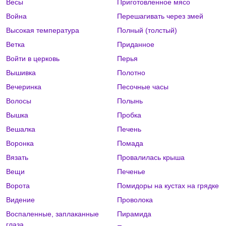
Весы
Приготовленное мясо
Война
Перешагивать через змей
Высокая температура
Полный (толстый)
Ветка
Приданное
Войти в церковь
Перья
Вышивка
Полотно
Вечеринка
Песочные часы
Волосы
Полынь
Вышка
Пробка
Вешалка
Печень
Воронка
Помада
Вязать
Провалилась крыша
Вещи
Печенье
Ворота
Помидоры на кустах на грядке
Видение
Проволока
Воспаленные, заплаканные
Пирамида
глаза