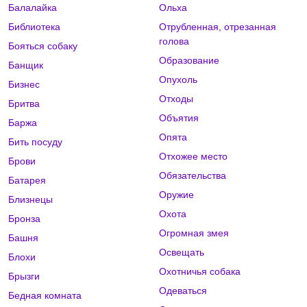
Балалайка
Ольха
Библиотека
Отрубленная, отрезанная
голова
Бояться собаку
Образование
Банщик
Опухоль
Бизнес
Отходы
Бритва
Объятия
Баржа
Опята
Бить посуду
Отхожее место
Брови
Обязательства
Батарея
Оружие
Близнецы
Охота
Бронза
Огромная змея
Башня
Освещать
Блохи
Охотничья собака
Брызги
Одеваться
Бедная комната