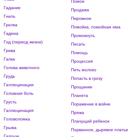
Помои
Гадание
Продажа
Гниль
Пирожное
Грелка
Помойка, помойная яма
Гадюка
Промокнуть
Год (период жизни)
Писать
Грива
Помощь
Галка
Процессия
Голова животного
Пить молоко
Грудь
Попасть в грозу
Галлюцинации
Прощание
Головная боль
Планета
Грусть
Поражение в войне
Галлюцинация
Пряжа
Головоломка
Плачущий ребенок
Грыжа
Порванное, дырявое платье
Галоши