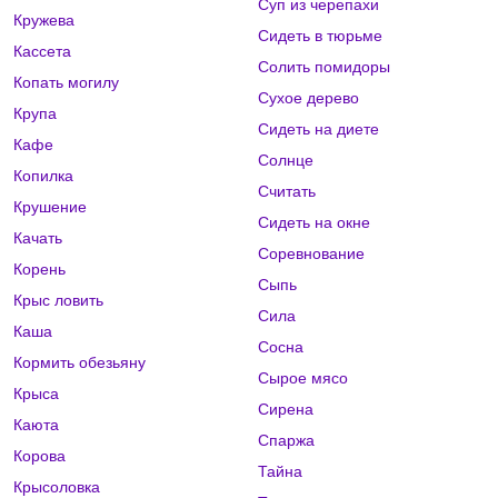
Суп из черепахи
Кружева
Сидеть в тюрьме
Кассета
Солить помидоры
Копать могилу
Сухое дерево
Крупа
Сидеть на диете
Кафе
Солнце
Копилка
Считать
Крушение
Сидеть на окне
Качать
Соревнование
Корень
Сыпь
Крыс ловить
Сила
Каша
Сосна
Кормить обезьяну
Сырое мясо
Крыса
Сирена
Каюта
Спаржа
Корова
Тайна
Крысоловка