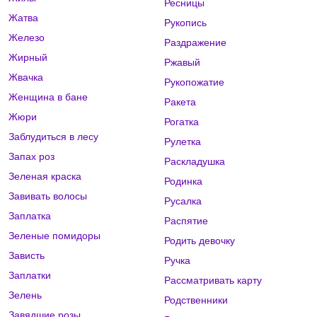
Ресницы
Жатва
Рукопись
Железо
Раздражение
Жирный
Ржавый
Жвачка
Рукопожатие
Женщина в бане
Ракета
Жюри
Рогатка
Заблудиться в лесу
Рулетка
Запах роз
Раскладушка
Зеленая краска
Родинка
Завивать волосы
Русалка
Заплатка
Распятие
Зеленые помидоры
Родить девочку
Зависть
Ручка
Заплатки
Рассматривать карту
Зелень
Родственники
Завядшие розы