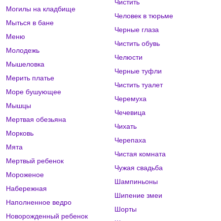
Чистить
Могилы на кладбище
Человек в тюрьме
Мыться в бане
Черные глаза
Меню
Чистить обувь
Молодежь
Челюсти
Мышеловка
Черные туфли
Мерить платье
Чистить туалет
Море бушующее
Черемуха
Мышцы
Чечевица
Мертвая обезьяна
Чихать
Морковь
Черепаха
Мята
Чистая комната
Мертвый ребенок
Чужая свадьба
Мороженое
Шампиньоны
Набережная
Шипение змеи
Наполненное ведро
Шорты
Новорожденный ребенок