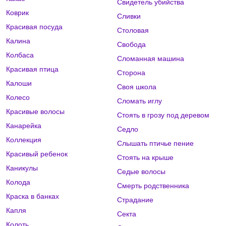
Свидетель убийства
Коврик
Сливки
Красивая посуда
Столовая
Калина
Свобода
Колбаса
Сломанная машина
Красивая птица
Сторона
Калоши
Своя школа
Колесо
Сломать иглу
Красивые волосы
Стоять в грозу под деревом
Канарейка
Седло
Коллекция
Слышать птичье пение
Красивый ребенок
Стоять на крыше
Каникулы
Седые волосы
Колода
Смерть родственника
Краска в банках
Страдание
Капля
Секта
Колоть