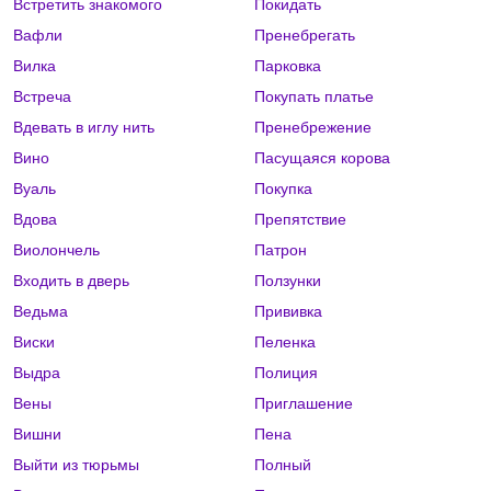
Встретить знакомого
Покидать
Вафли
Пренебрегать
Вилка
Парковка
Встреча
Покупать платье
Вдевать в иглу нить
Пренебрежение
Вино
Пасущаяся корова
Вуаль
Покупка
Вдова
Препятствие
Виолончель
Патрон
Входить в дверь
Ползунки
Ведьма
Прививка
Виски
Пеленка
Выдра
Полиция
Вены
Приглашение
Вишни
Пена
Выйти из тюрьмы
Полный