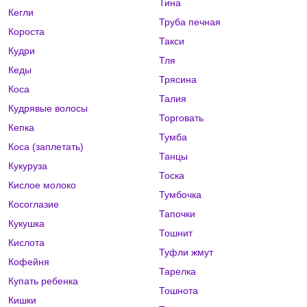
Тина
Кегли
Труба печная
Короста
Такси
Кудри
Тля
Кеды
Трясина
Коса
Талия
Кудрявые волосы
Торговать
Кепка
Тумба
Коса (заплетать)
Танцы
Кукуруза
Тоска
Кислое молоко
Тумбочка
Косоглазие
Тапочки
Кукушка
Тошнит
Кислота
Туфли жмут
Кофейня
Тарелка
Купать ребенка
Тошнота
Кишки