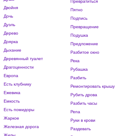
Превратиться
Двойня
Пятно
Дочь
Подпись
Дуэль
Превращение
Дерево
Подушка
Доярка
Предложение
Дыхание
Разбитое окно
Деревянный туалет
Река
Драгоценности
Рубашка
Европа
Разбить
Есть клубнику
Ремонтировать крышу
Ежевика
Рубить дрова
Емкость
Разбить часы
Есть помидоры
Репа
Жаркое
Руки в крови
Железная дорога
Раздевать
Жилы