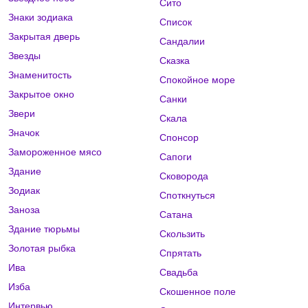
Сито
Знаки зодиака
Список
Закрытая дверь
Сандалии
Звезды
Сказка
Знаменитость
Спокойное море
Закрытое окно
Санки
Звери
Скала
Значок
Спонсор
Замороженное мясо
Сапоги
Здание
Сковорода
Зодиак
Споткнуться
Заноза
Сатана
Здание тюрьмы
Скользить
Золотая рыбка
Спрятать
Ива
Свадьба
Изба
Скошенное поле
Интервью