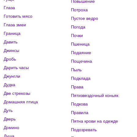
Повышение
Глаза
Потроха
Готовить мясо
Пустое ведро
Глаза змеи
Погода
Граница
Почки
Давить
Пшеница
Джинсы
Подаяние
Дробь
Пощечина
Дарить часы
Пыль
Джунгли
Подклада
Дудка
Права
Две стрекозы
Пятизвездочный коньяк
Домашняя птица
Подкова
Дуть
Правила
Дверь
Пятна крови на одежде
Домино
Подозревать
Душа