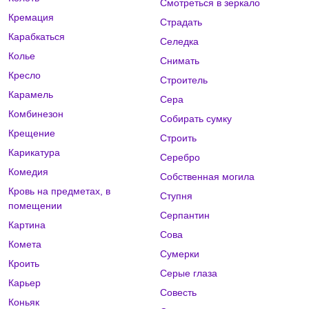
Смотреться в зеркало
Кремация
Страдать
Карабкаться
Селедка
Колье
Снимать
Кресло
Строитель
Карамель
Сера
Комбинезон
Собирать сумку
Крещение
Строить
Карикатура
Серебро
Комедия
Собственная могила
Кровь на предметах, в
Ступня
помещении
Серпантин
Картина
Сова
Комета
Сумерки
Кроить
Серые глаза
Карьер
Совесть
Коньяк