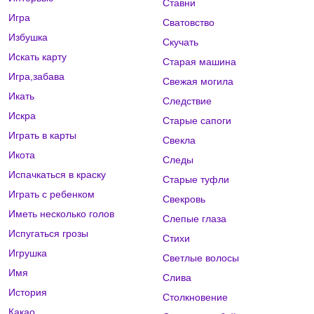
Ставни
Игра
Сватовство
Избушка
Скучать
Искать карту
Старая машина
Игра,забава
Свежая могила
Икать
Следствие
Искра
Старые сапоги
Играть в карты
Свекла
Икота
Следы
Испачкаться в краску
Старые туфли
Играть с ребенком
Свекровь
Иметь несколько голов
Слепые глаза
Испугаться грозы
Стихи
Игрушка
Светлые волосы
Имя
Слива
История
Столкновение
Какао