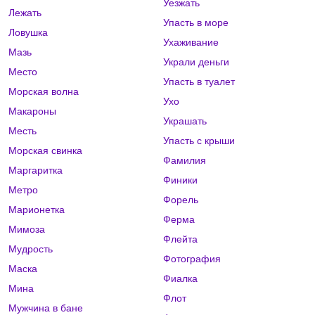
Уезжать
Лежать
Упасть в море
Ловушка
Ухаживание
Мазь
Украли деньги
Место
Упасть в туалет
Морская волна
Ухо
Макароны
Украшать
Месть
Упасть с крыши
Морская свинка
Фамилия
Маргаритка
Финики
Метро
Форель
Марионетка
Ферма
Мимоза
Флейта
Мудрость
Фотография
Маска
Фиалка
Мина
Флот
Мужчина в бане