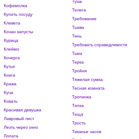
Тушь
Кофемолка
Телега
Купить посуду
Требование
Клевета
Тыква
Кочан капусты
Тень
Курица
Требовать справедливости
Клеймо
Тьма
Кочерга
Терка
Кутья
Тройня
Книга
Тяжелая сумка
Кража
Тесная комната
Куча
Тропинка
Ковать
Тяпка
Красивая девушка
Теща
Лавровый лист
Трость
Лезть через окно
Тиканье часов
Лопата