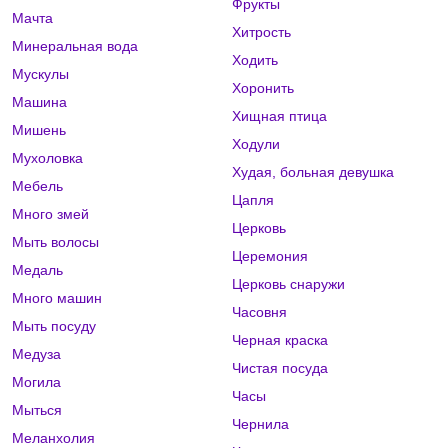
Фрукты
Мачта
Хитрость
Минеральная вода
Ходить
Мускулы
Хоронить
Машина
Хищная птица
Мишень
Ходули
Мухоловка
Худая, больная девушка
Мебель
Цапля
Много змей
Церковь
Мыть волосы
Церемония
Медаль
Церковь снаружи
Много машин
Часовня
Мыть посуду
Черная краска
Медуза
Чистая посуда
Могила
Часы
Мыться
Чернила
Меланхолия