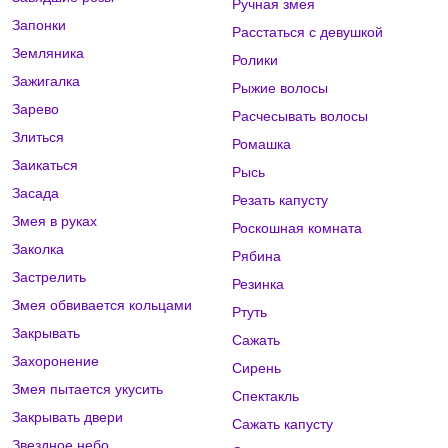
Ручная змея
Запонки
Расстаться с девушкой
Земляника
Ролики
Зажигалка
Рыжие волосы
Зарево
Расчесывать волосы
Злиться
Ромашка
Заикаться
Рысь
Засада
Резать капусту
Змея в руках
Роскошная комната
Заколка
Рябина
Застрелить
Резинка
Змея обвивается кольцами
Ртуть
Закрывать
Сажать
Захоронение
Сирень
Змея пытается укусить
Спектакль
Закрывать двери
Сажать капусту
Звездное небо