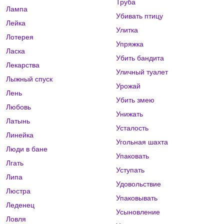
Труба
Лампа
Убивать птицу
Лейка
Улитка
Лотерея
Упряжка
Ласка
Убить бандита
Лекарства
Уличный туалет
Лыжный спуск
Урожай
Лень
Убить змею
Любовь
Унижать
Латынь
Усталость
Линейка
Угольная шахта
Люди в бане
Упаковать
Лгать
Уступать
Липа
Удовольствие
Люстра
Упаковывать
Леденец
Усыновление
Ловля