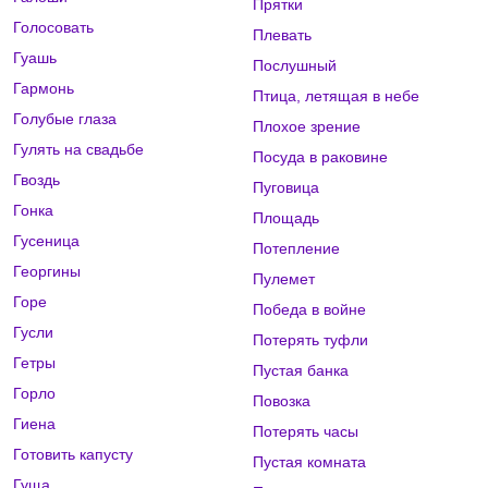
Прятки
Голосовать
Плевать
Гуашь
Послушный
Гармонь
Птица, летящая в небе
Голубые глаза
Плохое зрение
Гулять на свадьбе
Посуда в раковине
Гвоздь
Пуговица
Гонка
Площадь
Гусеница
Потепление
Георгины
Пулемет
Горе
Победа в войне
Гусли
Потерять туфли
Гетры
Пустая банка
Горло
Повозка
Гиена
Потерять часы
Готовить капусту
Пустая комната
Гуща