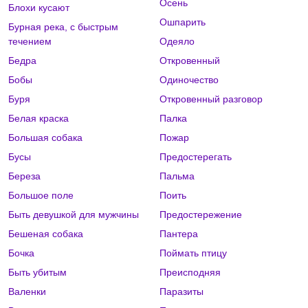
Осень
Блохи кусают
Ошпарить
Бурная река, с быстрым
течением
Одеяло
Бедра
Откровенный
Бобы
Одиночество
Буря
Откровенный разговор
Белая краска
Палка
Большая собака
Пожар
Бусы
Предостерегать
Береза
Пальма
Большое поле
Поить
Быть девушкой для мужчины
Предостережение
Бешеная собака
Пантера
Бочка
Поймать птицу
Быть убитым
Преисподняя
Валенки
Паразиты