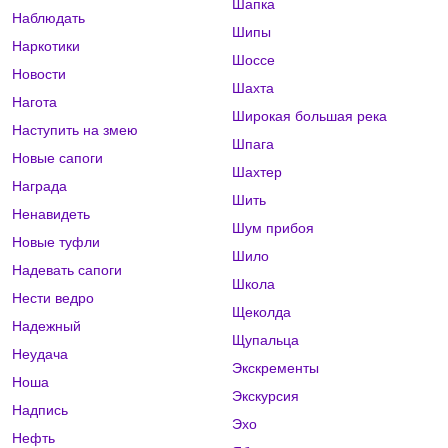
Шапка
Наблюдать
Шипы
Наркотики
Шоссе
Новости
Шахта
Нагота
Широкая большая река
Наступить на змею
Шпага
Новые сапоги
Шахтер
Награда
Шить
Ненавидеть
Шум прибоя
Новые туфли
Шило
Надевать сапоги
Школа
Нести ведро
Щеколда
Надежный
Щупальца
Неудача
Экскременты
Ноша
Экскурсия
Надпись
Эхо
Нефть