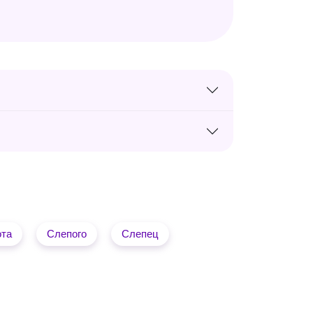
ота
Слепого
Слепец