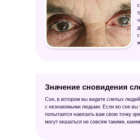
с
т
ч
д
с
ж
Значение сновидения сл
Сон, в котором вы видите слепых людей
с незнакомыми людьми. Если во сне вы ув
попытается навязать вам свою точку зре
могут оказаться не совсем такими, каким