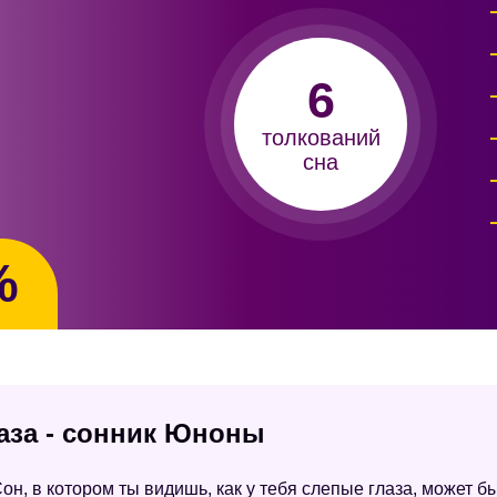
6
толкований
сна
%
лаза - сонник Юноны
он, в котором ты видишь, как у тебя слепые глаза, может б