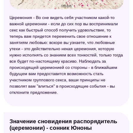
Сонник Роммеля
Церемония - Во сне видеть себя участником какой-то
Сонник Симеона Прозорова
важной церемонии - если до сих пор вы воспринимали
Сонник Хассе
секс как быстрый способ получить удовольствие, то
теперь вам придется переменить свое отношение к
Сонник 2012
занятиям любовью: вскоре вы узнаете, что любовные
утехи - это действительно некая церемония, которую
Сонник Кананита
нужно исполнять со знанием всех тонкостей, только тогда
все будет по-настоящему красиво. Наблюдать за
Китайский сонник
происходящей церемонией со стороны - в ближайшем
будущем вам предоставится возможность стать
участником группового секса, ваши принципы не
позволят вам "влиться" в происходящие события - вы
отклоните предложение.
Значение сновидения распорядитель
(церемонии) - сонник Юноны