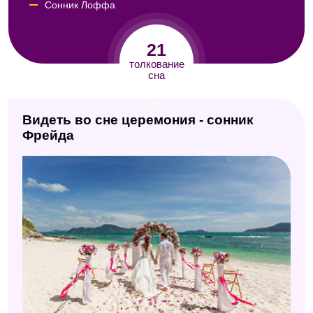
Сонник Лоффа
Сонник Авеля
21
Сонник сексуальных снов
толкование
сна
Сонник Кассандры
Итальянский сонник А. Роберти
Видеть во сне церемония - сонник
Сонник Юнга
Фрейда
Сонник по алфавиту (Мельников)
Сонник А. Минделла
Модернистский сонник
Современный сонник
Психологический сонник
Сонник Миллера
Эзотерический сонник