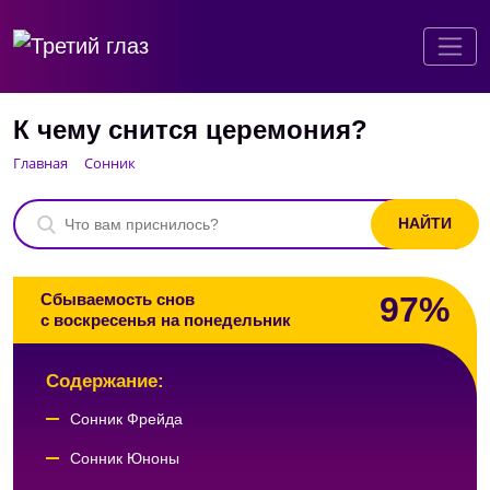
К чему снится церемония?
Главная
Сонник
97%
Сбываемость снов
с воскресенья на понедельник
Содержание:
Сонник Фрейда
Сонник Юноны