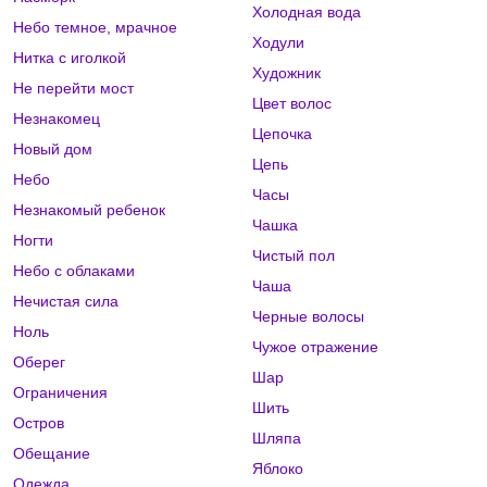
Холодная вода
Небо темное, мрачное
Ходули
Нитка с иголкой
Художник
Не перейти мост
Цвет волос
Незнакомец
Цепочка
Новый дом
Цепь
Небо
Часы
Незнакомый ребенок
Чашка
Ногти
Чистый пол
Небо с облаками
Чаша
Нечистая сила
Черные волосы
Ноль
Чужое отражение
Оберег
Шар
Ограничения
Шить
Остров
Шляпа
Обещание
Яблоко
Одежда