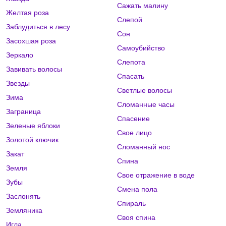
Сажать малину
Желтая роза
Слепой
Заблудиться в лесу
Сон
Засохшая роза
Самоубийство
Зеркало
Слепота
Завивать волосы
Спасать
Звезды
Светлые волосы
Зима
Сломанные часы
Заграница
Спасение
Зеленые яблоки
Свое лицо
Золотой ключик
Сломанный нос
Закат
Спина
Земля
Свое отражение в воде
Зубы
Смена пола
Заслонять
Спираль
Земляника
Своя спина
Игла