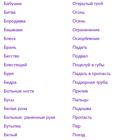
Бабушка
Открытый гроб
Битва
Огонь
Бородавка
Осень
Башмаки
Ограничение
Блеск
Оскорбление
Брань
Падать
Бегство
Подвал
Блестящий
Поцелуй в губы
Буря
Падать в пропасть
Бедра
Подзорная труба
Больные ногти
Прилив
Бусы
Пальцы
Белая роза
Подошва
Больные, раненные руки
Пропасть
Бутылка
Пар
Белый
Поезд