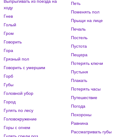
Выпрыгивать из поезда на
Петь
ходу
Поменять пол
Гнев
Прыщи на лице
Голый
Печаль
Гром
Постель
Говорить
Пустота
Гора
Пещера
Грязный пол
Потерять ключи
Говорить с умершим
Пустыня
Горб
Плакать
Губы
Потерять часы
Головной убор
Путешествие
Город
Погода
Гулять по лесу
Похороны
Головокружение
Равнина
Горы с огнем
Рассматривать губы
Гулять среди роз