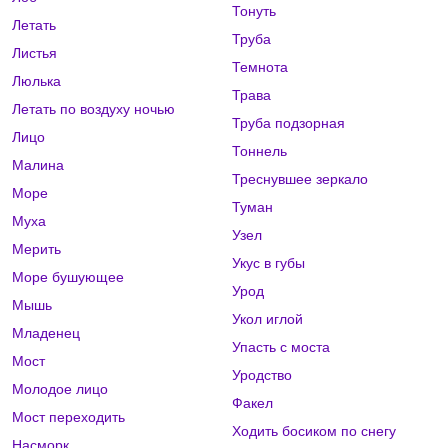
Тонуть
Летать
Труба
Листья
Темнота
Люлька
Трава
Летать по воздуху ночью
Труба подзорная
Лицо
Тоннель
Малина
Треснувшее зеркало
Море
Туман
Муха
Узел
Мерить
Укус в губы
Море бушующее
Урод
Мышь
Укол иглой
Младенец
Упасть с моста
Мост
Уродство
Молодое лицо
Факел
Мост переходить
Ходить босиком по снегу
Насморк