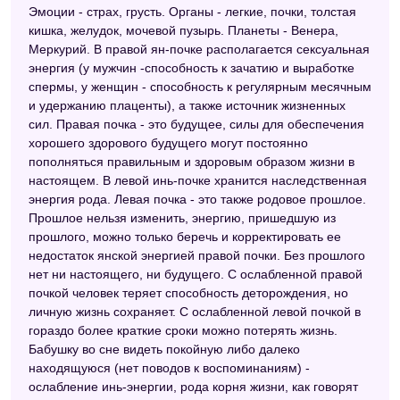
Эмоции - страх, грусть. Органы - легкие, почки, толстая
Сонник XXI века
кишка, желудок, мочевой пузырь. Планеты - Венера,
Меркурий. В правой ян-почке располагается сексуальная
Психологический сонник
энергия (у мужчин -способность к зачатию и выработке
спермы, у женщин - способность к регулярным месячным
Современный сонник
и удержанию плаценты), а также источник жизненных
Психотерапевтический сонник
сил. Правая почка - это будущее, силы для обеспечения
хорошего здорового будущего могут постоянно
Сонник для девочек
пополняться правильным и здоровым образом жизни в
настоящем. В левой инь-почке хранится наследственная
Большой сонник (Наталья Степанова)
энергия рода. Левая почка - это также родовое прошлое.
Сонник символов
Прошлое нельзя изменить, энергию, пришедшую из
прошлого, можно только беречь и корректировать ее
Сонник Миллера
недостаток янской энергией правой почки. Без прошлого
нет ни настоящего, ни будущего. С ослабленной правой
Астрологический сонник
почкой человек теряет способность деторождения, но
личную жизнь сохраняет. С ослабленной левой почкой в
Универсальный сонник
гораздо более краткие сроки можно потерять жизнь.
Сонник Странника
Бабушку во сне видеть покойную либо далеко
находящуюся (нет поводов к воспоминаниям) -
Сонник толкование снов
ослабление инь-энергии, рода корня жизни, как говорят