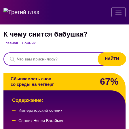
К чему снится бабушка?
Главная
Сонник
67%
Сбываемость снов
со среды на четверг
Содержание:
Императорский сонник
Сонник Нэнси Вагаймен