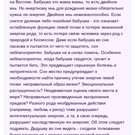
на Востоке. Бабушка это мама мамы, то есть двойное
Сонник для стервы
инь. Но инертному инь для рождения жизни обязательно
Сонник толкователь снов
нужна ля-энергия. Двойное инь нежизнеспособно. Если
снится далекая либо покойная бабушка - это означает
Детский сонник
ослабленную функцию левой почки и потерю жизненной
энергии рода, то есть потеря связи человека через род с
Дамский сонник
природой и Космосом. Даже если бабушка во сне
ласкова и пытается от чего-то защитить, сон
Сонник Кананита
неблагоприятен: бабушка не в силах помочь. Особенно
Электронный сонник
неблагоприятно, когда бабушка сердится, грозит и
пытается бить. Это предвещает серьезную болезнь и
Старинный сонник
неприятности. Сон жестко предупреждает о
необходимости найти причину утечки энергии левой
почки: неправильный образ жизни? Эмоциональная
распущенность? Неадекватная оценка своего места в
мире? Неправильно произведенные захоронения
предков? Разного рода необдуманные действия
(например, любовь к риску) тоже разрушают
интеллектуальную энергию, а та, в свою очередь,
разрушает наследственную ян-энергию. Об этом следует
подумать. Дедушку во сне видеть - сходное толкование
будет относиться к потере энергии правой почкой.