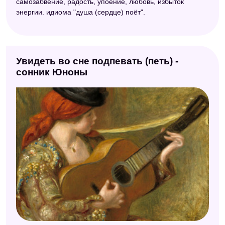
самозабвение, радость, упоение, любовь, избыток
энергии. идиома "душа (сердце) поёт".
Увидеть во сне подпевать (петь) -
сонник Юноны