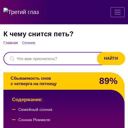
К чему снится петь?
Главная
Сонник
89%
Сбываемость снов
с четверга на пятницу
Содержание:
Семейный сонник
Сонник Роммеля