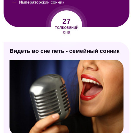
Императорский сонник
Сонник идиом
27
Сонник Юноны
толкований
сна
Сонник Кассандры
Сонник Авеля
Видеть во сне петь - семейный сонник
Сонник Юнга
Сонник Велес
Сонник Нины Гришиной
Китайский сонник
Модернистский сонник
Новейший сонник
Сонник толкование снов
Сонник Кананита