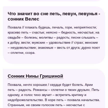
Что значит во сне петь, певун, певунья -
сонник Велес
Похвала // плакать будешь, печаль, горе, неприятности;
красиво петь – счастье; неясно – бедность, несчастье; на
свадьбе – болезнь; молитвы – радость; песни слышать –
к добру, вести; мужские – удовольствие // страх; женские
– неудовольствие; знакомые – весть от друга; дурно поют
– сплетни, ссора.
Сонник Нины Гришиной
Похвала, нечто хорошее / сердце будет болеть. Арии
петь – радость. Романсы – сплетни о твоих друзьях. Петь
одному, и голос тихо звучит – встретить критику и
недоброжелательство. В хоре петь – похвала начальства.
Странным, не своим голосом петь – несчастье с