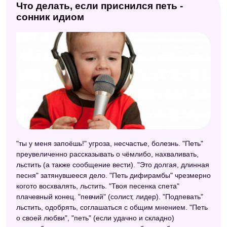
Что делать, если приснился петь -
сонник идиом
"ты у меня запоёшь!" угроза, несчастье, болезнь. "Петь"
преувеличенно рассказывать о чёмлибо, нахваливать,
льстить (а также сообщение вести). "Это долгая, длинная
песня" затянувшееся дело. "Петь дифирамбы" чрезмерно
когото восхвалять, льстить. "Твоя песенка спета"
плачевный конец. "певчий" (солист, лидер). "Подпевать"
льстить, одобрять, соглашаться с общим мнением. "Петь
о своей любви", "петь" (если удачно и складно)