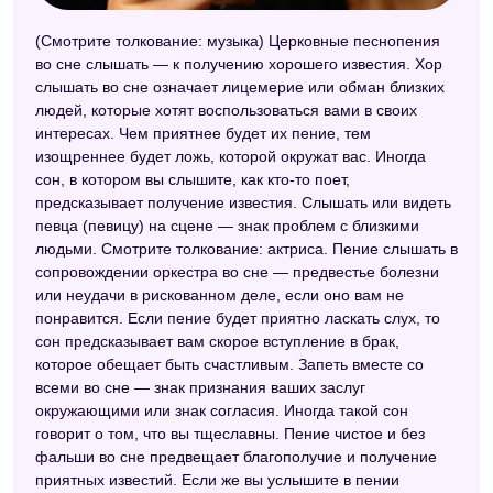
Эзотерический сонник
(Смотрите толкование: музыка) Церковные песнопения
во сне слышать — к получению хорошего известия. Хор
Большой сонник (Наталья Степанова)
слышать во сне означает лицемерие или обман близких
Сонник Странника
людей, которые хотят воспользоваться вами в своих
интересах. Чем приятнее будет их пение, тем
Психотерапевтический сонник
изощреннее будет ложь, которой окружат вас. Иногда
сон, в котором вы слышите, как кто-то поет,
Безымянный сонник
предсказывает получение известия. Слышать или видеть
певца (певицу) на сцене — знак проблем с близкими
Сонник целительницы Федоровской
людьми. Смотрите толкование: актриса. Пение слышать в
Сонник вещих снов
сопровождении оркестра во сне — предвестье болезни
или неудачи в рискованном деле, если оно вам не
Лунный сонник
понравится. Если пение будет приятно ласкать слух, то
сон предсказывает вам скорое вступление в брак,
Сонник толкователь снов
которое обещает быть счастливым. Запеть вместе со
Правильный сонник
всеми во сне — знак признания ваших заслуг
окружающими или знак согласия. Иногда такой сон
Сонник значение снов
говорит о том, что вы тщеславны. Пение чистое и без
фальши во сне предвещает благополучие и получение
Славянский сонник
приятных известий. Если же вы услышите в пении