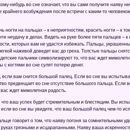
ому-нибудь во сне означает, что вы сами получите наяву н
 крайнего возбуждения после встречи с каким-то человеком
ь ногти на пальцах – к неприятностям, красить ногти – к то
ите неудачу в делах. Видеть на руке более пяти пальцев – к
ости, которых вам не удастся избежать. Пальцы, украшенн
гкой наживой доведет вас до греха. Толстые пальцы снятся 
етские пальчики символизируют то, что вас ждет мимолетн
 с когтями во сне сулят потерю денег.
 если вам снится большой палец. Если во сне вы испытывае
ство предвещает во сне отсутствие большого пальца. Если 
 вас ждет мимолетная радость.
 что ваш успех будет стремительным и блестящим. Вы испы
если во сне вы увидите, что ваш большой палец чем-то исп
ьце говорит о том, что наяву погоня за сомнительными удо
х руках грязными и исцарапанными. Наяву ваша искренность