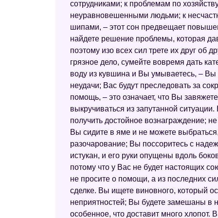
сотрудниками; к проблемам по хозяйству;
неуравновешенными людьми; к несчастно
шипами, – этот сон предвещает повыше
найдете решение проблемы, которая дав
поэтому изо всех сил трете их друг об д
грязное дело, сумейте вовремя дать кате
воду из кувшина и Вы умываетесь, – Вы
неудачи; Вас будут преследовать за сок
помощь, – это означает, что Вы завяжет
выкручиваться из запутанной ситуации.
получить достойное вознаграждение; не 
Вы сидите в яме и не можете выбраться,
разочарование; Вы поссоритесь с надеж
истукан, и его руки опущены вдоль боко
потому что у Вас не будет настоящих со
не просите о помощи, а из последних си
сделке. Вы ищете виновного, который ос
неприятностей; Вы будете замешаны в не
особенное, что доставит много хлопот. 