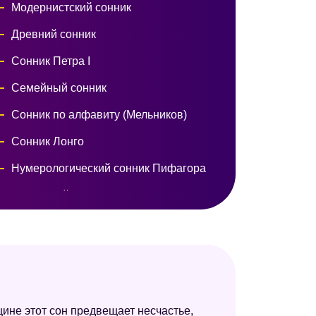
Модернистский сонник
Древний сонник
Сонник Петра I
Семейный сонник
Сонник по алфавиту (Мельников)
Сонник Лонго
Нумерологический сонник Пифагора
Исламский сонник
Сонник Симеона Прозорова
Императорский сонник
Сонник Миллера
Сонник Роммеля
щине этот сон предвещает несчастье,