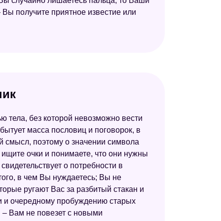
 Вы случайно лишаетесь пальца, то Ваши
 Вы получите приятное известие или
Сонник Странника
Современный сонник
Сонник Велес
Самоучитель по толкованию снов
Сонник по числам
ник
Украинский сонник
ью тела, без которой невозможно вести
Сонник для девочек
бытует масса пословиц и поговорок, в
й смысл, поэтому о значении символа
Новейший сонник
ы ищите очки и понимаете, что они нужны
Сонник Цветкова
н свидетельствует о потребности в
ого, в чем Вы нуждаетесь; Вы не
Восточный сонник
торые ругают Вас за разбитый стакан и
Сонник толкование снов
ксии и очередному пробуждению старых
ы – Вам не повезет с новыми
Любовный сонник