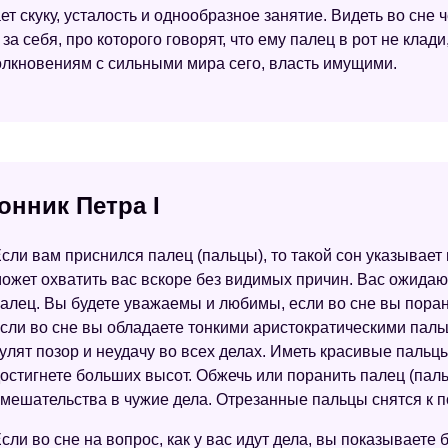
ет скуку, усталость и однообразное занятие. Видеть во сне
а себя, про которого говорят, что ему палец в рот не клад
толкновениям с сильными мира сего, власть имущими.
онник Петра I
сли вам приснился палец (пальцы), то такой сон указывает
ожет охватить вас вскоре без видимых причин. Вас ожидаю
алец. Вы будете уважаемы и любимы, если во сне вы поран
сли во сне вы обладаете тонкими аристократическими паль
улят позор и неудачу во всех делах. Иметь красивые пальцы
остигнете больших высот. Обжечь или поранить палец (пал
мешательства в чужие дела. Отрезанные пальцы снятся к п
сли во сне на вопрос, как у вас идут дела, вы показываете 