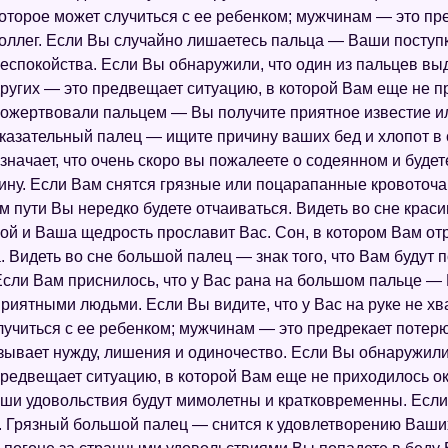
оторое может случиться с ее ребенком; мужчинам — это пр
оллег. Если Вы случайно лишаетесь пальца — Ваши поступк
еспокойства. Если Вы обнаружили, что один из пальцев в
ругих — это предвещает ситуацию, в которой Вам еще не п
ожертвовали пальцем — Вы получите приятное известие ил
казательный палец — ищите причину ваших бед и хлопот в
значает, что очень скоро вы пожалеете о содеянном и буде
вину. Если Вам снятся грязные или поцарапанные кровото
м пути Вы нередко будете отчаиваться. Видеть во сне кра
ной и Ваша щедрость прославит Вас. Сон, в котором Вам от
. Видеть во сне большой палец — знак того, что Вам будут 
сли Вам приснилось, что у Вас рана на большом пальце — 
риятными людьми. Если Вы видите, что у Вас на руке не х
лучиться с ее ребенком; мужчинам — это предрекает потерю
ывает нужду, лишения и одиночество. Если Вы обнаружили,
предвещает ситуацию, в которой Вам еще не приходилось о
ши удовольствия будут мимолетны и кратковременны. Если
Грязный большой палец — снится к удовлетворению Ваших