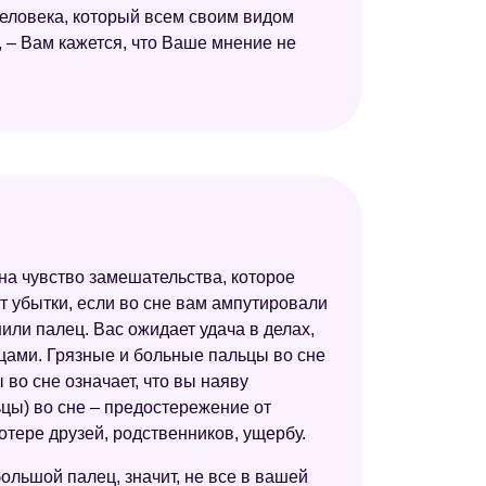
Психоаналитический сонник
 человека, который всем своим видом
и, – Вам кажется, что Ваше мнение не
 на чувство замешательства, которое
т убытки, если во сне вам ампутировали
или палец. Вас ожидает удача в делах,
цами. Грязные и больные пальцы во сне
 во сне означает, что вы наяву
ьцы) во сне – предостережение от
отере друзей, родственников, ущербу.
большой палец, значит, не все в вашей