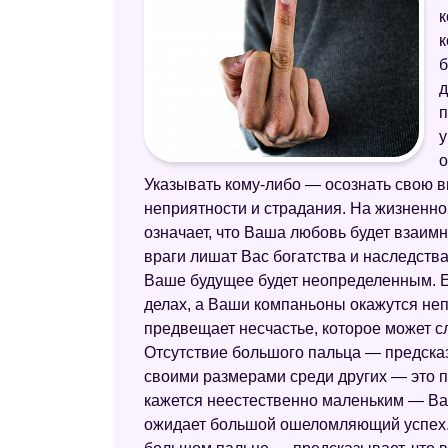
к
к
б
д
п
у
о
Указывать кому-либо — осознать свою 
неприятности и страдания. На жизненно
означает, что Ваша любовь будет взаим
враги лишат Вас богатства и наследства
Ваше будущее будет неопределенным. Е
делах, а Ваши компаньоны окажутся неп
предвещает несчастье, которое может с
Отсутствие большого пальца — предсказ
своими размерами среди других — это 
кажется неестественно маленьким — Ва
ожидает большой ошеломляющий успех. 