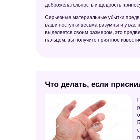
доброжелательность и щедрость принесу
Серьезные материальные убытки предвещ
ваши поступки весьма разумны и у вас 
выделяется своим размером, это предве
пальцем, вы получите приятное извести
Что делать, если присн
П
р
о
Б
с
п