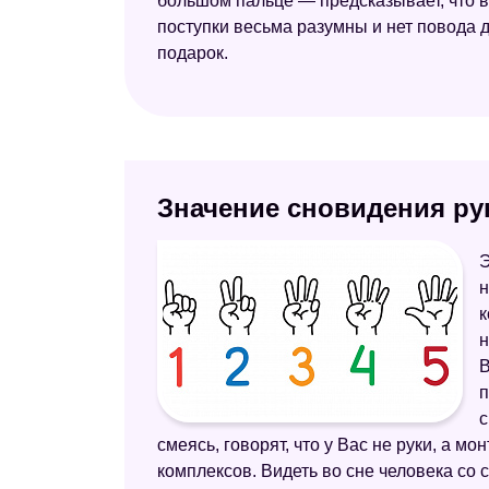
большом пальце — предсказывает, что в
поступки весьма разумны и нет повода 
подарок.
Значение сновидения ру
Э
н
к
н
В
п
с
смеясь, говорят, что у Вас не руки, а 
комплексов. Видеть во сне человека со 