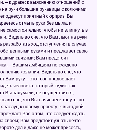
ки, – к драке; к выяснению отношений с
е на руки большие рукавицы с колючими
Цыганский сонник
реподнесут приятный сюрприз; Вы
Египетский сонник
раетесь отмыть руки без мыла, и
ение самостоятельно; чтобы не влипнуть в
Сонник Хассе
ли. Видеть во сне, что Вам льют на руки
Сонник Нины Гришиной
ь разработать ход отступления в случае
 собственными руками и предлагает свою
Большой сонник (Наталья Степанова)
ольшими связями; Вам предстоит
ника, – Вашим амбициям не суждено
Электронный сонник
олнению желания. Видеть во сне, что
Сонник толкователь снов
ает Вам руку – этот сон предвещает
еть человека, который сидит, как
Старинный сонник
что Вы задумали, не осуществится,
Сонник Азара
ь во сне, что Вы начинаете тонуть, но
 заслуг; к новому проекту; к выгодной
Сонник значение снов
упреждает Вас о том, что следует ждать
Сонник народных примет
а своем; Вам предстоит узнать нечто
вороте дел и даже не может присесть,