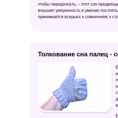
чтобы передохнуть, – этот сон предвеща
внушает уверенность и умение постоять з
принимается всерьез; к сомнениям; к с
Толкование сна палец - с
Е
м
п
е
с
д
в
Е