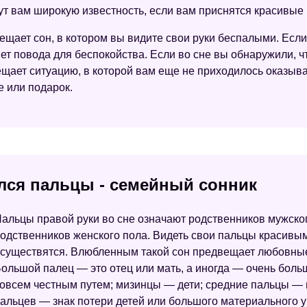
т вам широкую известность, если вам приснятся красивые
ает сон, в котором вы видите свои руки беспалыми. Если
нет повода для беспокойства. Если во сне вы обнаружили, 
щает ситуацию, в которой вам еще не приходилось оказыва
е или подарок.
ился пальцы - семейный сонник
альцы правой руки во сне означают родственников мужског
одственников женского пола. Видеть свои пальцы красивым
существятся. Влюбленным такой сон предвещает любовные
ольшой палец — это отец или мать, а иногда — очень боль
овсем честным путем; мизинцы — дети; средние пальцы — и
альцев — знак потери детей или большого материального у