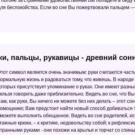
 погоне за странными удовольствиями Вы попадете в беду
для беспокойства. Если во сне Вы пожертвовали пальцем —
ки, пальцы, рукавицы - древний сон
тот символ является очень значимым: руки считаются част
ормальную жизнь и радоваться тому, что живешь. В народе 
оторых присутствует упоминание о руках. Они имеют разны
ельзя говорить даже приблизительно. Видеть во сне, что В
ам, как руки, Вы ничего не можете без них делать – этот со
омощнике; Вам предстоит найти новый способ добиваться т
можете выполнить обещанное. Видеть во сне родителей, ко
монтажные крюки, – к критике, недовольству собой; к рефле
странными руками - они похожи на крылья и торчат со спин