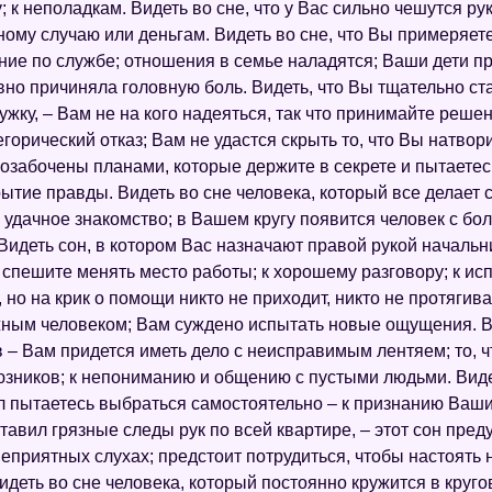
 к неполадкам. Видеть во сне, что у Вас сильно чешутся ру
му случаю или деньгам. Видеть во сне, что Вы примеряет
ние по службе; отношения в семье наладятся; Ваши дети п
но причиняла головную боль. Видеть, что Вы тщательно ста
ружку, – Вам не на кого надеяться, так что принимайте реш
горический отказ; Вам не удастся скрыть то, что Вы натвори
 озабочены планами, которые держите в секрете и пытаетес
рытие правды. Видеть во сне человека, который все делает
е удачное знакомство; в Вашем кругу появится человек с б
 Видеть сон, в котором Вас назначают правой рукой началь
спешите менять место работы; к хорошему разговору; к исп
 но на крик о помощи никто не приходит, никто не протягив
ным человеком; Вам суждено испытать новые ощущения. Вид
в – Вам придется иметь дело с неисправимым лентяем; то, 
юзников; к непониманию и общению с пустыми людьми. Видет
л пытаетесь выбраться самостоятельно – к признанию Ваших
тавил грязные следы рук по всей квартире, – этот сон пред
приятных слухах; предстоит потрудиться, чтобы настоять н
Видеть во сне человека, который постоянно кружится в круго