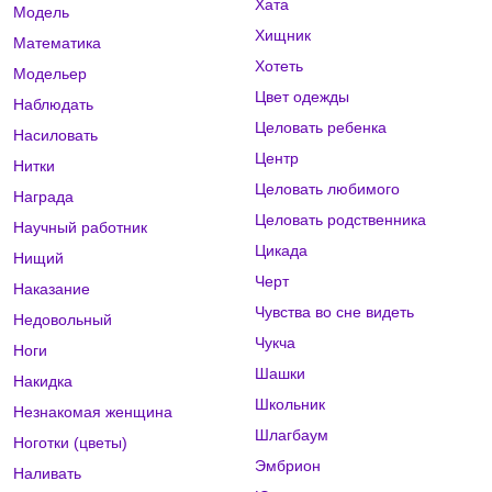
Хата
Модель
Хищник
Математика
Хотеть
Модельер
Цвет одежды
Наблюдать
Целовать ребенка
Насиловать
Центр
Нитки
Целовать любимого
Награда
Целовать родственника
Научный работник
Цикада
Нищий
Черт
Наказание
Чувства во сне видеть
Недовольный
Чукча
Ноги
Шашки
Накидка
Школьник
Незнакомая женщина
Шлагбаум
Ноготки (цветы)
Эмбрион
Наливать