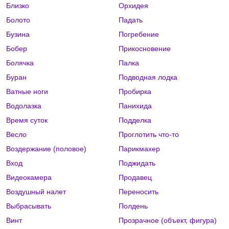
Близко
Орхидея
Болото
Падать
Бузина
Погребение
Бобер
Прикосновение
Болячка
Палка
Буран
Подводная лодка
Ватные ноги
Пробирка
Водолазка
Панихида
Время суток
Подделка
Весло
Проглотить что-то
Воздержание (половое)
Парикмахер
Вход
Поджидать
Видеокамера
Продавец
Воздушный налет
Переносить
Выбрасывать
Полдень
Винт
Прозрачное (объект, фигура)