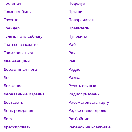
Гостиная
Поцелуй
Грязным быть
Прыщи
Глухота
Поворачивать
Грейдер
Правитель
Гулять по кладбищу
Пуповина
Гнаться за кем-то
Раб
Гримироваться
Рай
Две женщины
Рев
Деревянная нога
Радио
Дог
Рамка
Движение
Резать свинью
Деревянные изделия
Радиоприемник
Доставать
Рассматривать карту
День рождения
Родословное древо
Диск
Разбойник
Дрессировать
Ребенок на кладбище