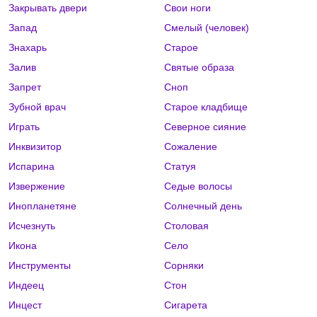
Закрывать двери
Свои ноги
Запад
Смелый (человек)
Знахарь
Старое
Залив
Святые образа
Запрет
Сноп
Зубной врач
Старое кладбище
Играть
Северное сияние
Инквизитор
Сожаление
Испарина
Статуя
Извержение
Седые волосы
Инопланетяне
Солнечный день
Исчезнуть
Столовая
Икона
Село
Инструменты
Сорняки
Индеец
Стон
Инцест
Сигарета