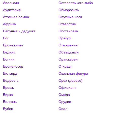
Апельсин
Оставлять кого-либо
Аудитория
Обморозить
Атомная бомба
Опухшие ноги
Африка
Отверстие
Бабушка и дедушка
Обстановка
Бог
Оракул
Бронежилет
Отношения
Бедняк
Объедаться
Богиня
Оранжерея
Броненосец
Отходы
Бильярд
Овальная фигура
Бодрость
Орех (дерево)
Брошь
Официант
Бирка
Омела
Болезнь
Орудие
Бубен
Опал