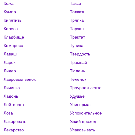
Кожа
Такси
Кумир
Толкать
Кипятить
Тряпка
Колесо
Тарзан
Кладбище
Трактат
Компресс
Туника
Лаваш
Твердость
Ларек
Трамвай
Лидер
Тюлень
Лавровый венок
Теленок
Личинка
Траурная лента
Ладонь
Удушье
Лейтенант
Универмаг
Лоза
Успокоительное
Лакировать
Узкий проход
Лекарство
Упаковывать