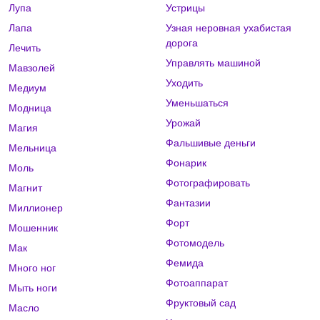
Лупа
Устрицы
Лапа
Узная неровная ухабистая
дорога
Лечить
Управлять машиной
Мавзолей
Уходить
Медиум
Уменьшаться
Модница
Урожай
Магия
Фальшивые деньги
Мельница
Фонарик
Моль
Фотографировать
Магнит
Фантазии
Миллионер
Форт
Мошенник
Фотомодель
Мак
Фемида
Много ног
Фотоаппарат
Мыть ноги
Фруктовый сад
Масло