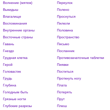
Волнение (мятеж)
Переулок
Выкидыш
Полено
Влагалище
Проснуться
Воспоминания
Пилюли
Внутренние органы
Половина
Восточные страны
Пространство
Гавань
Письмо
Гнездо
Посланник
Грудная клетка
Противозачаточные таблетки
Герой
Пиявки
Головастик
Поститься
Грудь
Проткнуть ногу
Глубина
Плата
Голодным быть
Потерять
Грязные ногти
Прут
Глубокие разрезы
Плюш