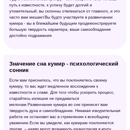
путь к известности, к успеху будет долгий и
утомительный; вы склонны отвлекаться от главного, и это
часто вам мешает.Вы будто участвуете в развенчании
кумира - вы в ближайшем будущем продемонстрируете
большую твердость характера; ваше самообладание
достойно подражания.
Значение сна кумир - психологический
сонник
Если вам приснилось, что вы поклоняетесь своему
кумиру, то вас ждет медленное восхождение к
известности и славе. Для того чтобы ускорить процесс,
старайтесь излишне не предаваться
мелочам.Развенчание кумира во сне принесет вам
твердость духа и самообладание. Никакая изнурительная
работа не остановит вас в стремлении к всеобщему
уважению.Если вы увидели, как кумирам поклоняются
другие, – наяву могут возникнуть разногласия в кругу