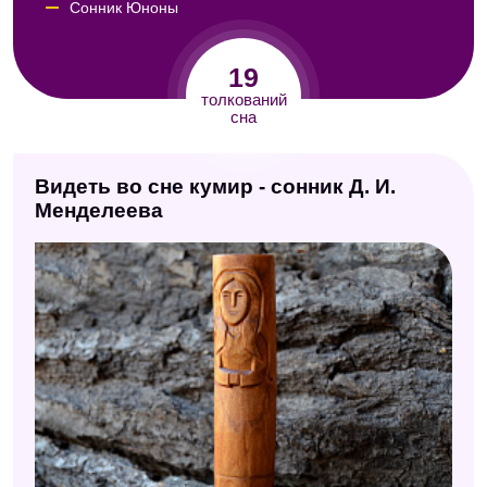
Сонник Юноны
Модернистский сонник
19
Сонник по алфавиту (Мельников)
толкований
сна
Сонник Кассандры
Сонник Екатерины Великой
Видеть во сне кумир - сонник Д. И.
Психологический сонник
Менделеева
Сонник Авеля
Семейный сонник
Сонник Юнга
Любовный сонник
Сонник мужчин
Современный сонник
Восточный сонник