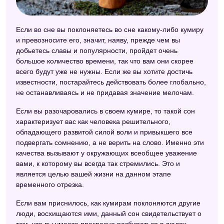
Дамский сонник
Если во сне вы поклоняетесь во сне какому-либо кумиру
Сонник Велес
и превозносите его, значит, наяву, прежде чем вы
Детский сонник
добьетесь славы и популярности, пройдет очень
большое количество времени, так что вам они скорее
Сонник Миллера
всего будут уже не нужны. Если же вы хотите достичь
известности, постарайтесь действовать более глобально,
не останавливаясь и не придавая значение мелочам.
Если вы разочаровались в своем кумире, то такой сон
характеризует вас как человека решительного,
обладающего развитой силой воли и привыкшего все
подвергать сомнению, а не верить на слово. Именно эти
качества вызывают у окружающих всеобщее уважение
вами, к которому вы всегда так стремились. Это и
является целью вашей жизни на данном этапе
временного отрезка.
Если вам приснилось, как кумирам поклоняются другие
люди, восхищаются ими, данный сон свидетельствует о