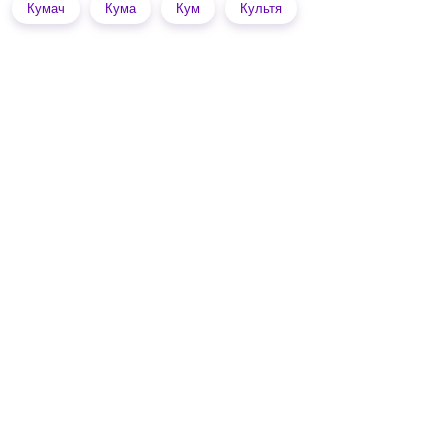
Кумач
Кума
Кум
Культя