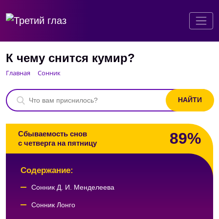
К чему снится кумир?
Главная
Сонник
89%
Сбываемость снов
с четверга на пятницу
Содержание:
Сонник Д. И. Менделеева
Сонник Лонго