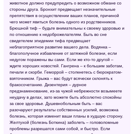
животное должно предупредить о возможном обмане со
стороны друга. Бронхит предвещает незначительные
препятствия в осуществлении ваших планов, причиной
чего может явиться болезнь одного из родственников.
Брюшной тиф – будьте внимательны к своему здоровью и
по отношению к недоброжелателям. Быть во сне
свидетелем эпидемии тифа предвещает
неблагоприятное развитие вашего дела. Водянка –
благополучное избавление от затяжной болезни, если
недугом поражены вы сами. Если же кто-то другой –
ждите хороших новостей. Гангрена – к большим заботам,
печали и скорби. Геморрой – столкнетесь с бюрократом-
взяточником. Грыжа – вас будут всячески склонять к
бракосочетанию. Дизентерия – дурное
предзнаменование, из-за чужой небрежности возымеете
неудачу в делах, зато можете быть абсолютно спокойны
за свое здоровье. Душевнобольным быть – вас
разочаруют результаты собственных усилий, возможна
болезнь, которая изменит ваши планы в худшую сторону.
Желтухой (болезнь Боткина) заболеть – головоломные
проблемы разрешатся сами собой, и быстро. Если