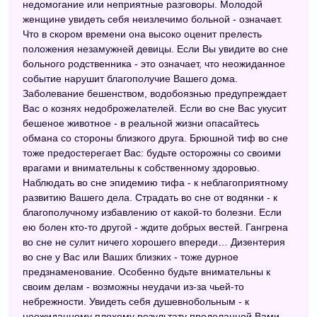
недомогание или неприятные разговоры. Молодой
женщине увидеть себя неизлечимо больной - означает.
Что в скором времени она высоко оценит прелесть
положения незамужней девицы. Если Вы увидите во сне
больного родственника - это означает, что неожиданное
событие нарушит благополучие Вашего дома.
Заболевание бешенством, водобоязнью предупреждает
Вас о кознях недоброжелателей. Если во сне Вас укусит
бешеное животное - в реальной жизни опасайтесь
обмана со стороны близкого друга. Брюшной тиф во сне
тоже предостерегает Вас: будьте осторожны со своими
врагами и внимательны к собственному здоровью.
Наблюдать во сне эпидемию тифа - к неблагоприятному
развитию Вашего дела. Страдать во сне от водянки - к
благополучному избавлению от какой-то болезни. Если
ею болен кто-то другой - ждите добрых вестей. Гангрена
во сне не сулит ничего хорошего впереди… Дизентерия
во сне у Вас или Ваших близких - тоже дурное
предзнаменование. Особенно будьте внимательны к
своим делам - возможны неудачи из-за чьей-то
небрежности. Увидеть себя душевнобольным - к
неожиданному плохому результату проделанной Вами