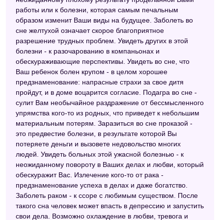
работы или к болезни, которая самым печальным
образом изменит Ваши виды на будущее. Заболеть во
сне желтухой означает скорое благоприятное
разрешение трудных проблем. Увидеть других в этой
болезни - к разочарованию в компаньонах и
обескураживающие перспективы. Увидеть во сне, что
Ваш ребенок болен крупом - в целом хорошее
предзнаменование: напрасные страхи за свое дитя
пройдут, и в доме воцарится согласие. Подагра во сне -
сулит Вам необычайное раздражение от бессмысленного
упрямства кого-то из родных, что приведет к небольшим
материальным потерям. Заразиться во сне проказой -
это предвестие болезни, в результате которой Вы
потеряете деньги и вызовете недовольство многих
людей. Увидеть больных этой ужасной болезнью - к
неожиданному повороту в Ваших делах и любви, который
обескуражит Вас. Излечение кого-то от рака -
предзнаменование успеха в делах и даже богатство.
Заболеть раком - к ссоре с любимым существом. После
такого сна человек может впасть в депрессию и запустить
свои дела. Возможно охлаждение в любви, тревога и