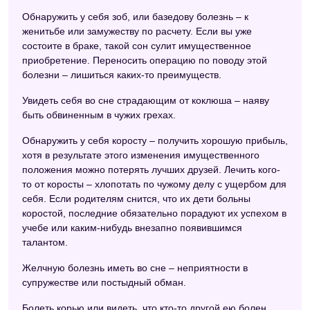
Обнаружить у себя зоб, или базедову болезнь – к
женитьбе или замужеству по расчету. Если вы уже
состоите в браке, такой сон сулит имущественное
приобретение. Переносить операцию по поводу этой
болезни – лишиться каких-то преимуществ.
Увидеть себя во сне страдающим от коклюша – наяву
быть обвиненным в чужих грехах.
Обнаружить у себя коросту – получить хорошую прибыль,
хотя в результате этого изменения имущественного
положения можно потерять лучших друзей. Лечить кого-
то от коросты – хлопотать по чужому делу с ущербом для
себя. Если родителям снится, что их дети больны
коростой, последние обязательно порадуют их успехом в
учебе или каким-нибудь внезапно появившимся
талантом.
Желчную болезнь иметь во сне – неприятности в
супружестве или постыдный обман.
Болеть корью или видеть, что кто-то другой ею болен,