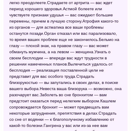
легко преодолеете.Страдаете от артрита — вас ждет
период хорошего здоровья.Астмой болеете или
Сонник целительницы Федоровской
чувствуете признаки удушья — вас ожидают большие
Самоучитель по толкованию снов
перемены, причем в лучшую сторону.Атрофия какого-то
из органов — для астматика все ваши проблемы
Сонник значение снов
останутся позади.Орган отказал или вас парализовало,
то время ваших проблем еще не закончилось.Бельмо на
Исламский сонник
глазу — плохой знак, на правом глазу — вас может
Китайский сонник
обмануть мужчина, а на левом — женщина.Узнать о
своем бесплодии — впереди вас ждут трудности в
Лунный сонник
решении намеченных планов.Вылечиться удалось от
бесплодия — реализация поставленной цели не
Сонник Кананита
представит для вас особого труда.Страдать
близорукостью — вы запутались в своих делах, в поиске
Сонник Хассе
вашего выбора.Невеста ваша близорука — возможно, она
Астрологический сонник
разочарует вас.Заболеть во сне бронхитом — вам
предстоит оказаться перед нелегким выбором.Кашлем
Славянский сонник
сопровождается бронхит — может предвещать вам
некоторые затруднения, препятствия в делах.Страдать
Сонник Странника
со сне от водянки — к благополучному избавлению от
какой-то болезни.Гангрена у вас или из-за нее вам