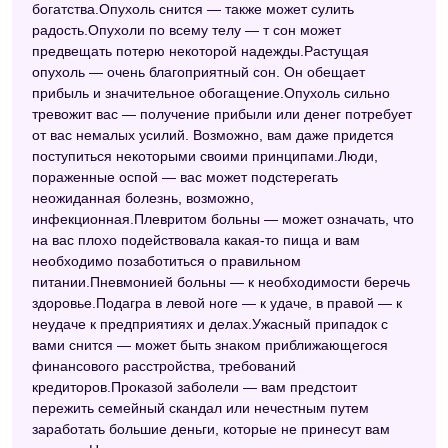
богатства.Опухоль снится — также может сулить
радость.Опухоли по всему телу — т сон может
предвещать потерю некоторой надежды.Растущая
опухоль — очень благоприятный сон. Он обещает
прибыль и значительное обогащение.Опухоль сильно
тревожит вас — получение прибыли или денег потребует
от вас немалых усилий. Возможно, вам даже придется
поступиться некоторыми своими принципами.Люди,
пораженные оспой — вас может подстерегать
неожиданная болезнь, возможно,
инфекционная.Плевритом больны — может означать, что
на вас плохо подействовала какая-то пища и вам
необходимо позаботиться о правильном
питании.Пневмонией больны — к необходимости беречь
здоровье.Подагра в левой ноге — к удаче, в правой — к
неудаче к предприятиях и делах.Ужасный припадок с
вами снится — может быть знаком приближающегося
финансового расстройства, требований
кредиторов.Проказой заболели — вам предстоит
пережить семейный скандал или нечестным путем
заработать большие деньги, которые не принесут вам