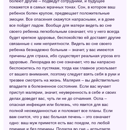
болеют другие – подведут сотрудники, и будущее
покажется в самых мрачных тонах. Сон, в котором ваш
ребенок болен крупом, предвещает положительные
эмоции. Все опасения окажутся напрасными, и в доме
все пойдет ладом. Вообще для матери видеть во сне
своего ребенка легкобольным означает, что у него всегда
будет крепкое здоровье, беспокойство ей доставят другие
связанные с ним неприятности. Видеть во сне своего
ребенка безнадежно больным – значит, у вас имеются
причины для страха, ибо существует реальная угроза его
здоровью. Лихорадка во сне означает, что вы напрасно
беспокоитесь по пустякам, тогда как главное ускользает
от вашего внимания, поэтому следует взять себя в руки и
трезвее смотреть на жизнь. Малярия – вы действительно
впадаете в болезненное состояние. Если вас мучает
приступ малярии, значит, неуверенность в себе и своих
делах доведет вас, чуть ли не до отчаяния. Оспа –
опасная инфекция или болезнь, что явится для вас
полной неожиданностью и поломает все планы. Если
вам снится, что у вас больная печень – это означает
одно: ваш муж примется есть вас поедом, по любой
причине и без причины. Подагра во сне – испытаете