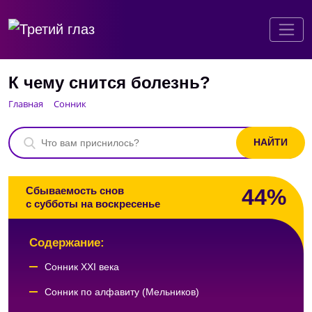
К чему снится болезнь?
Главная
Сонник
44%
Сбываемость снов
с субботы на воскресенье
Содержание:
Сонник XXI века
Сонник по алфавиту (Мельников)