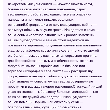
лекарством.Инсульт снится — может означать испуг,
боязнь за своё материальное положение, страх
увольнения с работы, но, однако, все эти опасения
напрасны и не имеют никаких реальных
оснований.Страдающим от коклюша увидеть себя с —
вас могут обвинить в чужих грехах.Находиться в коме —
ваша лень и халатное отношение к работе замечены
вашим руководством и вам не стоит надеяться на
повышение зарплаты, получение премии или повышение
в должности.Болеть корью или видеть, что кто-то другой
ею болен — вскоре у вас появится серьезная причина
для беспокойства, печаль и озабоченность, которые
могут быть вызваны проблемами в бизнесе или
торговле.Лихорадка у себя снится — к расстройству,
ссоре, непостоянству в любви и дружбе.Больным лишаем
себя увидеть — совесть мучает вас за совершенные
проступки и вас ждет скорое раскаяние.Стригущий лишай
у вас на голове — к богатству.Больных малярией — кто-
то из ваших друзей или родственников нуждается в
вашей помощи.Нарывы или опухоли у себя —
благоприятный знак, сулящий приумножение