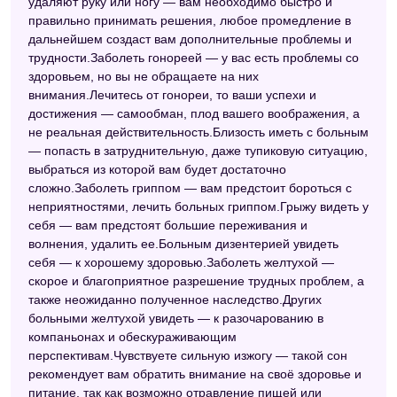
удаляют руку или ногу — вам необходимо быстро и
правильно принимать решения, любое промедление в
дальнейшем создаст вам дополнительные проблемы и
трудности.Заболеть гонореей — у вас есть проблемы со
здоровьем, но вы не обращаете на них
внимания.Лечитесь от гонореи, то ваши успехи и
достижения — самообман, плод вашего воображения, а
не реальная действительность.Близость иметь с больным
— попасть в затруднительную, даже тупиковую ситуацию,
выбраться из которой вам будет достаточно
сложно.Заболеть гриппом — вам предстоит бороться с
неприятностями, лечить больных гриппом.Грыжу видеть у
себя — вам предстоят большие переживания и
волнения, удалить ее.Больным дизентерией увидеть
себя — к хорошему здоровью.Заболеть желтухой —
скорое и благоприятное разрешение трудных проблем, а
также неожиданно полученное наследство.Других
больными желтухой увидеть — к разочарованию в
компаньонах и обескураживающим
перспективам.Чувствуете сильную изжогу — такой сон
рекомендует вам обратить внимание на своё здоровье и
питание, так как возможно отравление пищей или