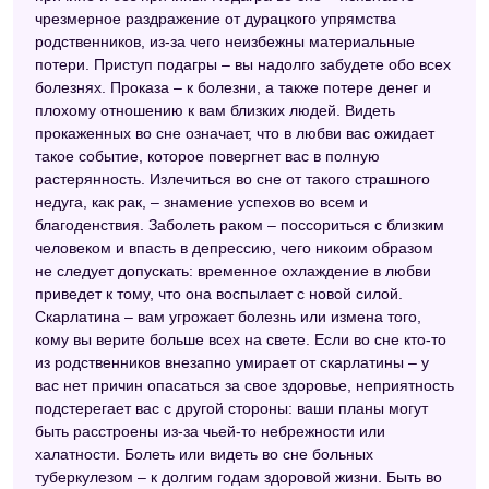
чрезмерное раздражение от дурацкого упрямства
родственников, из-за чего неизбежны материальные
потери. Приступ подагры – вы надолго забудете обо всех
болезнях. Проказа – к болезни, а также потере денег и
плохому отношению к вам близких людей. Видеть
прокаженных во сне означает, что в любви вас ожидает
такое событие, которое повергнет вас в полную
растерянность. Излечиться во сне от такого страшного
недуга, как рак, – знамение успехов во всем и
благоденствия. Заболеть раком – поссориться с близким
человеком и впасть в депрессию, чего никоим образом
не следует допускать: временное охлаждение в любви
приведет к тому, что она воспылает с новой силой.
Скарлатина – вам угрожает болезнь или измена того,
кому вы верите больше всех на свете. Если во сне кто-то
из родственников внезапно умирает от скарлатины – у
вас нет причин опасаться за свое здоровье, неприятность
подстерегает вас с другой стороны: ваши планы могут
быть расстроены из-за чьей-то небрежности или
халатности. Болеть или видеть во сне больных
туберкулезом – к долгим годам здоровой жизни. Быть во