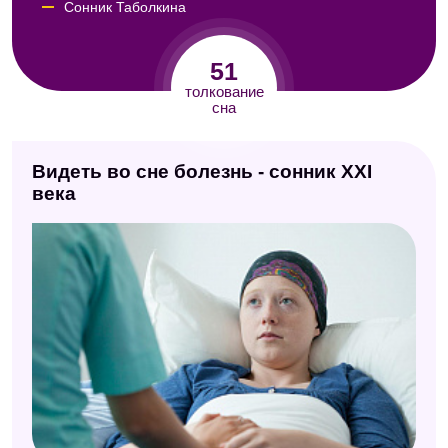
Сонник Таболкина
Сонник Петра I
51
Сонник Г. Распутина
толкование
сна
Сонник Миллера
Сонник А. С. Пушкина
Видеть во сне болезнь - сонник XXI
Психологический сонник
века
Сонник Нины Гришиной
Дворянский сонник
Психоаналитический сонник
Сонник Роммеля
Сонник Лоффа
Сонник Ванги
Ведический сонник от Шри Свами Шивананда