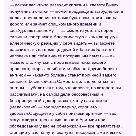
Современный сонник
— вокруг вас кто-то разводит сплетни и клевету.Вывих,
полученный снится — может предвещать затруднения в
Сонник ХХ века
делах, преодоление которых будет вам стоить очень
дорого или займет слишком много времени и
Сонник Велес
сил.Удаляют аденому — вы сможете устоять перед
Цыганский сонник
сильным соперником.Аллергическую сыпь или другую
аллергическую реакцию у себя видеть — вы можете
Сонник Шивананды
рассчитывать на помощь друзей и близких.Близкого
человека или себя видите потерявшим память — вы
Английский сонник
можете столкнуться с проблемами из-за вашего
прошлого, старых ошибок или обмана.Другие болеют
Сонник черной магии
ангиной — какая-то болезнь станет причиной вашего
Дамский сонник
сильного беспокойства.Самостоятельно лечиться от
ангины — убедиться в том, что человек, на которого вы
Любовный сонник
рассчитывали, на самом деле бессовестный и
беспринципный.Доктор сказал, что у вас анемия
Восточный сонник
(малокровие) — вас ждет период хорошего
Сонник для девочек
здоровья.Ощущаете у себя признаки аритмии — вас
могут ожидать тревожные новости.Аритмии при
Сонник Древних славян
обследовании у вас не обнаружили — все препятствия,
стоящие у вас на пути, окажутся несерьезными и вы их
Новейший сонник