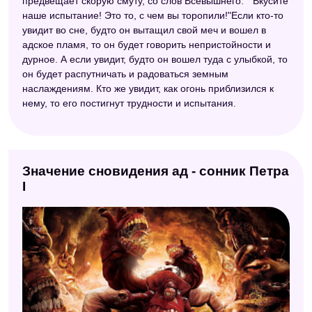
предвещает скорую смуту, со слов Всевышнего: " Вкусите
наше испытание! Это то, с чем вы торопили!"Если кто-то
Электронный сонник
увидит во сне, будто он вытащил свой меч и вошел в
адское пламя, то он будет говорить непристойности и
Сонник Азара
дурное. А если увидит, будто он вошел туда с улыбкой, то
Сонник Цветкова
он будет распутничать и радоваться земным
наслаждениям. Кто же увидит, как огонь приблизился к
нему, то его постигнут трудности и испытания.
Значение сновидения ад - сонник Петра
I