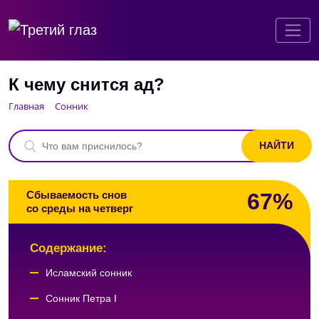
К чему снится ад?
Главная
Сонник
67%
Сбываемость снов
со среды на четверг
Содержание:
Исламский сонник
Сонник Петра I