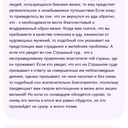
людей, пользующихся благами жизни, то ему предстоит
увлекательное и незабываемое путешествие.Если кому-
то привиделось во сне, что он вернулся из ада обратно,
это - к необходимости вести благочестивый и
воздержанный образ жизни. Когда вам снится, что вы
пребываете в качестве пленника в аду, изнемогая от
чудовищных мучений, то подобный сон указывает на
предстоящие вам страдания и житейские проблемы. А
если кто увидит во сне Страшный суд - это к
несправедливому правлению властителя той страны, где
он проживает. Если кто увидит, что его на Страшном суде
призывают к ответу за совершенные им неблаговидные
деяния, однако призывают, не чиня насилия и без гнева,
то подобный сон исключительно благоприятен, поскольку
предвещает вам скорое воплощение в жизнь всех ваших
желаний! Но если со сновидцем обходятся сурово, то
наяву его мечты в итоге все равно сбудутся, но это
произойдет не сразу, а много позже.