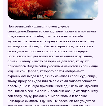
Пригрезившийся дьявол - очень дурное
сновидение.Видеть во сне ад таким, каким мы привыкли
представлять его себе, слышать стоны и жалобы
мучимых грешников есть предостережение свыше тому,
кто видит такой сон, чтобы он исправился, раскаялся в
своих дурных поступках и обратился к милосердию
Бога.Говорить с дьяволом во сне означает искушение,
обман, измену и часто разорение для того, кому это
приснилось.Видеть себя уносимым нечистой силой - еще
худший сон.Цербер, которого поэты изображают
охранником входа в ад в снах означает собой судилище,
тяжбу, процесс.Гидра или змея о семи головах означает
обольщение.Иногда приснившийся ад и великие мучения
грешников в вечном огне и пламени обещают видевшему
сон тоску, скуку, раскаяние, меланхолию и вообще
некоторые симптомы душевных болезней.Кто увидит во
сне черта, каким его изображают поэты и художники