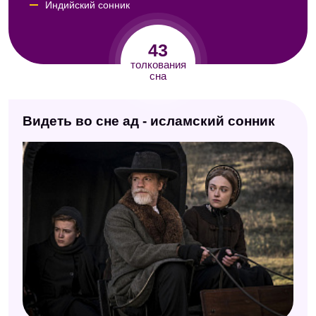
Индийский сонник
Семейный сонник
43
Сонник по алфавиту (Мельников)
толкования
сна
Персидский сонник Тифлиси
Мусульманский сонник
Видеть во сне ад - исламский сонник
Сонник А. Минделла
Сонник Кассандры
Сонник Кананита
Эзотерический сонник
Сонник Авеля
Сонник Юноны
Сонник Майя
Американский сонник Дениз Линн