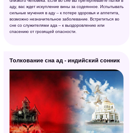
близкого человека. Если во сне вы претерпеваете пытки в
аду, вас ждет искупление вины за содеянное. Испытывать
сильные мучения в аду – к потере здоровья и аппетита,
возможно незначительное заболевание. Встретиться во
сне со служителями ада – к выздоровлению или
спасению от грозящей опасности.
Толкование сна ад - индийский сонник