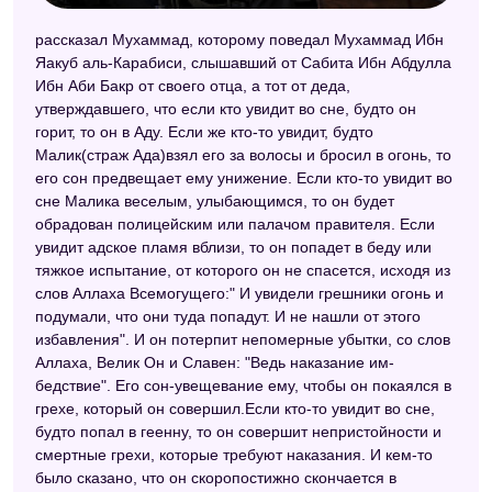
Нумерологический сонник Пифагора
рассказал Мухаммад, которому поведал Мухаммад Ибн
Яакуб аль-Карабиси, слышавший от Сабита Ибн Абдулла
Сонник Юнга
Ибн Аби Бакр от своего отца, а тот от деда,
Сонник Миллера
утверждавшего, что если кто увидит во сне, будто он
горит, то он в Аду. Если же кто-то увидит, будто
Сонник Странника
Малик(страж Ада)взял его за волосы и бросил в огонь, то
его сон предвещает ему унижение. Если кто-то увидит во
Сонник Симеона Прозорова
сне Малика веселым, улыбающимся, то он будет
обрадован полицейским или палачом правителя. Если
Совмещенный сонник
увидит адское пламя вблизи, то он попадет в беду или
Восточный сонник
тяжкое испытание, от которого он не спасется, исходя из
слов Аллаха Всемогущего:" И увидели грешники огонь и
Сонник 2012
подумали, что они туда попадут. И не нашли от этого
избавления". И он потерпит непомерные убытки, со слов
Психотерапевтический сонник
Аллаха, Велик Он и Славен: "Ведь наказание им-
Сонник Хассе
бедствие". Его сон-увещевание ему, чтобы он покаялся в
грехе, который он совершил.Если кто-то увидит во сне,
Английский сонник
будто попал в геенну, то он совершит непристойности и
смертные грехи, которые требуют наказания. И кем-то
Сонник Шивананды
было сказано, что он скоропостижно скончается в