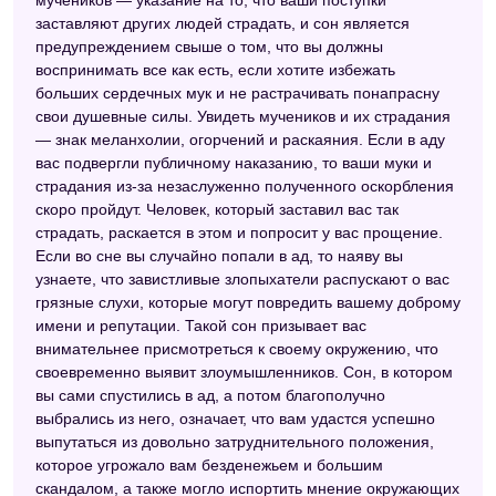
заставляют других людей страдать, и сон является
предупреждением свыше о том, что вы должны
воспринимать все как есть, если хотите избежать
больших сердечных мук и не растрачивать понапрасну
свои душевные силы. Увидеть мучеников и их страдания
— знак меланхолии, огорчений и раскаяния. Если в аду
вас подвергли публичному наказанию, то ваши муки и
страдания из-за незаслуженно полученного оскорбления
скоро пройдут. Человек, который заставил вас так
страдать, раскается в этом и попросит у вас прощение.
Если во сне вы случайно попали в ад, то наяву вы
узнаете, что завистливые злопыхатели распускают о вас
грязные слухи, которые могут повредить вашему доброму
имени и репутации. Такой сон призывает вас
внимательнее присмотреться к своему окружению, что
своевременно выявит злоумышленников. Сон, в котором
вы сами спустились в ад, а потом благополучно
выбрались из него, означает, что вам удастся успешно
выпутаться из довольно затруднительного положения,
которое угрожало вам безденежьем и большим
скандалом, а также могло испортить мнение окружающих