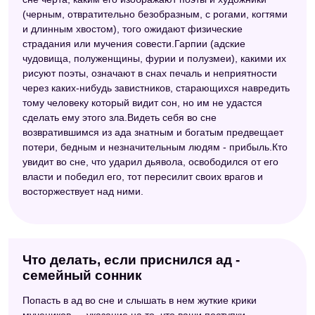
(черным, отвратительно безобразным, с рогами, когтями
и длинным хвостом), того ожидают физические
страдания или мучения совести.Гарпии (адские
чудовища, полуженщины, фурии и полузмеи), какими их
рисуют поэты, означают в снах печаль и неприятности
через каких-нибудь завистников, старающихся навредить
тому человеку который видит сон, но им не удастся
сделать ему этого зла.Видеть себя во сне
возвратившимся из ада знатным и богатым предвещает
потери, бедным и незначительным людям - прибыль.Кто
увидит во сне, что ударил дьявола, освободился от его
власти и победил его, тот пересилит своих врагов и
восторжествует над ними.
Что делать, если приснился ад -
семейный сонник
Попасть в ад во сне и слышать в нем жуткие крики
мучеников — указание на то, что ваши поступки