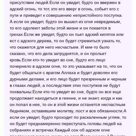
присутствии людей.Если он увидит, будто он ввержен в
Сонник для девочек
адский огонь, то тот, кто его вверг в огонь, собьет его с
Сонник Таболкина
пути и приведет к совершению непристойного поступка.
А если он увидит, будто он вышел из огня невредимым,
Ведический сонник от Шри Свами Шивананда
то его одолеют заботы этой жизни и он покается в
грехах.Если же увидит, будто он пьет адский кипяток или
Новейший сонник
ест с адского дерева, то он будет стремиться узнать то,
Сонник толкователь снов
что окажется для него несчастьем. И кем-то было
сказано, что его дела затруднятся, и он прольет
Современный сонник
кровь.Если кто-то увидит во сне, будто его лицо
почернело в адском огне, то это указывает на то, что он
Украинский сонник
будет общаться с врагом Аллаха и будет доволен его
дурными делами, и его лицо будет презренным и черным
Самоучитель по толкованию снов
в глазах людей, а последствия этих поступков не будут
Большой сонник (Наталья Степанова)
похвальны.Если кто-то увидит во сне, будто он все еще
продолжает находиться в геенне, и не знает, когда и как
Сонник толкование снов
он попал в нее, то он в этой жизни останется несчастным
бедняком, оставившим молитву, пост и все обязанности.А
Сонник для стервы
если он увидит, будто проходит по раскаленным углям, то
Астрологический сонник
он будет преднамеренно переступать головы людей на
собраниях и встречах.Каждый сон об адском огне
Универсальный сонник