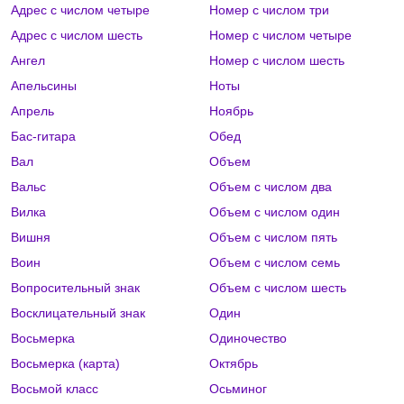
Адрес с числом четыре
Номер с числом три
Адрес с числом шесть
Номер с числом четыре
Ангел
Номер с числом шесть
Апельсины
Ноты
Апрель
Ноябрь
Бас-гитара
Обед
Вал
Объем
Вальс
Объем с числом два
Вилка
Объем с числом один
Вишня
Объем с числом пять
Воин
Объем с числом семь
Вопросительный знак
Объем с числом шесть
Восклицательный знак
Один
Восьмерка
Одиночество
Восьмерка (карта)
Октябрь
Восьмой класс
Осьминог