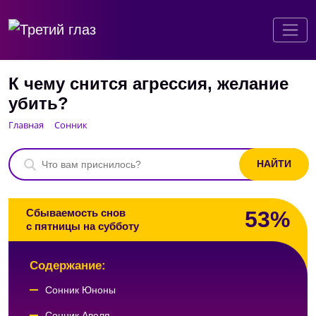
К чему снится агрессия, желание
убить?
Главная
Сонник
53%
Сбываемость снов
с пятницы на субботу
Содержание:
Сонник Юноны
Сонник Авеля