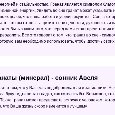
нергией и стабильностью. Гранат является символом благоп
изненной энергии. Увидеть во сне гранат может указывать н
воих целей, что ваша работа и усилия окупятся. Сон, в кот
а то, что вы готовы защитить свои ценности, духовность и н
ожет быть знаком того, что перед вами стоят препятствия 
реодолеть. Все это говорит о том, что гранат во сне - симв
оторую вам необходимо использовать, чтобы достичь своих
наты (минерал) - сонник Авеля
рит о том, что у Вас есть недоброжелатели и завистники. Е
дела будут идти не так гладко, как хотелось бы. Возможно, к
Также гранат может предвещать встречу с человеком, котор
го, что Ваша жизнь скоро изменится к лучшему.