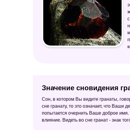
э
ж
с
н
м
п
к
Значение сновидения гра
Сон, в котором Вы видите гранаты, гово
сне гранату, то это означает, что Ваши 
попытается очернить Ваше доброе имя. 
влияние. Видеть во сне гранат - знак то