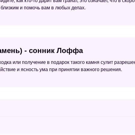
идите, как кто-то дарит вам гранат, это означает, что в ск
 близким и помочь вам в любых делах.
камень) - сонник Лоффа
ходка или получение в подарок такого камня сулит разреше
ойствие и ясность ума при принятии важного решения.