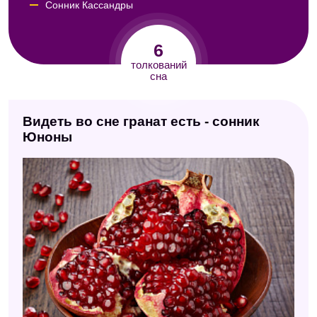
Сонник Кассандры
Сонник Юнга
6
Сонник толкователь снов
толкований
сна
Сонник значение снов
Видеть во сне гранат есть - сонник
Юноны