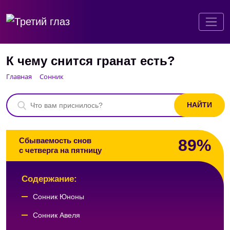
К чему снится гранат есть?
Главная
Сонник
89%
Сбываемость снов
с четверга на пятницу
Содержание:
Сонник Юноны
Сонник Авеля