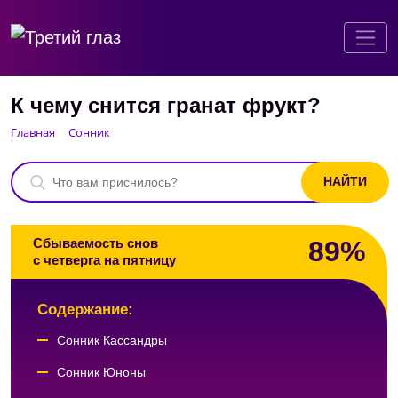
К чему снится гранат фрукт?
Главная
Сонник
89%
Сбываемость снов
с четверга на пятницу
Содержание:
Сонник Кассандры
Сонник Юноны