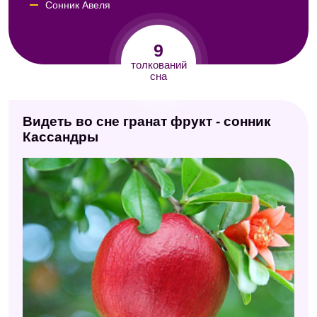
Сонник Авеля
Психологический сонник
9
Сонник Юнга
толкований
сна
Сонник для девочек
Сонник Хассе
Видеть во сне гранат фрукт - сонник
Сонник XXI века
Кассандры
Сонник Нины Гришиной