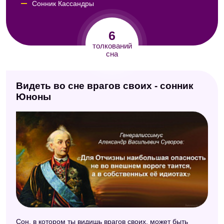
Сонник Кассандры
Сонник Юнга
6
Безымянный сонник
толкований
сна
Аюрведический сонник
Видеть во сне врагов своих - сонник
Юноны
Сон, в котором ты видишь врагов своих, может быть