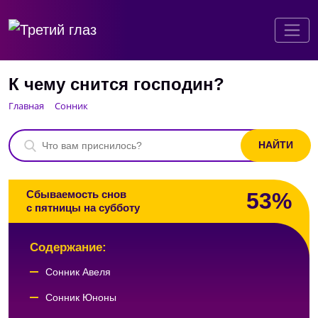
К чему снится господин?
Главная
Сонник
53%
Сбываемость снов
с пятницы на субботу
Содержание:
Сонник Авеля
Сонник Юноны