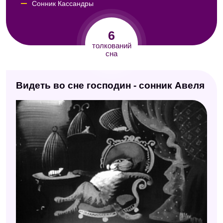
Сонник Кассандры
Сонник Юнга
6
Сонник Кананита
толкований
сна
Сонник Хассе
Видеть во сне господин - сонник Авеля