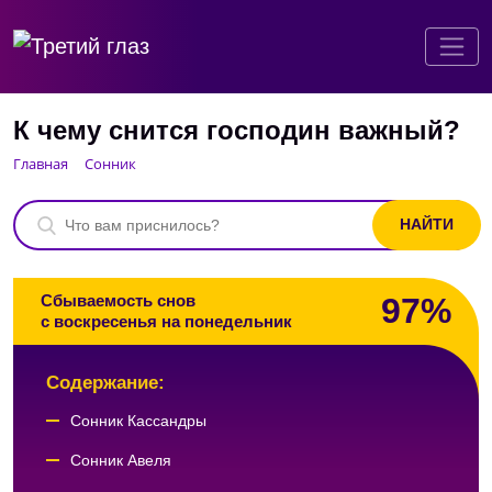
К чему снится господин важный?
Главная
Сонник
97%
Сбываемость снов
с воскресенья на понедельник
Содержание:
Сонник Кассандры
Сонник Авеля