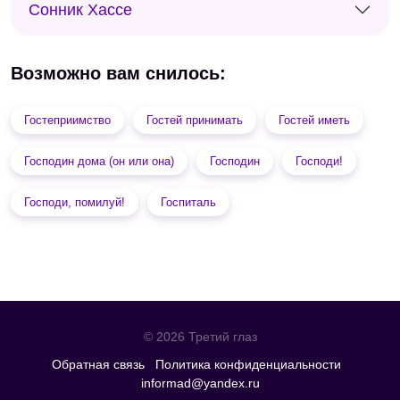
Сонник Хассе
Возможно вам снилось:
Гостеприимство
Гостей принимать
Гостей иметь
Господин дома (он или она)
Господин
Господи!
Господи, помилуй!
Госпиталь
© 2026 Третий глаз
Обратная связь
Политика конфиденциальности
informad@yandex.ru