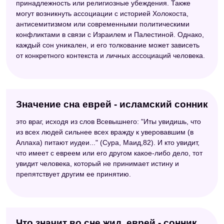
принадлежность или религиозные убеждения. Также
могут возникнуть ассоциации с историей Холокоста,
антисемитизмом или современными политическими
конфликтами в связи с Израилем и Палестиной. Однако,
каждый сон уникален, и его толкование может зависеть
от конкретного контекста и личных ассоциаций человека.
Значение сна еврей - исламский сонник
это враг, исходя из слов Всевышнего: "Иты увидишь, что
из всех людей сильнее всех вражду к уверовавшим (в
Аллаха) питают иудеи..." (Сура, Маид,82). И кто увидит,
что имеет с евреем или его другом какое-либо дело, тот
увидит человека, который не принимает истину и
препятствует другим ее принятию.
Что значит во сне жид, еврей - сонник