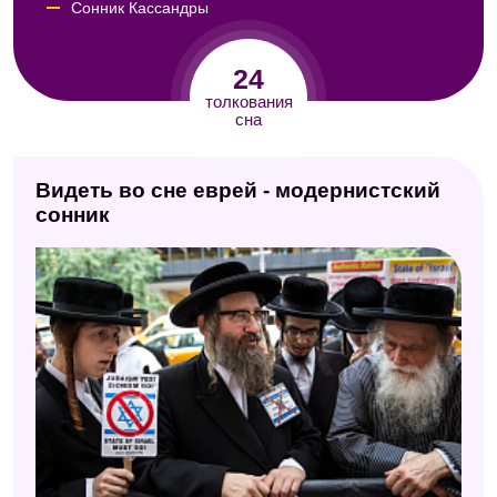
Сонник Кассандры
Сонник Миллера
24
Сонник Авеля
толкования
сна
Интимный сонник
Сонник Юнга
Видеть во сне еврей - модернистский
Исламский сонник
сонник
Сонник Велес
Сонник Нэнси Вагаймен
Английский сонник
Сонник Нины Гришиной
Новейший сонник
Сонник Симеона Прозорова
Сонник Странника