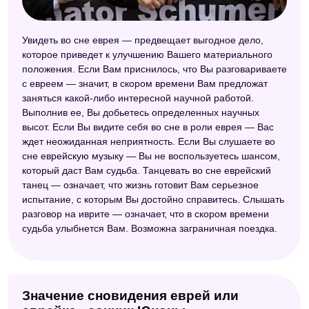
Сонник счастья
Увидеть во сне еврея — предвещает выгодное дело,
Восточный сонник
которое приведет к улучшению Вашего материального
Большой сонник (Наталья Степанова)
положения. Если Вам приснилось, что Вы разговариваете
с евреем — значит, в скором времени Вам предложат
Сонник 2012
заняться какой-либо интересной научной работой.
Выполнив ее, Вы добьетесь определенных научных
Украинский сонник
высот. Если Вы видите себя во сне в роли еврея — Вас
ждет неожиданная неприятность. Если Вы слушаете во
Лунный сонник
сне еврейскую музыку — Вы не воспользуетесь шансом,
Сонник толкование снов
который даст Вам судьба. Танцевать во сне еврейский
танец — означает, что жизнь готовит Вам серьезное
Сонник толкователь снов
испытание, с которым Вы достойно справитесь. Слышать
разговор на иврите — означает, что в скором времени
Старинный сонник
судьба улыбнется Вам. Возможна заграничная поездка.
Значение сновидения еврей или