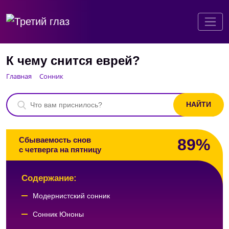
К чему снится еврей?
Главная
Сонник
89%
Сбываемость снов
с четверга на пятницу
Содержание:
Модернистский сонник
Сонник Юноны