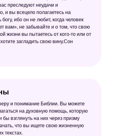
вас преследуют неудачи и
Астрологический сонник
о, и вы всецело полагаетесь на
Сонник Симеона Прозорова
огу, ибо он не любит, когда человек
ет вам», не забывайте и о том, что свою
Сонник толкователь снов
й жизни вы пытаетесь от кого-то или от
Украинский сонник
хотите загладить свою вину.Сон
Сонник Кананита
Современный сонник
Большой сонник (Наталья Степанова)
Сонник толкование снов
оны
Психотерапевтический сонник
 веру и понимание Библии. Вы можете
Электронный сонник
лагаться на духовную помощь, которую
и бы взглянуть на них через призму
Сонник Хассе
начать, что вы ищете свою жизненную
Психоаналитический сонник
х текстах.