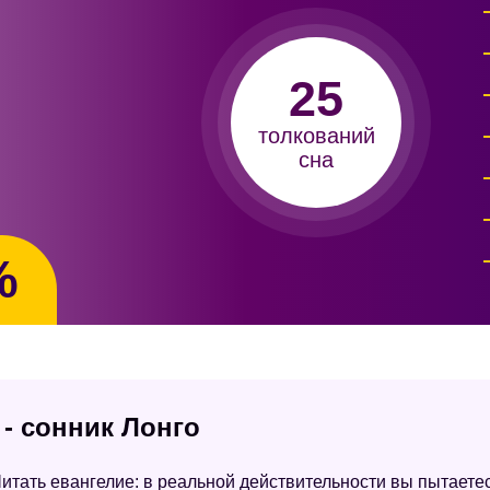
25
толкований
сна
%
 - сонник Лонго
итать евангелие: в реальной действительности вы пытаете