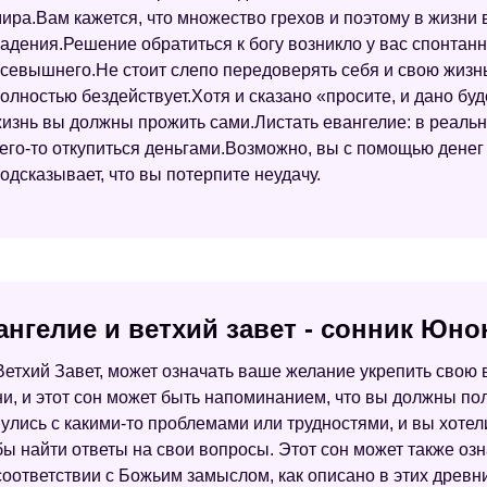
ира.Вам кажется, что множество грехов и поэтому в жизни 
адения.Решение обратиться к богу возникло у вас спонтанн
севышнего.Не стоит слепо передоверять себя и свою жизнь б
олностью бездействует.Хотя и сказано «просите, и дано буд
изнь вы должны прожить сами.Листать евангелие: в реально
его-то откупиться деньгами.Возможно, вы с помощью денег 
одсказывает, что вы потерпите неудачу.
ангелие и ветхий завет - сонник Юн
 Ветхий Завет, может означать ваше желание укрепить свою
и, и этот сон может быть напоминанием, что вы должны по
улись с какими-то проблемами или трудностями, и вы хотел
бы найти ответы на свои вопросы. Этот сон может также оз
соответствии с Божьим замыслом, как описано в этих древни