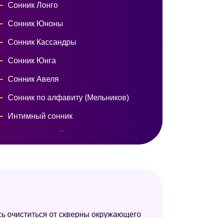
Сонник Лонго
Сонник Юноны
Сонник Кассандры
Сонник Юнга
Сонник Авеля
Сонник по алфавиту (Мельников)
Интимный сонник
Модернистский сонник
Сонник Нины Гришиной
Семейный сонник
Эзотерический сонник
Новейший сонник
сь очиститься от скверны окружающего