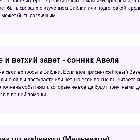
ажать ваше интерес к религиозным темам или проблемы, с
жет быть связано с изучением Библии или подготовкой к р
в может быть различным.
е и ветхий завет - сонник Авеля
 на свои вопросы в Библии. Если вам приснился Новый Завет, 
льно ли вы поступаете или нет. Но если во сне вы читаете кн
наполнена событиями, которые не всегда будут приятными д
ется в вашей помощи.
ник по алфавиту (Мельников)