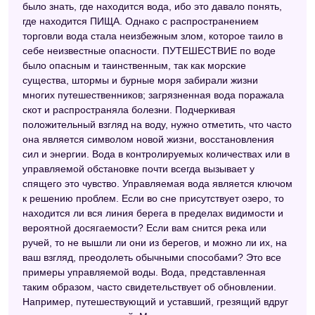
было знать, где находится вода, ибо это давало понять,
Сонник Азара
где находится ПИЩА. Однако с распространением
Славянский сонник
торговли вода стала неизбежным злом, которое таило в
себе неизвестные опасности. ПУТЕШЕСТВИЕ по воде
было опасным и таинственным, так как морские
существа, штормы и бурные моря забирали жизни
многих путешественников; загрязненная вода поражала
скот и распространяла болезни. Подчеркивая
положительный взгляд на воду, нужно отметить, что часто
она является символом новой жизни, восстановления
сил и энергии. Вода в контролируемых количествах или в
управляемой обстановке почти всегда вызывает у
спящего это чувство. Управляемая вода является ключом
к решению проблем. Если во сне присутствует озеро, то
находится ли вся линия берега в пределах видимости и
вероятной досягаемости? Если вам снится река или
ручей, то не вышли ли они из берегов, и можно ли их, на
ваш взгляд, преодолеть обычными способами? Это все
примеры управляемой воды. Вода, представленная
таким образом, часто свидетельствует об обновлении.
Например, путешествующий и уставший, грезящий вдруг