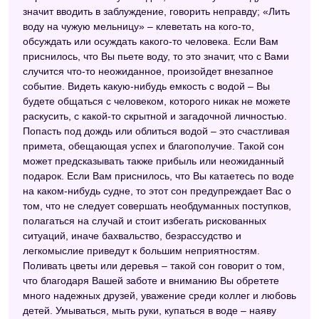
значит вводить в заблуждение, говорить неправду; «Лить
воду на чужую мельницу» – клеветать на кого-то,
обсуждать или осуждать какого-то человека. Если Вам
приснилось, что Вы пьете воду, то это значит, что с Вами
случится что-то неожиданное, произойдет внезапное
событие. Видеть какую-нибудь емкость с водой – Вы
будете общаться с человеком, которого никак не можете
раскусить, с какой-то скрытной и загадочной личностью.
Попасть под дождь или облиться водой – это счастливая
примета, обещающая успех и благополучие. Такой сон
может предсказывать также прибыль или неожиданный
подарок. Если Вам приснилось, что Вы катаетесь по воде
на каком-нибудь судне, то этот сон предупреждает Вас о
том, что не следует совершать необдуманных поступков,
полагаться на случай и стоит избегать рискованных
ситуаций, иначе бахвальство, безрассудство и
легкомыслие приведут к большим неприятностям.
Поливать цветы или деревья – такой сон говорит о том,
что благодаря Вашей заботе и вниманию Вы обретете
много надежных друзей, уважение среди коллег и любовь
детей. Умываться, мыть руки, купаться в воде – наяву