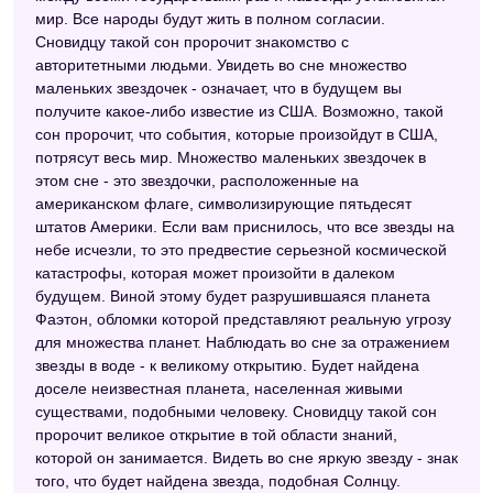
мир. Все народы будут жить в полном согласии.
Сновидцу такой сон пророчит знакомство с
авторитетными людьми. Увидеть во сне множество
маленьких звездочек - означает, что в будущем вы
получите какое-либо известие из США. Возможно, такой
сон пророчит, что события, которые произойдут в США,
потрясут весь мир. Множество маленьких звездочек в
этом сне - это звездочки, расположенные на
американском флаге, символизирующие пятьдесят
штатов Америки. Если вам приснилось, что все звезды на
небе исчезли, то это предвестие серьезной космической
катастрофы, которая может произойти в далеком
будущем. Виной этому будет разрушившаяся планета
Фаэтон, обломки которой представляют реальную угрозу
для множества планет. Наблюдать во сне за отражением
звезды в воде - к великому открытию. Будет найдена
доселе неизвестная планета, населенная живыми
существами, подобными человеку. Сновидцу такой сон
пророчит великое открытие в той области знаний,
которой он занимается. Видеть во сне яркую звезду - знак
того, что будет найдена звезда, подобная Солнцу.