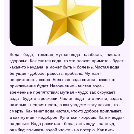
Вода - беда; - грязная, мутная вода - слабость, - чистая -
здоровье. Как снится вода, то это плохая примета - будет
какая-то неудача, а может быть и болезнь. Чистая вода,
бегущая - доброе; радость, прибыль; Мутная -
неприятность, ссора. Большая вода снится - какое-то
приключение будет. Наводнение - чистая вода -
временные препятствия; мутная - чудо; вас окружает
вода - будете в роскоши. Чистая вода - это жизни; вода с
накипью - неприятность, а как упадете в эту накипь, то -
смерть. Как течет вода чистая, что-то доброе приплывет,
а как мутная - недоброе. Купаться - хорошо. Капли воды -
на деньги. Вода разлитая - беда; лить воду - на стыд,
ошибку; поливать водой что-то - на потерю. Как пить