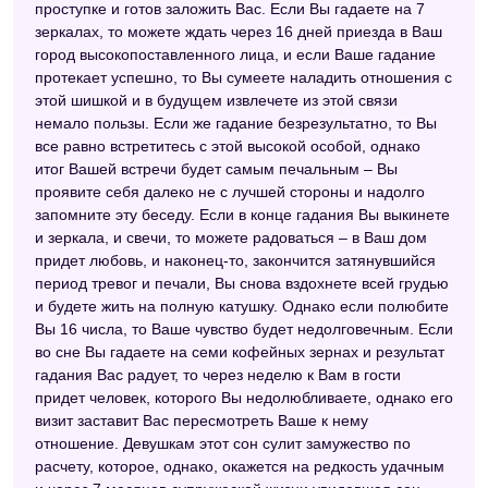
проступке и готов заложить Вас. Если Вы гадаете на 7
зеркалах, то можете ждать через 16 дней приезда в Ваш
город высокопоставленного лица, и если Ваше гадание
протекает успешно, то Вы сумеете наладить отношения с
этой шишкой и в будущем извлечете из этой связи
немало пользы. Если же гадание безрезультатно, то Вы
все равно встретитесь с этой высокой особой, однако
итог Вашей встречи будет самым печальным – Вы
проявите себя далеко не с лучшей стороны и надолго
запомните эту беседу. Если в конце гадания Вы выкинете
и зеркала, и свечи, то можете радоваться – в Ваш дом
придет любовь, и наконец-то, закончится затянувшийся
период тревог и печали, Вы снова вздохнете всей грудью
и будете жить на полную катушку. Однако если полюбите
Вы 16 числа, то Ваше чувство будет недолговечным. Если
во сне Вы гадаете на семи кофейных зернах и результат
гадания Вас радует, то через неделю к Вам в гости
придет человек, которого Вы недолюбливаете, однако его
визит заставит Вас пересмотреть Ваше к нему
отношение. Девушкам этот сон сулит замужество по
расчету, которое, однако, окажется на редкость удачным