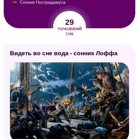
Сонник Нострадамуса
Английский сонник
29
Исламский сонник
толкований
сна
Сонник Фрейда
Сонник по числам
Видеть во сне вода - сонник Лоффа
Сонник Велес
Сонник Лонго
Украинский сонник
Интимный сонник
Сонник Ванги
Мусульманский сонник
Французский сонник
Любовный сонник