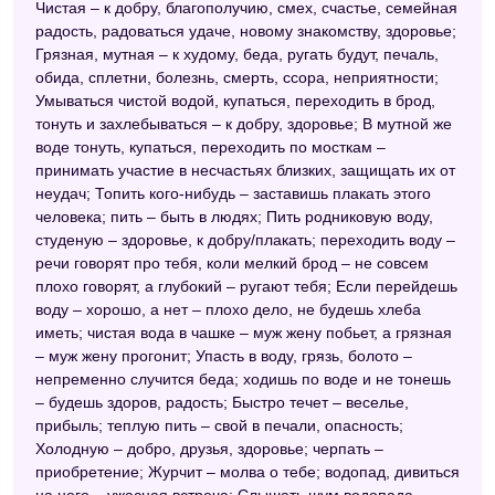
Чистая – к добру, благополучию, смех, счастье, семейная
радость, радоваться удаче, новому знакомству, здоровье;
Грязная, мутная – к худому, беда, ругать будут, печаль,
обида, сплетни, болезнь, смерть, ссора, неприятности;
Умываться чистой водой, купаться, переходить в брод,
тонуть и захлебываться – к добру, здоровье; В мутной же
воде тонуть, купаться, переходить по мосткам –
принимать участие в несчастьях близких, защищать их от
неудач; Топить кого-нибудь – заставишь плакать этого
человека; пить – быть в людях; Пить родниковую воду,
студеную – здоровье, к добру/плакать; переходить воду –
речи говорят про тебя, коли мелкий брод – не совсем
плохо говорят, а глубокий – ругают тебя; Если перейдешь
воду – хорошо, а нет – плохо дело, не будешь хлеба
иметь; чистая вода в чашке – муж жену побьет, а грязная
– муж жену прогонит; Упасть в воду, грязь, болото –
непременно случится беда; ходишь по воде и не тонешь
– будешь здоров, радость; Быстро течет – веселье,
прибыль; теплую пить – свой в печали, опасность;
Холодную – добро, друзья, здоровье; черпать –
приобретение; Журчит – молва о тебе; водопад, дивиться
на него – ужасная встреча; Слышать шум водопада –