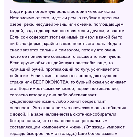
Сонник Цветкова
Вода играет огромную роль в истории человечества.
Независимо от того, идет ли речь о глубоком пресном
Сонник мужчин
озере, реке, несущей жизнь, или океане, поглощающем
Современный сонник
людей, вода одновременно является и другом, и врагом.
Если сон содержит этот значимый символ в какой бы то
Русский сонник
ни было форме, крайне важно понять его роль. Вода в
снах является сильным символом, потому что очень
Ассирийский сонник
часто ее появление совпадает с высшей точкой чувств.
Если другие объекты действуют расслабляюще, то
Сонник для женщин
журчащий ручей, протекающий по лугу, усиливает это
Сонник "Еда"
действие. Если какие-то символы порождают чувство
страха или БЕСПОКОЙСТВА, то бурный океан усиливает
Детский сонник
его. Вода имеет символическое, первичное значение,
согласно которому она либо обеспечивает
Эзотерический сонник
существование жизни, либо хранит секрет, таит
Маленький сонник
опасность. Это отражение человеческого опыта общения
с водой. На заре человечества охотники-собиратели
Сонник цветов
быстро поняли, что вода является центральным
составляющим компонентом жизни. (От жажды умирают
Электронный сонник
гораздо быстрее, чем от голода.) Еще более важным