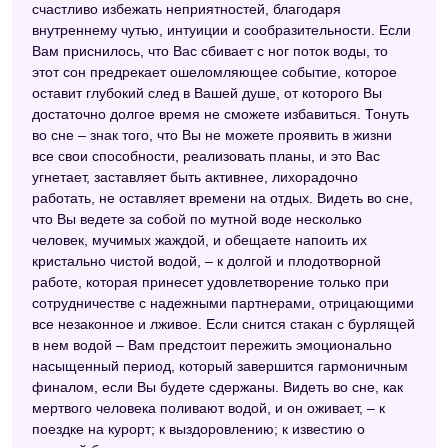
счастливо избежать неприятностей, благодаря
внутреннему чутью, интуиции и сообразительности. Если
Вам приснилось, что Вас сбивает с ног поток воды, то
этот сон предрекает ошеломляющее событие, которое
оставит глубокий след в Вашей душе, от которого Вы
достаточно долгое время не сможете избавиться. Тонуть
во сне – знак того, что Вы не можете проявить в жизни
все свои способности, реализовать планы, и это Вас
угнетает, заставляет быть активнее, лихорадочно
работать, не оставляет времени на отдых. Видеть во сне,
что Вы ведете за собой по мутной воде несколько
человек, мучимых жаждой, и обещаете напоить их
кристально чистой водой, – к долгой и плодотворной
работе, которая принесет удовлетворение только при
сотрудничестве с надежными партнерами, отрицающими
все незаконное и лживое. Если снится стакан с бурлящей
в нем водой – Вам предстоит пережить эмоционально
насыщенный период, который завершится гармоничным
финалом, если Вы будете сдержаны. Видеть во сне, как
мертвого человека поливают водой, и он оживает, – к
поездке на курорт; к выздоровлению; к известию о