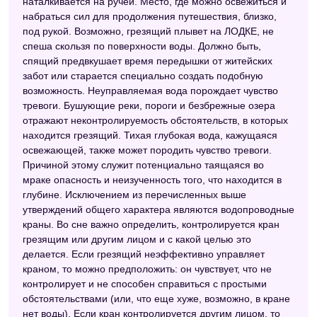
наталкивается на ручей. Место, где можно освежиться и
набраться сил для продолжения путешествия, близко,
под рукой. Возможно, грезящий плывет на ЛОДКЕ, не
спеша скользя по поверхности воды. Должно быть,
спящий предвкушает время передышки от житейских
забот или старается специально создать подобную
возможность. Неуправляемая вода порождает чувство
тревоги. Бушующие реки, пороги и безбрежные озера
отражают неконтролируемость обстоятельств, в которых
находится грезящий. Тихая глубокая вода, кажущаяся
освежающей, также может породить чувство тревоги.
Причиной этому служит потенциально таящаяся во
мраке опасность и неизученность того, что находится в
глубине. Исключением из перечисленных выше
утверждений общего характера являются водопроводные
краны. Во сне важно определить, контролируется кран
грезящим или другим лицом и с какой целью это
делается. Если грезящий неэффективно управляет
краном, то можно предположить: он чувствует, что не
контролирует и не способен справиться с простыми
обстоятельствами (или, что еще хуже, возможно, в кране
нет воды). Если кран контролируется другим лицом, то