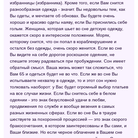
избранницы (избранника). Кроме того, если Вам снится
разнообразная одежда - значит. Вы недовольны тем, как
Вы одеты, и мечтаете об обновах. Вы будете очень
хорошо и красиво одеты наяву, если Вы приснились себе
голым. Женщина, которая шьет во сне детскую одежду,
окажется скоро в интересном положении. Моряк,
которому снится, что он попал в кораблекрушение и
остался без одежды, очень скоро женится. Если во сне
Вы видите на себе дорогое роскошное одеяние, не
спешите этому радоваться при пробуждении. Сон имеет
обратный смысл. Ваша жизнь может так сложиться, что
Вам 65 и одеться будет не во что. Если же во сне Вы
испытываете нехватку в одежде, то и этот сон нужно
толковать наоборот: у Вас будет огромный выбор платьев
на все случаи жизни. Если Вы снитесь себе в белом
одеянии - это знак безусловной удачи в любви,
продвижения по службе и вообще везения в самых
разных жизненных сферах. Если во сне Вы в трауре
шествуете за похоронной процессией — это знак скорого
бракосочетания, в котором заинтересованы и Вы сами, и
Ваши близкие. Но если черное облачение в Вашем сне