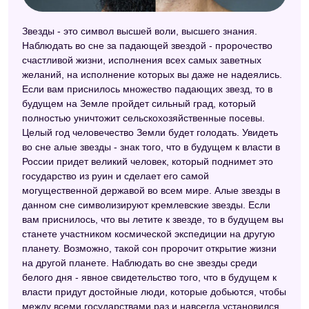
Звезды - это символ высшей воли, высшего знания.
Наблюдать во сне за падающей звездой - пророчество
счастливой жизни, исполнения всех самых заветных
желаний, на исполнение которых вы даже не надеялись.
Если вам приснилось множество падающих звезд, то в
будущем на Земле пройдет сильный град, который
полностью уничтожит сельскохозяйственные посевы.
Целый год человечество Земли будет голодать. Увидеть
во сне алые звезды - знак того, что в будущем к власти в
России придет великий человек, который поднимет это
государство из руин и сделает его самой
могущественной державой во всем мире. Алые звезды в
данном сне символизируют кремлевские звезды. Если
вам приснилось, что вы летите к звезде, то в будущем вы
станете участником космической экспедиции на другую
планету. Возможно, такой сон пророчит открытие жизни
на другой планете. Наблюдать во сне звезды среди
белого дня - явное свидетельство того, что в будущем к
власти придут достойные люди, которые добьются, чтобы
между всеми государствами раз и навсегда установился