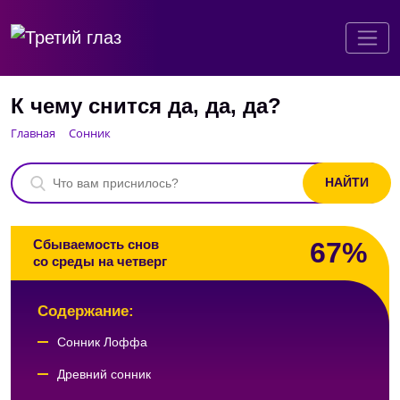
К чему снится да, да, да?
Главная
Сонник
67%
Сбываемость снов
со среды на четверг
Содержание:
Сонник Лоффа
Древний сонник