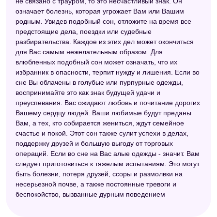
не связано с трауром, то это несчастливый знак. Он
означает болезнь, которая угрожает Вам или Вашим
родным. Увидев подобный сон, отложите на время все
предстоящие дела, поездки или судебные
разбирательства. Каждое из этих дел может окончиться
для Вас самым нежелательным образом. Для
влюбленных подобный сон может означать, что их
избранник в опасности, терпит нужду и лишения. Если во
сне Вы облачены в голубые или пурпурные одежды,
воспринимайте это как знак будущей удачи и
преуспевания. Вас ожидают любовь и почитание дорогих
Вашему сердцу людей. Ваши любимые будут преданы
Вам, а тех, кто собирается жениться, ждут семейное
счастье и покой. Этот сон также сулит успехи в делах,
поддержку друзей и большую выгоду от торговых
операций. Если во сне на Вас алые одежды - значит. Вам
следует приготовиться к тяжелым испытаниям. Это могут
быть болезни, потеря друзей, ссоры и размолвки на
несерьезной почве, а также постоянные тревоги и
беспокойство, вызванные дурным поведением