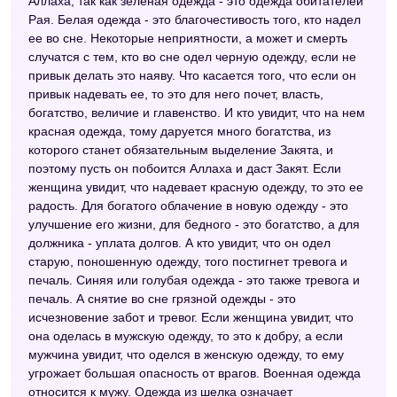
Аллаха, так как зеленая одежда - это одежда обитателей
Рая. Белая одежда - это благочестивость того, кто надел
ее во сне. Некоторые неприятности, а может и смерть
случатся с тем, кто во сне одел черную одежду, если не
привык делать это наяву. Что касается того, что если он
привык надевать ее, то это для него почет, власть,
богатство, величие и главенство. И кто увидит, что на нем
красная одежда, тому даруется много богатства, из
которого станет обязательным выделение Закята, и
поэтому пусть он побоится Аллаха и даст Закят. Если
женщина увидит, что надевает красную одежду, то это ее
радость. Для богатого облачение в новую одежду - это
улучшение его жизни, для бедного - это богатство, а для
должника - уплата долгов. А кто увидит, что он одел
старую, поношенную одежду, того постигнет тревога и
печаль. Синяя или голубая одежда - это также тревога и
печаль. А снятие во сне грязной одежды - это
исчезновение забот и тревог. Если женщина увидит, что
она оделась в мужскую одежду, то это к добру, а если
мужчина увидит, что оделся в женскую одежду, то ему
угрожает большая опасность от врагов. Военная одежда
относится к мужу. Одежда из шелка означает