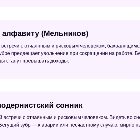
о алфавиту (Мельников)
ой встречи с отчаянным и рисковым человеком, бахвалящи
 зубре предвещает увольнение при сокращении на работе. Б
ды станут превышать доходы.
 модернистский сонник
й встречи с отчаянным и рисковым человеком. Видеть во с
 Бегущий зубр — к аварии или несчастному случаю; мирно