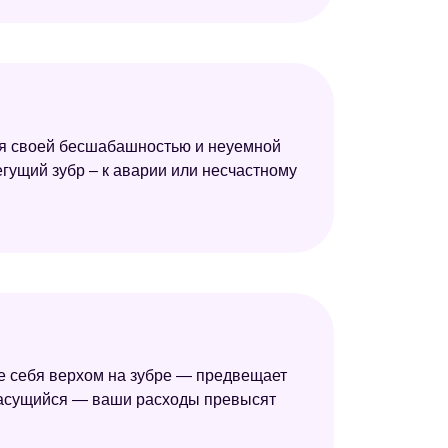
мся своей бесшабашностью и неуемной
егущий зубр – к аварии или несчастному
не себя верхом на зубре — предвещает
 пасущийся — ваши расходы превысят