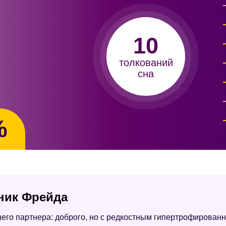
10
толкований
сна
%
нник Фрейда
шего партнера: доброго, но с редкостным гипертрофирован