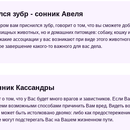
лся зубр - сонник Авеля
отором вам приснился зубр, говорит о том, что вы сможете д
ищных животных, но и домашних питомцев: собаку, кошку ил
 какие ассоциации у вас возникают при виде этого животно
ое завершение какого-то важного для вас дела.
онник Кассандры
о том, что у Вас будет много врагов и завистников. Если Ва
и возможными способами причинить Вам вред. Видеть во сн
может быть истолковано двояко: либо как предостережение 
 могут подстерегать Вас на Вашем жизненном пути.