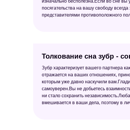
изначально бесполезна.Если во сне вы у
посягательства на вашу свободу всегд
представителями противоположного пола
Толкование сна зубр - с
Зубр характеризует вашего партнера ка
отражается на ваших отношениях, прино
которым уже давно наскучили вам.Глади
самоуверен.Вы не добьетесь взаимности,
ни стало сохранить независимость.Люба
вмешивается в ваши дела, поэтому в лич