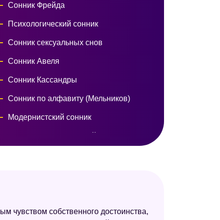
Сонник Фрейда
Психологический сонник
Сонник сексуальных снов
Сонник Авеля
Сонник Кассандры
Сонник по алфавиту (Мельников)
Модернистский сонник
Сонник Нины Гришиной
Сонник Симеона Прозорова
Новейший сонник
ным чувством собственного достоинства,