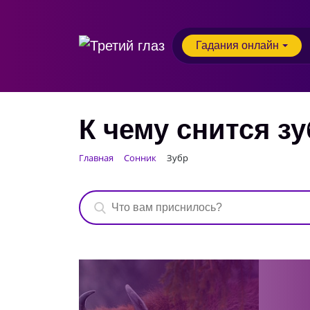
Гадания онлайн
К чему снится з
Главная
Сонник
Зубр