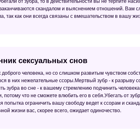
бегали от зубра, то в действительности вы не терпите нас
а заканчиваются скандалом и выяснением отношений. Вам с
, так как они всегда связаны с вмешательством в вашу жиз
онник сексуальных снов
к доброго человека, но со слишком развитым чувством собс
ся в них нежелательные ссоры.Мертвый зубр - к разрыву с
ть зубра во сне - к вашему стремлению подчинить человека
 потому что не сможете влюбить его в себя.Убегать от зубр
я попытка ограничить вашу свободу ведет к ссорам и сканд
ной жизни вас, скорее всего, ожидает одиночество.