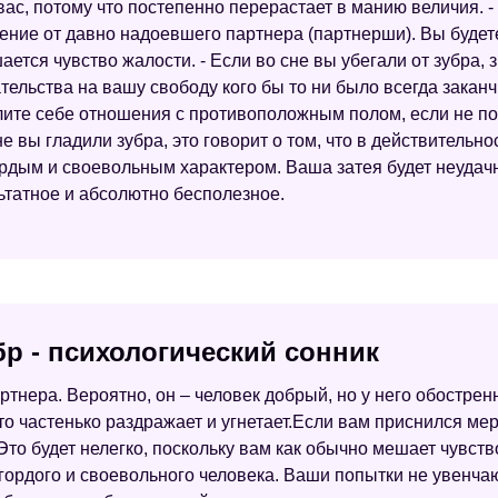
вас, потому что постепенно перерастает в манию величия. -
ение от давно надоевшего партнера (партнерши). Вы будете
тся чувство жалости. - Если во сне вы убегали от зубра, з
тельства на вашу свободу кого бы то ни было всегда закан
ите себе отношения с противоположным полом, если не по
е вы гладили зубра, это говорит о том, что в действительн
рдым и своевольным характером. Ваша затея будет неудачно
ьтатное и абсолютно бесполезное.
р - психологический сонник
тнера. Вероятно, он – человек добрый, но у него обострен
о частенько раздражает и угнетает.Если вам приснился мер
то будет нелегко, поскольку вам как обычно мешает чувств
гордого и своевольного человека. Ваши попытки не увенчают