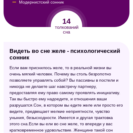
Модернистский сонник
Сонник Кассандры
14
Сонник Миллера
толкований
сна
Сонник сексуальных снов
Сонник Авеля
Видеть во сне желе - психологический
Сонник Симеона Прозорова
сонник
Сонник "Еда"
Если вам приснилось желе, то в реальной жизни вы
очень мягкий человек. Почему вы столь безропотно
Американский сонник Дениз Линн
позволяете управлять собой? Вы пассивны в постели и
никогда не делаете шаг навстречу партнеру,
Новейший сонник
предоставляя ему право самому проявлять инициативу.
Сонник толкователь снов
Так вы быстро ему надоедите, и отношения ваши
разрушатся.Сон, в котором вы едите желе или просто его
Большой сонник (Наталья Степанова)
видите, предвещает мелкие неприятности, чувство
уныния, безысходности. Имеется и другая трактовка
Сонник толкование снов
этого сна.Если вы ели во сне желе, то впереди у вас
кратковременное удовольствие. Женщине такой сон