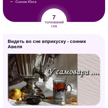
Сонник Юнга
Сонник Кассандры
7
Сонник толкователь снов
толкований
сна
Большой сонник (Наталья Степанова)
Сонник толкование снов
Видеть во сне вприкуску - сонник
Авеля