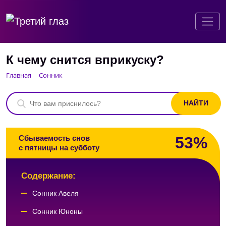
К чему снится вприкуску?
Главная
Сонник
53%
Сбываемость снов
с пятницы на субботу
Содержание:
Сонник Авеля
Сонник Юноны