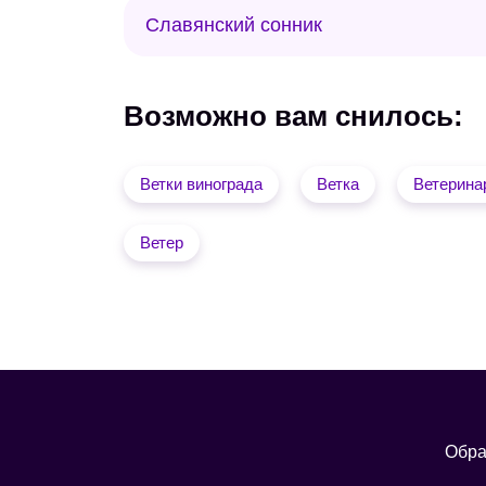
Славянский сонник
Возможно вам снилось:
Ветки винограда
Ветка
Ветерина
Ветер
Обра