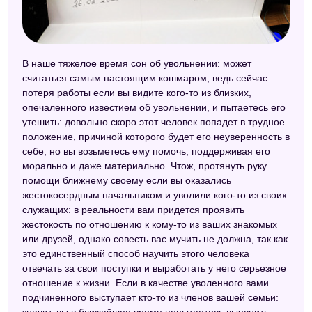
Сонник целительницы Федоровской
Сонник Нины Гришиной
В наше тяжелое время сон об увольнении: может
считаться самым настоящим кошмаром, ведь сейчас
потеря работы если вы видите кого-то из близких,
опечаленного известием об увольнении, и пытаетесь его
утешить: довольно скоро этот человек попадет в трудное
положение, причиной которого будет его неуверенность в
себе, но вы возьметесь ему помочь, поддерживая его
морально и даже материально. Чтож, протянуть руку
помощи ближнему своему если вы оказались
жестокосердным начальником и уволили кого-то из своих
служащих: в реальности вам придется проявить
жестокость по отношению к кому-то из ваших знакомых
или друзей, однако совесть вас мучить не должна, так как
это единственный способ научить этого человека
отвечать за свои поступки и выработать у него серьезное
отношение к жизни. Если в качестве уволенного вами
подчиненного выступает кто-то из членов вашей семьи:
значит, вы в ближайшее время попытаетесь выяснить