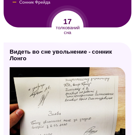
Сонник Фрейда
Сонник Юноны
17
Сонник Кассандры
толкований
сна
Сонник Юнга
Сонник Авеля
Видеть во сне увольнение - сонник
Психологический сонник
Лонго
Сонник 2012
Сонник Таболкина
Малый сонник
Дворянский сонник
Сонник Симеона Прозорова
Сонник Фэн-шуй
Новейший сонник