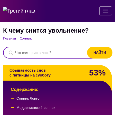
К чему снится увольнение?
Главная
Сонник
53%
Сбываемость снов
с пятницы на субботу
Содержание:
Сонник Лонго
Модернистский сонник