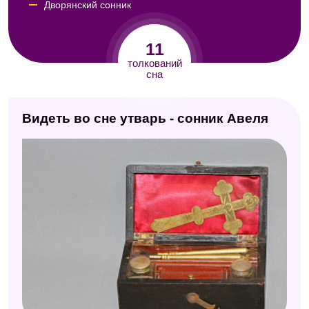
Дворянский сонник
Сонник Юноны
11
Сонник Кассандры
толкований
сна
Сонник Юнга
Сонник символов
Видеть во сне утварь - сонник Авеля
Эзотерический сонник
Китайский сонник
Модернистский сонник
Безымянный сонник