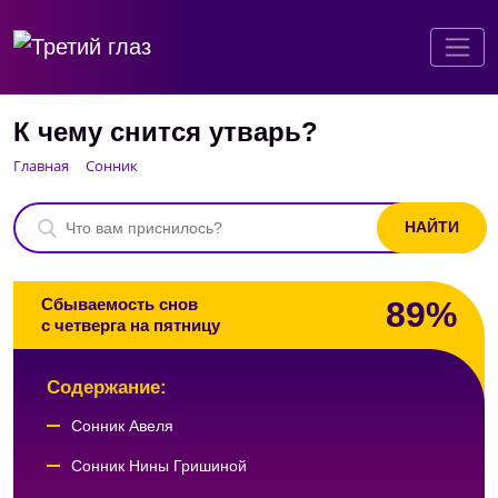
К чему снится утварь?
Главная
Сонник
89%
Сбываемость снов
с четверга на пятницу
Содержание:
Сонник Авеля
Сонник Нины Гришиной