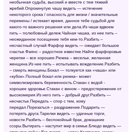
необычная судьба, высокий и вместе с тем тяжкий
жребий.Опрокинутую чашу видеть — истечение
некоторого срока / опасность для жизни / значительные
перемены / истекает время, данное тебе судьбой для
какого-то важного решения или дела.Из чаши вдвоем
пить – полюбовный дележ.Чайная чашка, из нее пить –
неожиданное посещение тебя кем-то.Разбить –
несчастный случай.Фарфор видеть — ожидает большое
счастье.Фаянс – радостное известие.Найти фарфоровые
черепки – все хорошее.Рюмка – веселье, желанная
женщина.Из нее пить – испытывать вожделение.Разбить
– смерть женщины.Бокал — толкуется как «чаша» или
«кубок».Полный бокал или рюмка– может
символизировать беременность.Стакан с водой -
хорошее здоровье.Стакан с вином – предостережение от
высокомерия.Из него пить – добрый друг.Разбить —
несчастье.Передать – спор с тем, кому
передал.Порезаться – раздражение.Подарить —
потерять друга.Тарелки видеть — удачные торги,
новости.Разбить – беспокойный брак, домашние
ссоры.Вытирать – наступит мир в семье.Блюдо видеть —
открытие тайны.Его лизать — успех.Кастрюлю, миску