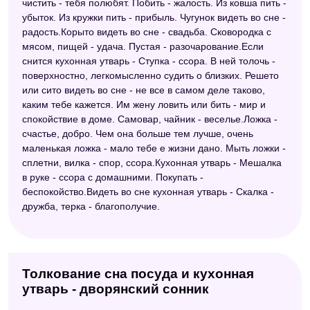
чистить - тебя полюбят. Побить - жалость. Из ковша пить -
убыток. Из кружки пить - прибыль. Чугунок видеть во сне -
радость.Корыто видеть во сне - свадьба. Сковородка с
мясом, пищей - удача. Пустая - разочарование.Если
снится кухонная утварь - Ступка - ссора. В ней толочь -
поверхностно, легкомысленно судить о близких. Решето
или сито видеть во сне - не все в самом деле таково,
каким тебе кажется. Им жену ловить или бить - мир и
спокойствие в доме. Самовар, чайник - веселье.Ложка -
счастье, добро. Чем она больше тем лучше, очень
маленькая ложка - мало тебе е жизни дано. Мыть ложки -
сплетни, вилка - спор, ссора.Кухонная утварь - Мешалка
в руке - ссора с домашними. Покупать -
беспокойство.Видеть во сне кухонная утварь - Скалка -
дружба, терка - благополучие.
Толкование сна посуда и кухонная
утварь - дворянский сонник