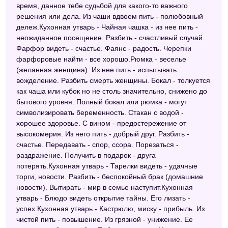
время, данное тебе судьбой для какого-то важного
решения или дела. Из чаши вдвоем пить - полюбовный
дележ.Кухонная утварь - Чайная чашка - из нее пить -
неожиданное посещение. Разбить - счастливый случай.
Фарфор видеть - счастье. Фаянс - радость. Черепки
фарфоровые найти - все хорошо.Рюмка - веселье
(желанная женщина). Из нее пить - испытывать
вожделение. Разбить смерть женщины. Бокал - толкуется
как чаша или кубок но не столь значительно, снижено до
бытового уровня. Полный бокал или рюмка - могут
символизировать беременность. Стакан с водой -
хорошее здоровье. С вином - предостережение от
высокомерия. Из него пить - добрый друг. Разбить -
счастье. Передавать - спор, ссора. Порезаться -
раздражение. Получить в подарок - друга
потерять.Кухонная утварь - Тарелки видеть - удачные
торги, новости. Разбить - беспокойный брак (домашние
новости). Вытирать - мир в семье наступит.Кухонная
утварь - Блюдо видеть открытие тайны. Его лизать -
успех.Кухонная утварь - Кастрюлю, миску - прибыль. Из
чистой пить - повышение. Из грязной - унижение. Ее