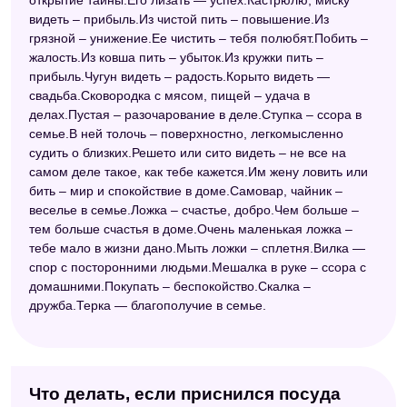
видеть – прибыль.Из чистой пить – повышение.Из
грязной – унижение.Ее чистить – тебя полюбят.Побить –
жалость.Из ковша пить – убыток.Из кружки пить –
прибыль.Чугун видеть – радость.Корыто видеть —
свадьба.Сковородка с мясом, пищей – удача в
делах.Пустая – разочарование в деле.Ступка – ссора в
семье.В ней толочь – поверхностно, легкомысленно
судить о близких.Решето или сито видеть – не все на
самом деле такое, как тебе кажется.Им жену ловить или
бить – мир и спокойствие в доме.Самовар, чайник –
веселье в семье.Ложка – счастье, добро.Чем больше –
тем больше счастья в доме.Очень маленькая ложка –
тебе мало в жизни дано.Мыть ложки – сплетня.Вилка —
спор с посторонними людьми.Мешалка в руке – ссора с
домашними.Покупать – беспокойство.Скалка –
дружба.Терка — благополучие в семье.
Что делать, если приснился посуда