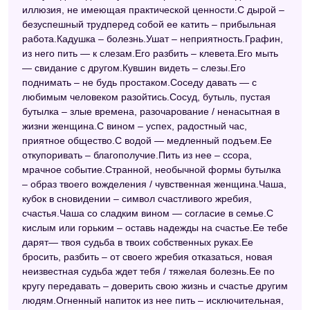
иллюзия, не имеющая практической ценности.С дырой –
безуспешный трудперед собой ее катить – прибыльная
работа.Кадушка – болезнь.Ушат – неприятность.Графин,
из него пить — к слезам.Его разбить – клевета.Его мыть
— свидание с другом.Кувшин видеть – слезы.Его
поднимать – не будь простаком.Соседу давать — с
любимым человеком разойтись.Сосуд, бутыль, пустая
бутылка – злые времена, разочарование / ненасытная в
жизни женщина.С вином – успех, радостный час,
приятное общество.С водой — медленный подъем.Ее
откупоривать – благополучие.Пить из нее – ссора,
мрачное событие.Странной, необычной формы бутылка
– образ твоего вожделения / чувственная женщина.Чаша,
кубок в сновидении – символ счастливого жребия,
счастья.Чаша со сладким вином — согласие в семье.С
кислым или горьким – оставь надежды на счастье.Ее тебе
дарят— твоя судьба в твоих собственных руках.Ее
бросить, разбить – от своего жребия отказаться, новая
неизвестная судьба ждет тебя / тяжелая болезнь.Ее по
кругу передавать – доверить свою жизнь и счастье другим
людям.Огненный напиток из нее пить – исключительная,