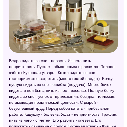
Ведро видеть во сне - новость. Из него пить -
неприятность. Пустое - обманешься в расчетах. Полное -
заботы.Кухонная утварь - Котел видеть во сне -
гостеприимство встретить (много гостей наедет). Бочку
пустую видеть во сне - ошибка (неудача). Много бочек
видеть, в неи быть, пить из нее - веселье. Полную бочку
видеть во сне - успех от прилежания, без дна - иллюзия,
не имеющая практической ценности. С дырой -
безуспешный труд. Перед собои катить - прибыльная
работа. Кадушку - болезнь. Ушат - неприятность. Графин,
пить из него - сплетни. Его разбить - клевета. Его
полоскать - свидание с другом.Кухонная утварь - Кувшин