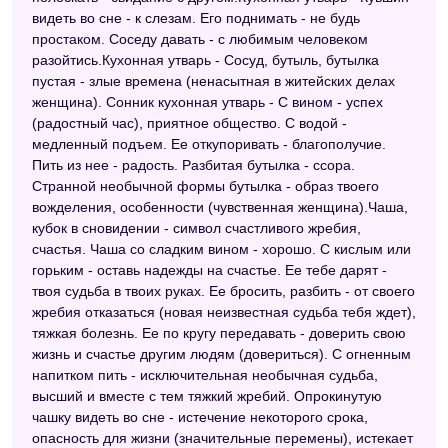
видеть во сне - к слезам. Его поднимать - не будь
простаком. Соседу давать - с любимым человеком
разойтись.Кухонная утварь - Сосуд, бутыль, бутылка
пустая - злые времена (ненасытная в житейских делах
женщина). Сонник кухонная утварь - С вином - успех
(радостный час), приятное общество. С водой -
медленный подъем. Ее откупоривать - благополучие.
Пить из нее - радость. Разбитая бутылка - ссора.
Странной необычной формы бутылка - образ твоего
вожделения, особенности (чувственная женщина).Чаша,
кубок в сновидении - символ счастливого жребия,
счастья. Чаша со сладким вином - хорошо. С кислым или
горьким - оставь надежды на счастье. Ее тебе дарят -
твоя судьба в твоих руках. Ее бросить, разбить - от своего
жребия отказаться (новая неизвестная судьба тебя ждет),
тяжкая болезнь. Ее по кругу передавать - доверить свою
жизнь и счастье другим людям (довериться). С огненным
напитком пить - исключительная необычная судьба,
высший и вместе с тем тяжкий жребий. Опрокинутую
чашку видеть во сне - истечение некоторого срока,
опасность для жизни (значительные перемены), истекает